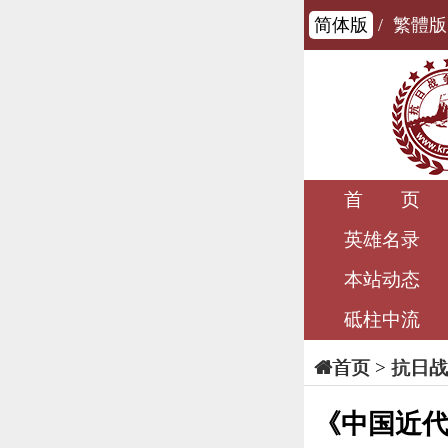
简体版
/
繁體版
首 页
英雄名录
本站动态
砥柱中流
>
抗日战
首页
《中国近