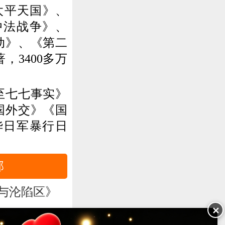
太平天国》、
中法战争》、
动》、《第二
3400多万
至七七事实》
国外交》《国
华日军暴行日
部
与沦陷区》
✕