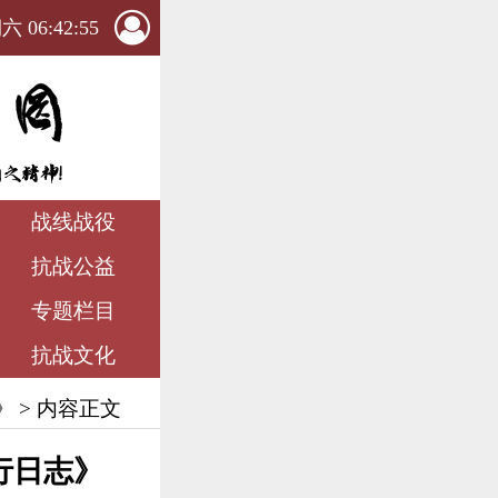
 06:42:56
战线战役
抗战公益
专题栏目
抗战文化
》
> 内容正文
行日志》