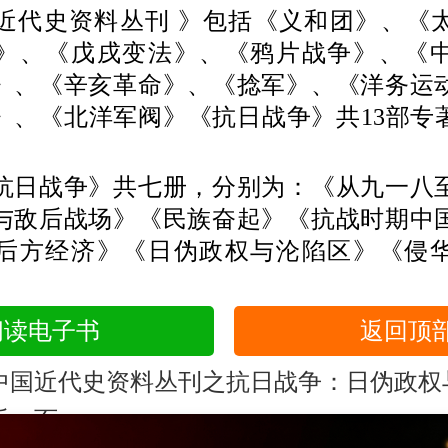
史资料丛刊 》包括《义和团》、《
》、《戊戌变法》、《鸦片战争》、《
》、《辛亥革命》、《捻军》、《洋务运
》、《北洋军阀》《抗日战争》共13部专著，
战争》共七册，分别为：《从九一八
与敌后战场》《民族奋起》《抗战时期中
后方经济》《日伪政权与沦陷区》《侵
阅读电子书
返回顶
中国近代史资料丛刊之抗日战争：日伪政权
后一页