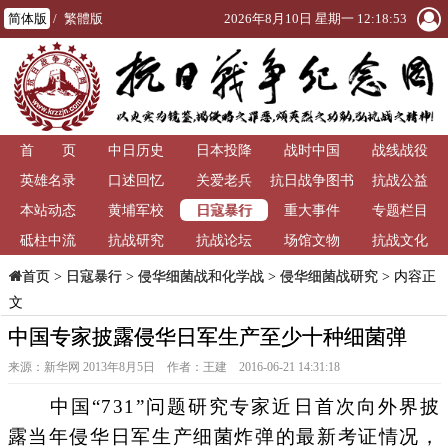
简体版
/
繁體版
2026年8月10日 星期一 12:18:54
首 页
中日历史
日本投降
战时中国
战线战役
英雄名录
口述回忆
关爱老兵
抗日战争图书
抗战公益
日寇暴行
本站动态
黄埔军校
重大事件
馆
专题栏目
砥柱中流
抗战研究
抗战论坛
场馆文物
抗战文化
>
日寇暴行
>
侵华细菌战和化学战
>
侵华细菌战研究
> 内容正
首页
文
中国专家披露侵华日军生产至少十种细菌弹
来源：新华网 2013年8月5日 作者：王建 2016-06-21 14:31:18
中国“731”问题研究专家近日首次向外界披
露当年侵华日军生产细菌炸弹的最新考证情况，