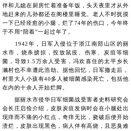
伴和儿媳在厨房忙着准备年饭，头天夜里才从外
地赶来的儿孙都还在阁楼里睡觉。老人不时抚摸
一下已经痊愈的小腿，烂了74年的伤口，今年终
于不用“陪着”一起过年了。
1942年，日军入侵位于浙江南部山区的丽
水市，烧杀掳掠，投放鼠疫、伤寒、炭疽等细
菌，导致1.5万余人受害，冯欢喜住的太平乡长
濑村也不幸遭此浩劫。据他回忆，日军撤走后，
村里大人小孩有40多人被细菌感染死亡，包括他
在内的十余人开始烂脚。
据丽水市侵华日军细菌战受害者史料研究会
会长庄启俭介绍，皮肤炭疽发病时会在小腿处出
现痒而不痛的小红点，奇痒无比，挠破后便开始
溃烂，皮肤出现黑色，病人伴有高烧，且恶臭难