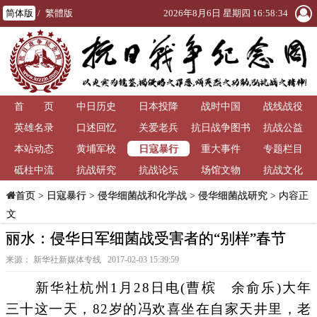
简体版
/
繁體版
2026年8月6日 星期四 16:58:34
首 页
中日历史
日本投降
战时中国
战线战役
英雄名录
口述回忆
关爱老兵
抗日战争图书
抗战公益
日寇暴行
本站动态
黄埔军校
重大事件
馆
专题栏目
砥柱中流
抗战研究
抗战论坛
场馆文物
抗战文化
>
日寇暴行
>
侵华细菌战和化学战
>
侵华细菌战研究
> 内容正
首页
文
丽水：侵华日军细菌战受害者的“别样”春节
来源： 新华社新媒体专线 2017-02-03 15:39:59
新华社杭州1月28日电(曹槟 余俞乐)大年
三十这一天，82岁的冯欢喜坐在自家天井里，老