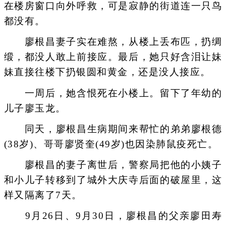
在楼房窗口向外呼救，可是寂静的街道连一只鸟
都没有。
廖根昌妻子实在难熬，从楼上丢布匹，扔绸
缎，都没人敢上前接应。最后，她只好含泪让妹
妹直接往楼下扔银圆和黄金，还是没人接应。
一周后，她含恨死在小楼上。留下了年幼的
儿子廖玉龙。
同天，廖根昌生病期间来帮忙的弟弟廖根德
(38岁)、哥哥廖贤奎(49岁)也因染肺鼠疫死亡。
廖根昌的妻子离世后，警察局把他的小姨子
和小儿子转移到了城外大庆寺后面的破屋里，这
样又隔离了7天。
9月26日、9月30日，廖根昌的父亲廖田寿