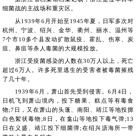
细菌战的主战场和重灾区。
从1939年6月开始至1945年夏，日军多次对
杭州、宁波、绍兴、金华、衢州、丽水、温州等
7个市10多个县发动扩散鼠疫、霍乱、伤寒、炭
疽、鼻疽等杀人毒菌的大规模投放。
浙江受疫菌感染的人数在30万人以上，死亡
超过6万人。许多死里逃生的受害者被毒菌摧残
了几十年。
1939年6月，萧山首先受到侵害。6月4日，
日机飞到萧山境内，投下糖果、糕点等有毒食
物;7日，又在萧山的头蓬、南阳、靖江等地投掷
白色絮状毒物;8日，在龛山等地投下毒气弹;13
日在义盛、靖江投下细菌弹;在绍兴沥海所一带