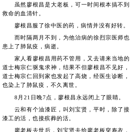
虽然廖根昌是大老板，可一时间根本搞不到
救命的血清针。
廖根昌服了徐中医的药，病情并没有好转。
而时隔两月不到，为他治病的徐烈宗医师也
患上了肺鼠疫，病逝。
家人看廖根昌用药不管用，又去请来当地的
道士梅宗仁驱鬼求神，结果不但廖根昌不见好，
道士梅宗仁回到家也发起了高烧，经医生诊断，
也染上了肺鼠疫，不久离世。
8月21日晚7点，廖根昌永远闭上了眼睛。
云和有个油漆匠，叫刘宝贤，平时，除了接
漆工的活，也接殡葬的活。
廖老板去世后，刘宝贤去给廖老板穿寿衣，