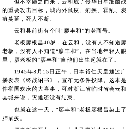
但不幸随之而来，云和成了侵华日军细菌战
的重要攻击目标，城内外鼠疫、痢疾、霍乱、炭
疽蔓延，死人不断。
云和县前街有个叫“廖丰和”的老商号。
老板廖根昌40岁，在云和，没有人不知道廖
老板，没有人不知道“廖丰和”。在当地年轻人眼
里，廖老板的“廖丰和”自他们出生起就在了。
1945年8月15日正午，日本裕仁天皇通过广
播发表《终战诏书》，宣布无条件投降。这本是
件举国欢庆的大喜事，可对浙江省临时省会云和
县城来说，灾难还没有结束。
也就在这一天，“廖丰和”老板廖根昌染上了
肺鼠疫。