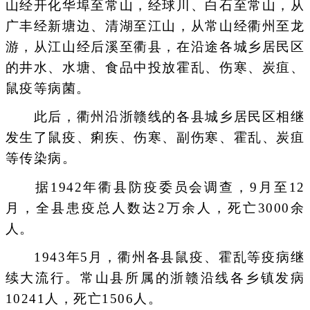
山经开化华埠至常山，经球川、白石至常山，从
广丰经新塘边、清湖至江山，从常山经衢州至龙
游，从江山经后溪至衢县，在沿途各城乡居民区
的井水、水塘、食品中投放霍乱、伤寒、炭疽、
鼠疫等病菌。
此后，衢州沿浙赣线的各县城乡居民区相继
发生了鼠疫、痢疾、伤寒、副伤寒、霍乱、炭疽
等传染病。
据1942年衢县防疫委员会调查，9月至12
月，全县患疫总人数达2万余人，死亡3000余
人。
1943年5月，衢州各县鼠疫、霍乱等疫病继
续大流行。常山县所属的浙赣沿线各乡镇发病
10241人，死亡1506人。