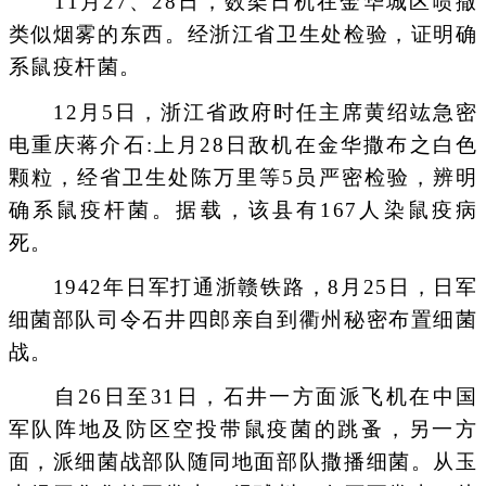
11月27、28日，数架日机在金华城区喷撒
类似烟雾的东西。经浙江省卫生处检验，证明确
系鼠疫杆菌。
12月5日，浙江省政府时任主席黄绍竑急密
电重庆蒋介石:上月28日敌机在金华撒布之白色
颗粒，经省卫生处陈万里等5员严密检验，辨明
确系鼠疫杆菌。据载，该县有167人染鼠疫病
死。
1942年日军打通浙赣铁路，8月25日，日军
细菌部队司令石井四郎亲自到衢州秘密布置细菌
战。
自26日至31日，石井一方面派飞机在中国
军队阵地及防区空投带鼠疫菌的跳蚤，另一方
面，派细菌战部队随同地面部队撒播细菌。从玉