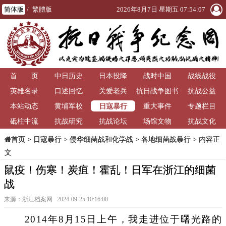
简体版
/
繁體版
2026年8月7日 星期五 07:54:08
首 页
中日历史
日本投降
战时中国
战线战役
英雄名录
口述回忆
关爱老兵
抗日战争图书
抗战公益
日寇暴行
本站动态
黄埔军校
重大事件
馆
专题栏目
砥柱中流
抗战研究
抗战论坛
场馆文物
抗战文化
>
日寇暴行
>
侵华细菌战和化学战
>
各地细菌战暴行
> 内容正
首页
文
鼠疫！伤寒！炭疽！霍乱！日军在浙江的细菌
战
来源：浙江档案网 2024-09-25 10:16:00
2014年8月15日上午，我走进位于曙光路的