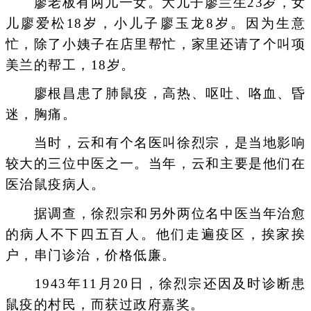
廖老板有两儿一女。大儿子廖兰生23岁，女
儿廖爱松18岁，小儿子廖玉龙8岁。因为生意
忙，除了小姨子在店里帮忙，家里还请了个叫项
美兰的帮工，18岁。
廖根昌患了肺鼠疫，高热、呕吐、咯血、昏
迷，胸痛。
当时，云和有个名医叫徐烈宗，是当地影响
较大的三位中医之一。当年，云和主要是他们在
医治鼠疫病人。
据调查，徐烈宗和另外两位名中医当年治愈
的病人不下四五百人。他们走遍疫区，挨家挨
户，串门诊治，价格低廉。
1943年11月20日，徐烈宗还因及时诊断患
鼠疫的村民，而获过政府嘉奖。