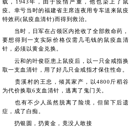
载，1943年，由于疫情严重，他也染上了鼠
疫。幸亏当时的福建省主席连夜用专车送来鼠疫
特效药(鼠疫血清针)而得到救治。
当时，日军在占领区内抢收了全部救命药，
要想得到一支实际价格仅需几毛钱的鼠疫血清
针，必须以黄金兑换。
云和的叶俊臣患上鼠疫后，以一只金戒指换
取一支血清针，用了好几只金戒指才保住性命。
贵溪村的王忠，倾其家产，以4800斤稻谷
为代价换取6支血清针，逃离了鬼门关。
也有不少人虽然脱离了险境，但留下后遗
症，成了白痴。
扔银圆，扔黄金，竟没人敢接