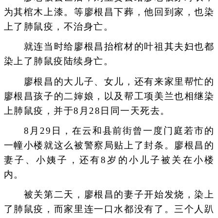
为其棺木上漆。等廖根昌下葬，他回到家，也染
上了肺鼠疫，不治身亡。
就连当时给廖根昌抬棺材的叶祖其夫妇也都
染上了肺鼠疫陆续身亡。
廖根昌的大儿子、女儿，还有来家里帮忙的
廖根昌孩子的二婶娘，以及帮工项美兰也相继染
上肺鼠疫，并于8月28日同一天死去。
8月29日，在云和县前街曾一度门庭若市的
一幢小楼就这么被警察局贴上了封条。廖根昌的
妻子、小姨子，还有8岁的小儿子被关在小楼
内。
被关第二天，廖根昌的妻子开始发烧，染上
了肺鼠疫，而家里连一口水都没有了。三个人趴