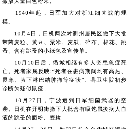
撒放大量白色粉末。
1940年起，日军加大对浙江细菌战的规
模。
10月4日，日机两次对衢州居民区撒下大批
带菌麦粒、黄豆、粟米、麦麸、碎布、棉花、跳
蚤、含有跳蚤的小纸包及宣传单。
10月10日后，衢城相继有多人突患急症死
亡。死者家属反映:“死者在患病期间均有高热、
畏寒、腋下淋巴结肿痛等症状”。县卫生院初步
诊断为疑似鼠疫。
10月27日，宁波遭到日军细菌武器的空
袭。日机在开明街撒下大批含有吸饱鼠疫病人血
液的跳蚤的面粉、麦粒。