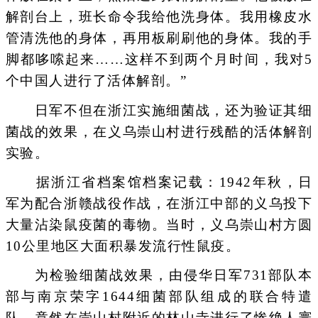
解剖台上，班长命令我给他洗身体。我用橡皮水
管清洗他的身体，再用板刷刷他的身体。我的手
脚都哆嗦起来……这样不到两个月时间，我对5
个中国人进行了活体解剖。”
日军不但在浙江实施细菌战，还为验证其细
菌战的效果，在义乌崇山村进行残酷的活体解剖
实验。
据浙江省档案馆档案记载：1942年秋，日
军为配合浙赣战役作战，在浙江中部的义乌投下
大量沾染鼠疫菌的毒物。当时，义乌崇山村方圆
10公里地区大面积暴发流行性鼠疫。
为检验细菌战效果，由侵华日军731部队本
部与南京荣字1644细菌部队组成的联合特遣
队，竟然在崇山村附近的林山寺进行了惨绝人寰