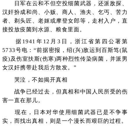
日军在云和不但空投细菌武器，还派敌探、
汉奸扮成和尚、小贩、商人、渔夫、乞丐、苦力
者、剃头匠、老妪或摩登女郎等，走村入户，直
接投放疫菌到水源、粮食里面。
据1941年12月3日，浙江省第四公署第
5733号电：“前据密报，绍(兴)敌运到百斯笃(鼠
疫)及伤室扶斯(伤寒)两种烈性传染病菌，并派男
女汉奸携带赴我后方散发。”
哭泣，不如揭开真相
战争已经过去，但真相和中国人民所受的伤
害一直在那儿。
现在，日本对华使用细菌武器已是不争事
实，而找出真相，则是一个漫长而艰巨的过程。