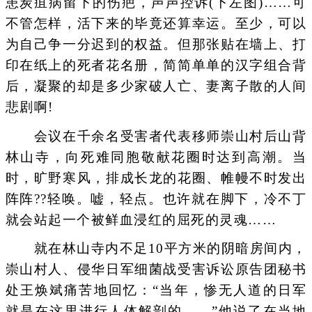
患炭疽病留下的伤疤，声声控诉(下左图)……可
不管怎样，活下来的毕竟还算幸运。至少，可以
为自己争一分迟到的权益。但那张贴在墙上、打
印在纸上的死者花名册，简简单单的汉字组合背
后，凝聚的却是多少家破人亡、妻离子散的人间
悲剧啊!
会议在千余名受害者代表移师崇山村后山背
林山寺，向死难同胞敬献花圈时达到高潮。当
时，旷野寒风，排成长龙的花圈、帷幔不时发出
阵阵??轻唤。嘘，轻点。也许就在脚下，冷不丁
就会站起一个被鲜血浸红的屈死的灵魂……
就在林山寺内不足10平方米的阴暗房间内，
崇山村人、侵华日军细菌战受害诉讼原告团秘书
处王焕斌痛苦地回忆：“当年，惨无人道的日军
就是在这里进行人体解剖的……”他说了在当地