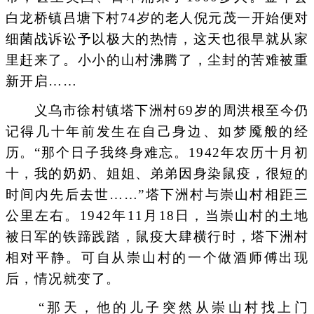
白龙桥镇吕塘下村74岁的老人倪元茂一开始便对
细菌战诉讼予以极大的热情，这天也很早就从家
里赶来了。小小的山村沸腾了，尘封的苦难被重
新开启……
义乌市徐村镇塔下洲村69岁的周洪根至今仍
记得几十年前发生在自己身边、如梦魇般的经
历。“那个日子我终身难忘。1942年农历十月初
十，我的奶奶、姐姐、弟弟因身染鼠疫，很短的
时间内先后去世……”塔下洲村与崇山村相距三
公里左右。1942年11月18日，当崇山村的土地
被日军的铁蹄践踏，鼠疫大肆横行时，塔下洲村
相对平静。可自从崇山村的一个做酒师傅出现
后，情况就变了。
“那天，他的儿子突然从崇山村找上门