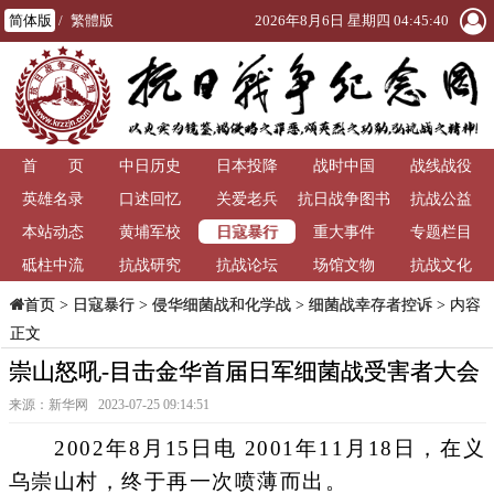
简体版
/
繁體版
2026年8月6日 星期四 04:45:41
首 页
中日历史
日本投降
战时中国
战线战役
英雄名录
口述回忆
关爱老兵
抗日战争图书
抗战公益
日寇暴行
本站动态
黄埔军校
重大事件
馆
专题栏目
砥柱中流
抗战研究
抗战论坛
场馆文物
抗战文化
>
日寇暴行
>
侵华细菌战和化学战
>
细菌战幸存者控诉
> 内容
首页
正文
崇山怒吼-目击金华首届日军细菌战受害者大会
来源：新华网 2023-07-25 09:14:51
2002年8月15日电 2001年11月18日，在义
乌崇山村，终于再一次喷薄而出。