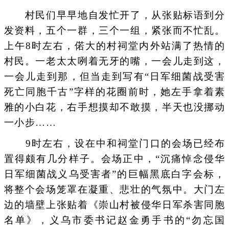
村民们早早地自发忙开了，从张贴标语到分
发资料，五个一群，三个一组，紧张而不忙乱。
上午8时左右，偌大的村祠堂内外站满了热情的
村民。一老太太咧着无牙的嘴，一会儿走到这，
一会儿走到那，但当走到写有“日军细菌战受害
死亡同胞千古”字样的花圈前时，她左手拿着素
雅的小白花，右手想摸却不敢摸，半天也没挪动
一小步……
9时左右，设在中和祠堂门口的会场已经布
置得颇有几分样子。会场正中，“沉痛悼念侵华
日军细菌战义乌受害者”的巨幅黑底白字会标，
将整个会场笼罩在凝重、悲壮的气氛中。大门左
边的墙壁上张贴着《崇山村被侵华日军杀害同胞
名单》，义乌市委书记赵金勇手书的“勿忘国