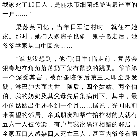
我家死了10口人，是丽水市细菌战受害最严重的
一户……”
梁苏英回忆，当年日军进村时，就住在她
家。那时，她们人多房子也多。鬼子撤走后，她
爷爷举家从山中回来……
“谁也没想到，他们(日军)临走前，竟然会
狠毒地在角角落落扔下染有鼠疫的跳蚤。爷爷第
一个深受其害，被跳蚤咬伤后第三天即全身发
硬，淋巴肿大而去世。随后，四个姑姑、两个伯
伯、我的奶奶及其父母先后染病倒下。其中，最
小的姑姑出生还不到一个月……据说，光闻讯前
来看望的邻居、亲戚朋友和帮忙抬棺材的人就有
五六十人被传染。有户与我家隔河相望的邻居，
全家五口人感染四人死亡三人，甚至为爷爷看病