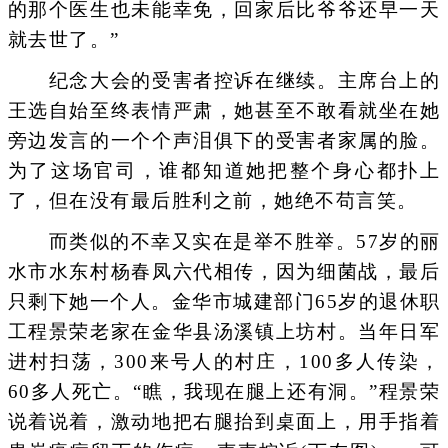
的那个医生也未能幸免，回家后比爷爷还早一天
就去世了。”
纪念大会的受害者控诉在继续。主席台上的
王选自始至终表情严肃，她甚至不敢看就坐在她
旁边发言的一个个声泪俱下的受害者家属的脸。
为了这场官司，谁都知道她把整个身心都扑上
了，但在没有最后胜利之前，她绝不苟言笑。
而类似的不幸又实在是举不胜举。57岁的丽
水市水东村杨春凤六代相传，因为细菌战，最后
只剩下她一个人。金华市城建部门65岁的退休职
工程景荣老家在金华县汤溪镇上坊村。当年日军
进村扫荡，300来号人的村庄，100多人传染，
60多人死亡。“瞧，我现在腿上还有洞。”程景荣
说着说着，激动地把右腿抬到桌面上，用手指着