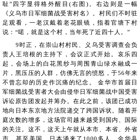
耻”四字显得格外醒目(右图)。右边则是一幅
《义乌市日军细菌战受害村名》。村民们不时驻
足观看，一老汉戴着老花眼镜，指着官塘下村
说：“喏，就是这个村，当年死了近四十人。”
9时正，在崇山村村民、义乌受害调查会负
责人王培根的主持下，会议正式开始。哀乐四
起，会场上的白花黑纱与周围青山绿水融成一
片，黑压压的人群，仿佛无言的愤怒，于56年来
不曾忘却的历史作沉痛的纪念。 金华市首届日
军细菌战受害者大会由侵华日军细菌战中国受害
诉讼原告团发起并筹办。在此之前，该团已成功
地向日本东京地方法院递交了跨国诉状。随着开
庭次数的增多，这场官司越来越受到国内、国际
的关注。这不，这天上午就从本市、本省、外省
市，甚至美国、日本涌来了1000多人。金华县