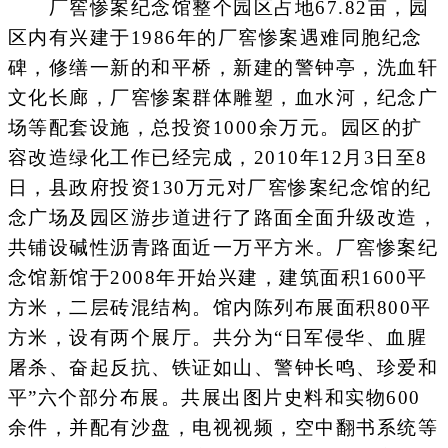
厂窖惨案纪念馆整个园区占地67.82亩，园
区内有兴建于1986年的厂窖惨案遇难同胞纪念
碑，修缮一新的和平桥，新建的警钟亭，洗血轩
文化长廊，厂窖惨案群体雕塑，血水河，纪念广
场等配套设施，总投资1000余万元。园区的扩
容改造绿化工作已经完成，2010年12月3日至8
日，县政府投资130万元对厂窖惨案纪念馆的纪
念广场及园区游步道进行了路面全面升级改造，
共铺设碱性沥青路面近一万平方米。厂窖惨案纪
念馆新馆于2008年开始兴建，建筑面积1600平
方米，二层砖混结构。馆内陈列布展面积800平
方米，设有两个展厅。共分为“日军侵华、血腥
屠杀、奋起反抗、铁证如山、警钟长鸣、珍爱和
平”六个部分布展。共展出图片史料和实物600
余件，并配有沙盘，电视视频，空中翻书系统等