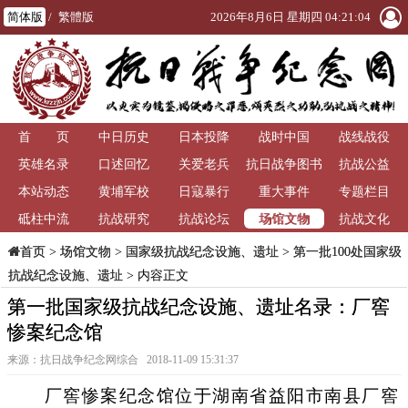
简体版
/
繁體版
2026年8月6日 星期四 04:21:04
首 页
中日历史
日本投降
战时中国
战线战役
英雄名录
口述回忆
关爱老兵
抗日战争图书
抗战公益
本站动态
黄埔军校
日寇暴行
重大事件
馆
专题栏目
场馆文物
砥柱中流
抗战研究
抗战论坛
抗战文化
>
场馆文物
>
国家级抗战纪念设施、遗址
>
第一批100处国家级
首页
抗战纪念设施、遗址
> 内容正文
第一批国家级抗战纪念设施、遗址名录：厂窖
惨案纪念馆
来源：抗日战争纪念网综合 2018-11-09 15:31:37
厂窖惨案纪念馆位于湖南省益阳市南县厂窖