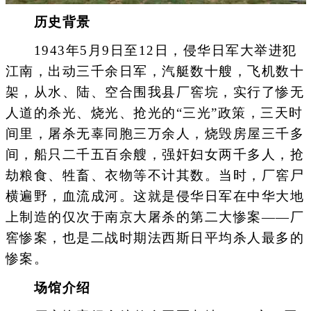
历史背景
1943年5月9日至12日，侵华日军大举进犯
江南，出动三千余日军，汽艇数十艘，飞机数十
架，从水、陆、空合围我县厂窖垸，实行了惨无
人道的杀光、烧光、抢光的“三光”政策，三天时
间里，屠杀无辜同胞三万余人，烧毁房屋三千多
间，船只二千五百余艘，强奸妇女两千多人，抢
劫粮食、牲畜、衣物等不计其数。当时，厂窖尸
横遍野，血流成河。这就是侵华日军在中华大地
上制造的仅次于南京大屠杀的第二大惨案——厂
窖惨案，也是二战时期法西斯日平均杀人最多的
惨案。
场馆介绍