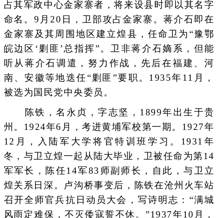
占其军政中心金家寨者，将来设县时即以其名字
命名。9月20日，卫部攻占金家寨。蒋介石即在
金家寨及其周围地区建立煌县，任命卫为“豫鄂
皖边区‘剿匪’总指挥”。卫非蒋介石嫡系，但能
听从蒋介石调遣，努力作战，先后在福建、河
南、安徽等地迭任“剿匪”要职。1935年11月，
被选为国民党中央委员。
陈铁，名永贞，字志坚，1899年出生于贵
州。1924年6月，考进黄埔军校第一期。1927年
12月，入陆军大学将官特训班学习。1931年
冬，与卫立煌一起从陆大毕业，卫被任命为第14
军军长，陈任14军83师副师长，自此，与卫立
煌关系日深。卢沟桥事变后，陈铁在沧州火车站
召开全师官兵抗日动员大会，写诗明志：“满城
风雨定难保，不灭倭寇誓不休。”1937年10月，