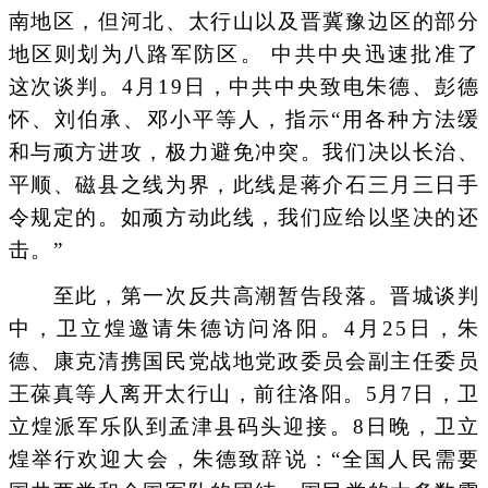
南地区，但河北、太行山以及晋冀豫边区的部分
地区则划为八路军防区。 中共中央迅速批准了
这次谈判。4月19日，中共中央致电朱德、彭德
怀、刘伯承、邓小平等人，指示“用各种方法缓
和与顽方进攻，极力避免冲突。我们决以长治、
平顺、磁县之线为界，此线是蒋介石三月三日手
令规定的。如顽方动此线，我们应给以坚决的还
击。”
至此，第一次反共高潮暂告段落。晋城谈判
中，卫立煌邀请朱德访问洛阳。4月25日，朱
德、康克清携国民党战地党政委员会副主任委员
王葆真等人离开太行山，前往洛阳。5月7日，卫
立煌派军乐队到孟津县码头迎接。8日晚，卫立
煌举行欢迎大会，朱德致辞说：“全国人民需要