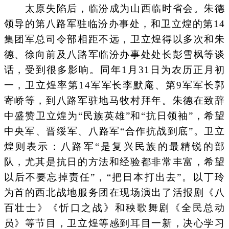
太原失陷后，临汾成为山西临时省会。朱德
领导的第八路军驻临汾办事处，和卫立煌的第14
集团军总司令部相距不远，卫立煌得以多次和朱
德、徐向前及八路军临汾办事处处长彭雪枫等谈
话，受到很多影响。同年1月31日为农历正月初
一，卫立煌率第14军军长李默庵、第9军军长郭
寄峤等，到八路军驻地马牧村拜年。朱德在致辞
中盛赞卫立煌为“民族英雄”和“抗日领袖”，希望
中央军、晋绥军、八路军“合作抗战到底”。卫立
煌则表示：八路军“是复兴民族的最精锐的部
队，尤其是抗日的方法和经验都非常丰富，希望
以后不要忘掉责任”，“把日本打出去”。以丁玲
为首的西北战地服务团在现场演出了活报剧《八
百壮士》《忻口之战》和秧歌舞剧《全民总动
员》等节目，卫立煌等感到耳目一新，决心学习