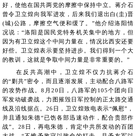
好，使他在国共两党的摩擦中保持中立。蒋介石
曾令卫立煌向我军进攻，后来我们退出白(圭)晋
(城)公路，摩擦空气便和缓了。”他介绍洛阳情
况说：“洛阳是国民党特务机关集中的地方，但
因为有卫立煌这个中间力量在，情况比西安还要
好些。卫立煌表示要坚持进步。我们得到一个大
的教训，这就是争取中间力量是非常重要的。”
在反共高潮中，卫立煌不仅力抗蒋介石
的“剿共”密令，而且逐渐发展，主动配合八路军
的攻势作战。8月20日，八路军的105个团向日
军发动破袭战，力图摧毁日军控制的正太路交通
线及沿线据点。26日，卫立煌致电表示“佩慰”，
并且通知朱德“已饬各部迅速动作，配合贵部作
战”。28日，再电朱德，肯定中共所发动的百团
大战，“不惟予敌寇以致命的打击，且予友军以