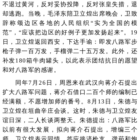
不退过黄河，反对妥协投降，反对张皇失措，退
却逃跑。当晚，毛泽东陪卫立煌出席晚会，卫致
辞称颂边区各地的人民组织“实为全国的模
范”，“应该把边区的好例子更加发扬起来”。19
日，卫立煌返回西安，下达手谕：即发八路军步
枪子弹一百万发，手榴弹二十五万发。此外，还
补发180箱牛肉罐头，以此表示团结抗日的愿望
和对八路军的感谢。
同年7月26日，周恩来在武汉向蒋介石提出
扩大八路军问题，蒋介石借口二百个师的编制已
经满额，不愿增加师的番号。8月13日，朱德与
卫立煌在垣曲辛庄会谈。这时，朱德与卫立煌友
谊日深，二人长谈两整天。朱德提出：八路军比
以前有很大发展，拟向蒋介石提出，增编三个
师。卫立煌表示同情，答应接济枪支、弹药和炮