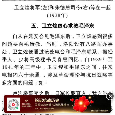
卫立煌将军(左)和朱德总司令(右)等在一起
(1938年)
五、卫立煌虚心求教毛泽东
自从在延安会见毛泽东后，卫立煌感到很多
问题要向毛请教。当时，洛阳设有八路军办事
处，卫立煌便通过该处电台和毛泽东联系。据经
手人、少将高级秘书吴春惠回忆，自1939年至
1941年的三年中，卫立煌和毛泽东之间，往来
电报约六十余通 ，涉及革命理论与抗日战略等
多方面的问题，如：
卢沟桥事变之后，日军长驱直入，我方虽在
✕
抗战，但节节转移阵地，以日本的国力、军队和
武器等，我方都远不如日方，说持久抗战，终必