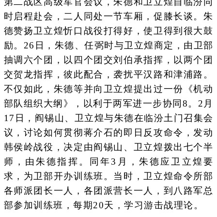
第二战区高级军官会议，朱德和卫立煌自临汾同
时启程赴会，二人同处一节车厢，促膝长谈。朱
德赞扬卫立煌忻口战役打得好，使卫得到很大鼓
励。26日，朱德、任弼时与卫立煌商定，由卫部
抽调六个团，以四个团交刘伯承指挥，以两个团
交贺龙指挥，彼此配合，袭扰平汉路和津浦路。
不仅如此，朱德等并向卫立煌提出过一份《机动
部队组织大纲》，以利于两军进一步协同8。2月
17日，阎锡山、卫立煌与朱德在临汾土门召集会
议，讨论如何贯彻蒋介石的即日反攻命令，发动
韩侯岭战役，决定由阎锡山、卫立煌拨出七个半
师，由朱德指挥。同年3月，朱德应卫立煌要
求，为卫部开办训练班。当时，卫立煌命令所部
各师派团长一人，各团派营长一人，到八路军总
部参加训练班，每期20天，学习游击战理论。