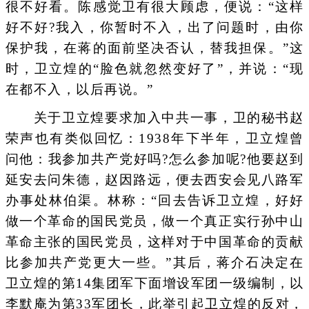
很不好看。陈感觉卫有很大顾虑，便说：“这样
好不好?我入，你暂时不入，出了问题时，由你
保护我，在蒋的面前坚决否认，替我担保。”这
时，卫立煌的“脸色就忽然变好了”，并说：“现
在都不入，以后再说。”
关于卫立煌要求加入中共一事，卫的秘书赵
荣声也有类似回忆：1938年下半年，卫立煌曾
问他：我参加共产党好吗?怎么参加呢?他要赵到
延安去问朱德，赵因路远，便去西安会见八路军
办事处林伯渠。林称：“回去告诉卫立煌，好好
做一个革命的国民党员，做一个真正实行孙中山
革命主张的国民党员，这样对于中国革命的贡献
比参加共产党更大一些。”其后，蒋介石决定在
卫立煌的第14集团军下面增设军团一级编制，以
李默庵为第33军团长，此举引起卫立煌的反对，