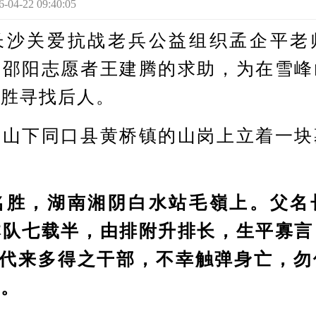
-22 09:40:05
关爱抗战老兵公益组织孟企平老
受邵阳志愿者王建腾的求助，为在雪峰
黄胜寻找后人。
下同口县黄桥镇的山岗上立着一块
，湖南湘阴白水站毛嶺上。父名
本队七载半，由排附升排长，生平寡言
近代来多得之干部，不幸触弹身亡，勿
忘。