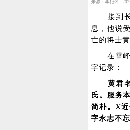
来源：李艳萍 2026-04
接到长沙
息，他说
亡的将士
在雪峰山
字记录：
黄君名胜
氏。服务
简朴。X
字永志不