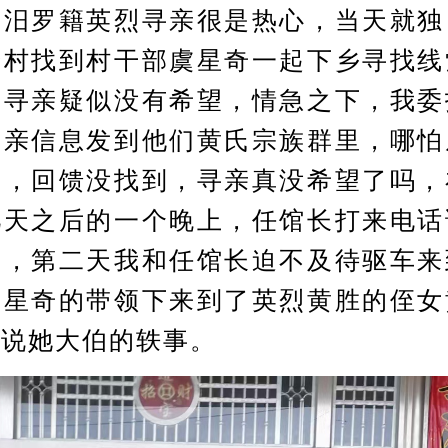
的汨罗籍英烈寻亲很是热心，当天就独
岭村找到村干部虞星奇一起下乡寻找线
，寻亲疑似没有希望，情急之下，我委
寻亲信息发到他们黄氏宗族群里，哪怕
迹，回馈没找到，寻亲真没希望了吗，
几天之后的一个晚上，任馆长打来电话
了，第二天我和任馆长迫不及待驱车来
虞星奇的带领下来到了英烈黄胜的侄女
述说她大伯的轶事。