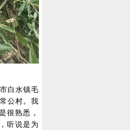
市白水镇毛
镇常公村。我
是很熟悉，
，听说是为