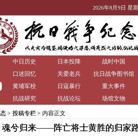
2026年8月9日 星期日
中日历史
日本投降
战时中国
口述回忆
关爱老兵
抗日战争图书馆
黄埔军校
日寇暴行
重大事件
抗战研究
抗战论坛
场馆文物
态
>
投稿专栏
> 内容正文
，魂兮归来——阵亡将士黄胜的归家