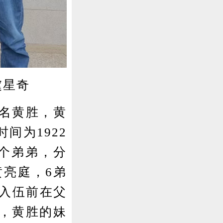
虞星奇
名黄胜，黄
间为1922
6个弟弟，分
黄亮庭，6弟
胜入伍前在父
，黄胜的妹