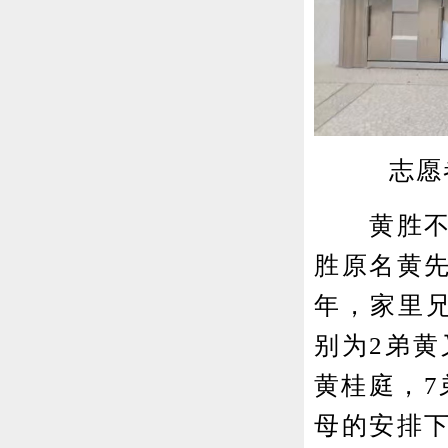
志愿
黄胜不是
胜原名黄先
年，家里兄
别为2弟黄
黄桂庭，7
母的安排