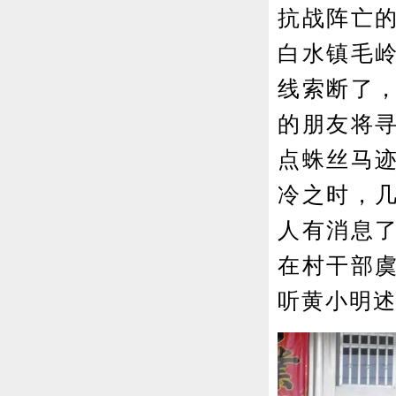
抗战阵亡
白水镇毛
线索断了
的朋友将
点蛛丝马
冷之时，
人有消息
在村干部
听黄小明