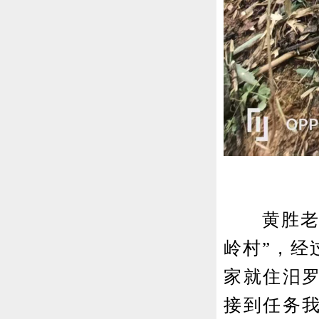
黄胜老家
岭村”，经
家就住汨
接到任务