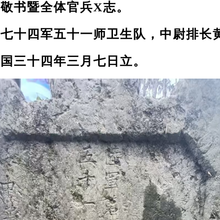
书暨全体官兵X志。
十四军五十一师卫生队，中尉排长
三十四年三月七日立。