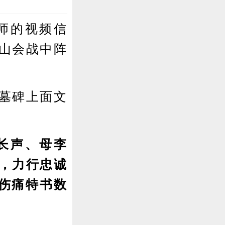
师的视频信
山会战中阵
墓碑上面文
长声、母李
，力行忠诚
伤痛特书数