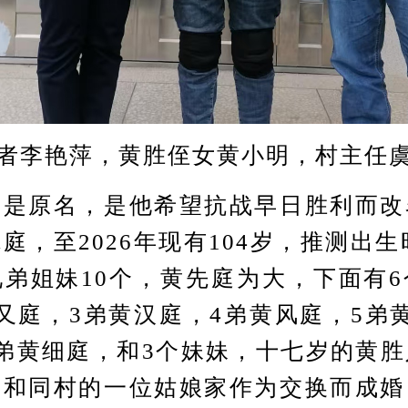
者李艳萍，黄胜侄女黄小明，村主任
原名，是他希望抗战早日胜利而改
庭，至2026年现有104岁，推测出生时
弟姐妹10个，黄先庭为大，下面有
又庭，3弟黄汉庭，4弟黄风庭，5弟
弟黄细庭，和3个妹妹，十七岁的黄
下和同村的一位姑娘家作为交换而成婚