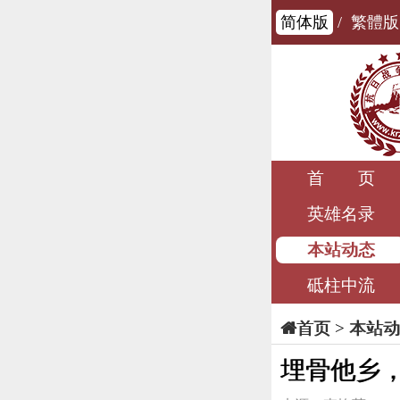
简体版
/
繁體版
首 页
英雄名录
本站动态
砥柱中流
>
本站动
首页
埋骨他乡