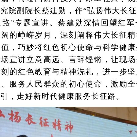
究院副院长蔡建勋，作“弘扬伟大长
征路”专题宣讲。蔡建勋深情回望红军
壮阔的峥嵘岁月，深刻阐释伟大长征精
价值，巧妙将红色初心使命与科学健康
整场宣讲立意高远、言辞铿锵，让现场
深刻的红色教育与精神洗礼，进一步坚
业、服务人民群众的初心使命，激励全
指引，走好新时代健康服务长征路。