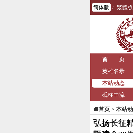
简体版
/
繁體版
首 页
英雄名录
本站动态
砥柱中流
>
本站动
首页
弘扬长征