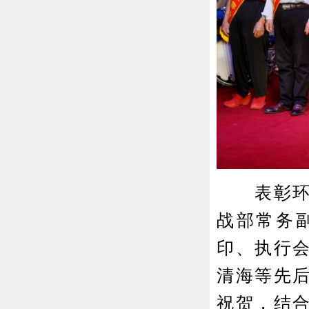
表彰环节
战部常务
印、执行
清海等先
祝贺，结