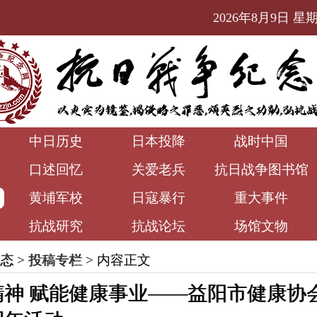
2026年8月9日 星期日
中日历史
日本投降
战时中国
口述回忆
关爱老兵
抗日战争图书馆
黄埔军校
日寇暴行
重大事件
抗战研究
抗战论坛
场馆文物
态
>
投稿专栏
> 内容正文
精神 赋能健康事业——益阳市健康协