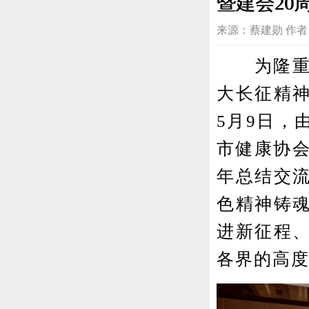
暨建会20
来源：蔡建勋 作者：王伟
为隆重纪
大长征精
5月9日，
市健康协会
年总结交
色精神铸
进新征程
各界的高