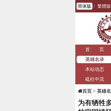
简体版
/
繁體版
首 页
英雄名录
本站动态
砥柱中流
>
英雄名
首页
为有牺牲