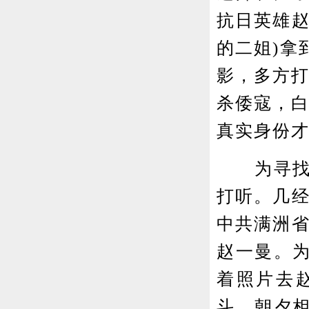
抗日英雄赵
的二姐)拿
影，多方打
杀倭寇，白
真实身份
为寻找妹
打听。几经
中共满洲省
赵一曼。
着照片去
斗、朝夕