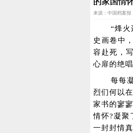
的家国情
来源：中国档案报 2022
“烽火连
史画卷中
容赴死，
心扉的绝
每每凝视
烈们何以在
家书的寥寥
情怀?凝聚
一封封情