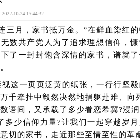
怀
-10-24 15:44:32
三月，家书抵万金。”在鲜血染红的
，无数共产党人为了追求理想信仰，慷
写下了一封封饱含深情的家书，谱就了
唱。
这一页页泛黄的纸张，一行行坚毅
万千牵挂中毅然决然地捐躯赴难、向
数语间，又承载了多少眷恋希冀?浸
了多少信仰力量?让我们一起穿越岁
真意切的家书，走近那些至情至性的革