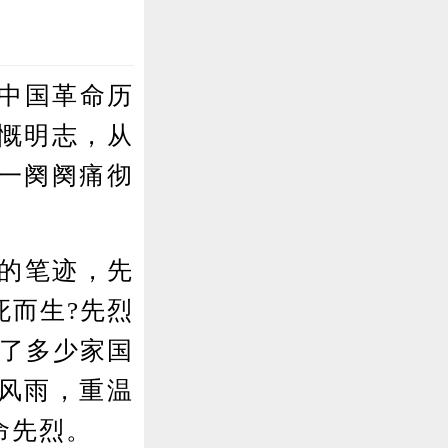
中国革命历
慨明志，从
一阕阕痛彻
的笔迹，先
死而生?先烈
润了多少家国
月风雨，重温
命先烈。