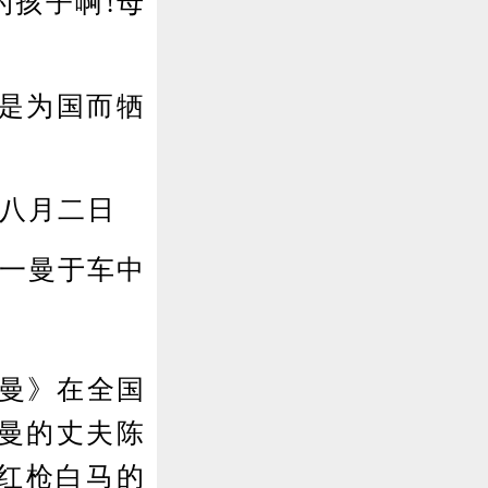
的孩子啊!母
是为国而牺
年八月二日
一曼于车中
曼》在全国
曼的丈夫陈
上红枪白马的