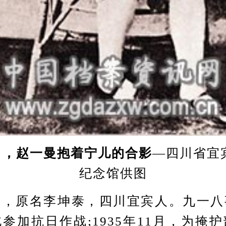
4月，赵一曼抱着宁儿的合影
—四川省宜
纪念馆供图
原名李坤泰，四川宜宾人。九一八
参加抗日作战;1935年11月，为掩