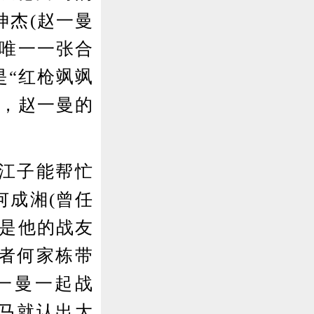
坤杰(赵一曼
的唯一一张合
是“红枪飒飒
此，赵一曼的
江子能帮忙
何成湘(曾任
就是他的战友
者何家栋带
一曼一起战
马就认出大