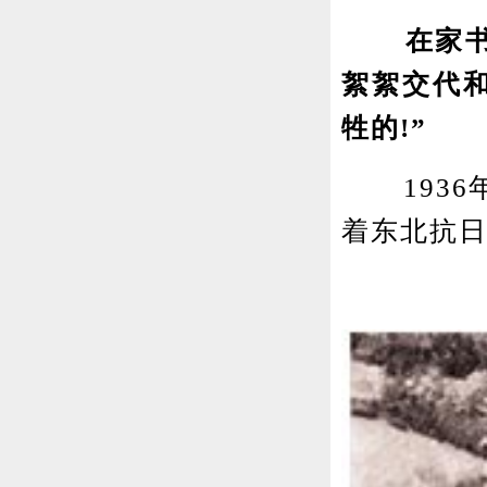
在家书里
絮絮交代
牲的!”
1936年
着东北抗