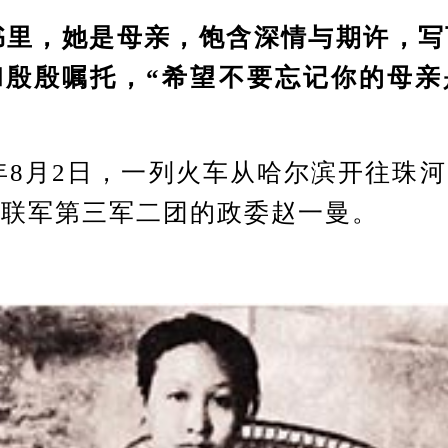
，她是母亲，饱含深情与期许，写
和殷殷嘱托，“希望不要忘记你的母亲
8月2日，一列火车从哈尔滨开往珠
日联军第三军二团的政委赵一曼。