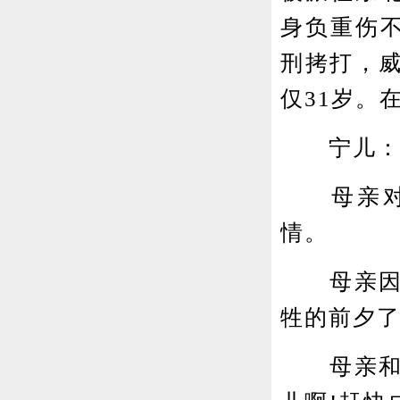
身负重伤
刑拷打，
仅31岁。
宁儿
母亲对于
情。
母亲因为
牲的前夕
母亲和你