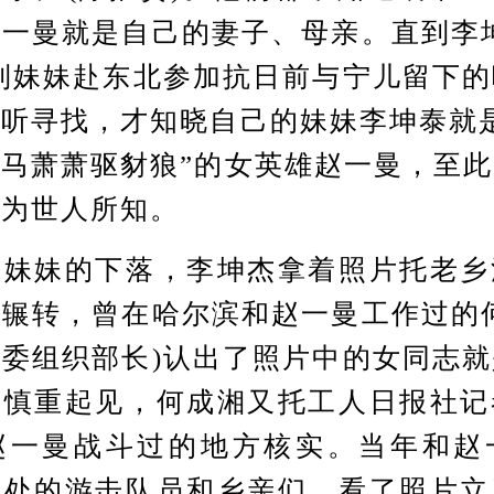
一曼就是自己的妻子、母亲。直到李
到妹妹赴东北参加抗日前与宁儿留下
听寻找，才知晓自己的妹妹李坤泰就
马萧萧驱豺狼”的女英雄赵一曼，至
才为世人所知。
妹的下落，李坤杰拿着照片托老乡
辗转，曾在哈尔滨和赵一曼工作过的
委组织部长)认出了照片中的女同志
为慎重起见，何成湘又托工人日报社记
赵一曼战斗过的地方核实。当年和赵
相处的游击队员和乡亲们，看了照片立