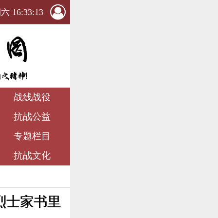
 16:33:15
战线战役
抗战公益
专题栏目
抗战文化
烈士家书里