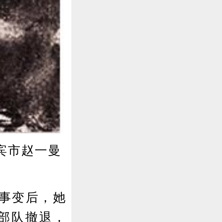
宾市赵一曼
事变后，她
护部队撤退，