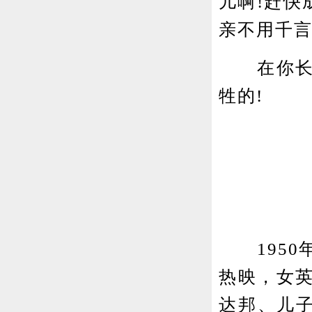
儿啊!赶快
亲不用千
在你长大
牲的!
1950
热映，女
达邦、儿子