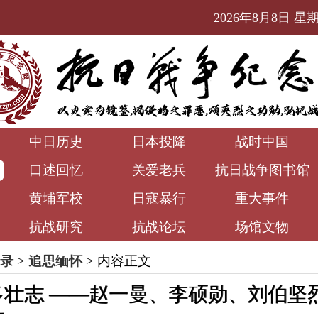
2026年8月8日 星期六
中日历史
日本投降
战时中国
口述回忆
关爱老兵
抗日战争图书馆
黄埔军校
日寇暴行
重大事件
抗战研究
抗战论坛
场馆文物
录
>
追思缅怀
> 内容正文
多壮志 ——赵一曼、李硕勋、刘伯坚