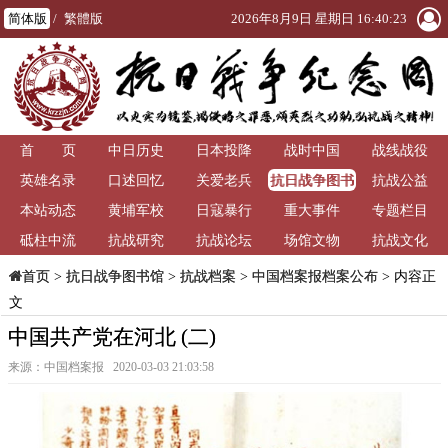
简体版
/
繁體版
2026年8月9日 星期日 16:40:23
首 页
中日历史
日本投降
战时中国
战线战役
抗日战争图书
英雄名录
口述回忆
关爱老兵
抗战公益
馆
本站动态
黄埔军校
日寇暴行
重大事件
专题栏目
砥柱中流
抗战研究
抗战论坛
场馆文物
抗战文化
>
抗日战争图书馆
>
抗战档案
>
中国档案报档案公布
> 内容正
首页
文
中国共产党在河北 (二)
来源：中国档案报 2020-03-03 21:03:58