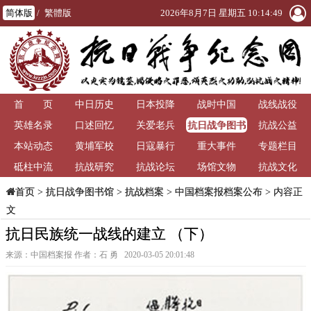
简体版
/
繁體版
2026年8月7日 星期五 10:14:50
首 页
中日历史
日本投降
战时中国
战线战役
抗日战争图书
英雄名录
口述回忆
关爱老兵
抗战公益
馆
本站动态
黄埔军校
日寇暴行
重大事件
专题栏目
砥柱中流
抗战研究
抗战论坛
场馆文物
抗战文化
>
抗日战争图书馆
>
抗战档案
>
中国档案报档案公布
> 内容正
首页
文
抗日民族统一战线的建立 （下）
来源：中国档案报 作者：石 勇 2020-03-05 20:01:48