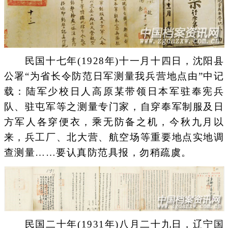
民国十七年(1928年)十一月十四日，沈阳县
公署“为省长令防范日军测量我兵营地点由”中记
载：陆军少校日人高原某带领日本军驻奉宪兵
队、驻屯军等之测量专门家，自穿奉军制服及日
方军人各穿便衣，乘无防备之机，今秋九月以
来，兵工厂、北大营、航空场等重要地点实地调
查测量……要认真防范具报，勿稍疏虞。
民国二十年(1931年)八月二十九日，辽宁国