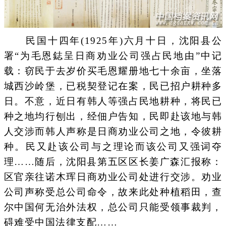
民国十四年(1925年)六月十日，沈阳县公
署“为毛恩鋕呈日商劝业公司强占民地由”中记
载：窃民于去岁价买毛恩耀册地七十余亩，坐落
城西沙岭堡，已税契登记在案，民已招户耕种多
日。不意，近日有韩人等强占民地耕种，将民已
种之地均行刨出，经佃户告知，民即赴该地与韩
人交涉而韩人声称是日商劝业公司之地，令彼耕
种。民又赴该公司与之理论而该公司又强词夺
理……随后，沈阳县第五区区长姜广森汇报称：
区官亲往诺木珲日商劝业公司处进行交涉。劝业
公司声称受总公司命令，故来此处种植稻田，查
尔中国何无治外法权，总公司只能受领事裁判，
碍难受中国法律支配……