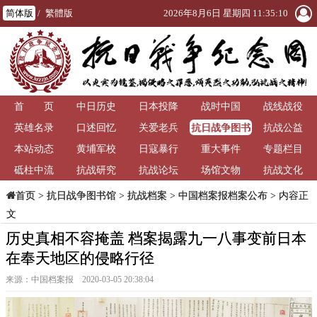
简体版
/
繁體版
2026年8月6日 星期四 11:35:10
首 页
中日历史
日本投降
战时中国
战线战役
抗日战争图书
英雄名录
口述回忆
关爱老兵
抗战公益
馆
本站动态
黄埔军校
日寇暴行
重大事件
专题栏目
砥柱中流
抗战研究
抗战论坛
场馆文物
抗战文化
>
抗日战争图书馆
>
抗战档案
>
中国档案报档案公布
> 内容正
首页
文
历史真相不容掩盖 档案揭露九一八事变前日本
在奉天地区的侵略行径
来源：中国档案报 2020-03-05 20:38:04