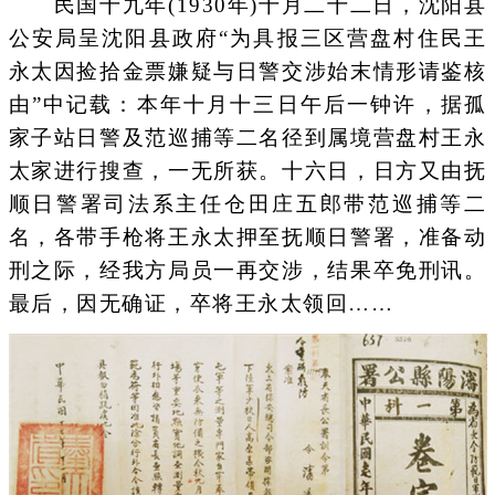
民国十九年(1930年)十月二十二日，沈阳县
公安局呈沈阳县政府“为具报三区营盘村住民王
永太因捡拾金票嫌疑与日警交涉始末情形请鉴核
由”中记载：本年十月十三日午后一钟许，据孤
家子站日警及范巡捕等二名径到属境营盘村王永
太家进行搜查，一无所获。十六日，日方又由抚
顺日警署司法系主任仓田庄五郎带范巡捕等二
名，各带手枪将王永太押至抚顺日警署，准备动
刑之际，经我方局员一再交涉，结果卒免刑讯。
最后，因无确证，卒将王永太领回……