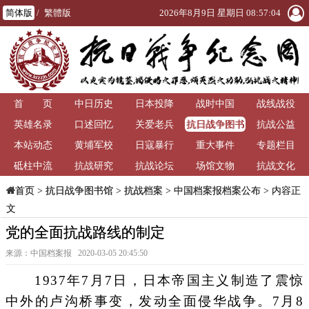
简体版
/
繁體版
2026年8月9日 星期日 08:57:04
首 页
中日历史
日本投降
战时中国
战线战役
抗日战争图书
英雄名录
口述回忆
关爱老兵
抗战公益
馆
本站动态
黄埔军校
日寇暴行
重大事件
专题栏目
砥柱中流
抗战研究
抗战论坛
场馆文物
抗战文化
>
抗日战争图书馆
>
抗战档案
>
中国档案报档案公布
> 内容正
首页
文
党的全面抗战路线的制定
来源：中国档案报 2020-03-05 20:45:50
1937年7月7日，日本帝国主义制造了震惊
中外的卢沟桥事变，发动全面侵华战争。7月8