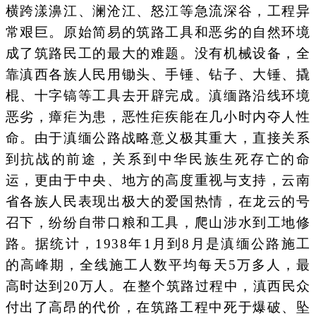
横跨漾濞江、澜沧江、怒江等急流深谷，工程异
常艰巨。原始简易的筑路工具和恶劣的自然环境
成了筑路民工的最大的难题。没有机械设备，全
靠滇西各族人民用锄头、手锤、钻子、大锤、撬
棍、十字镐等工具去开辟完成。滇缅路沿线环境
恶劣，瘴疟为患，恶性疟疾能在几小时内夺人性
命。由于滇缅公路战略意义极其重大，直接关系
到抗战的前途，关系到中华民族生死存亡的命
运，更由于中央、地方的高度重视与支持，云南
省各族人民表现出极大的爱国热情，在龙云的号
召下，纷纷自带口粮和工具，爬山涉水到工地修
路。据统计，1938年1月到8月是滇缅公路施工
的高峰期，全线施工人数平均每天5万多人，最
高时达到20万人。在整个筑路过程中，滇西民众
付出了高昂的代价，在筑路工程中死于爆破、坠