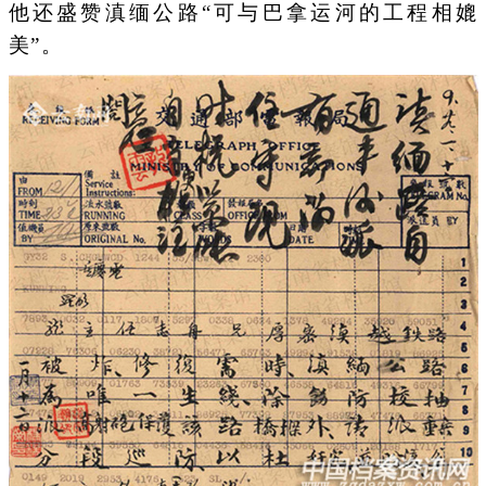
他还盛赞滇缅公路“可与巴拿运河的工程相媲
美”。