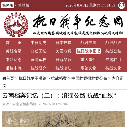
简体版
/
繁體版
2026年8月8日 星期六 17:15:01
首 页
中日历史
日本投降
战时中国
战线战役
抗日战争图书
英雄名录
口述回忆
关爱老兵
抗战公益
馆
本站动态
黄埔军校
日寇暴行
重大事件
专题栏目
砥柱中流
抗战研究
抗战论坛
场馆文物
抗战文化
>
抗日战争图书馆
>
抗战档案
>
中国档案报档案公布
> 内容正
首页
文
云南档案记忆（二）：滇缅公路 抗战“血线”
来源：云南省档案局馆 2020-03-10 17:18:04