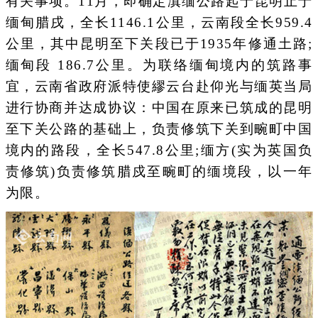
有关事项。11月，即确定滇缅公路起于昆明止于
缅甸腊戌，全长1146.1公里，云南段全长959.4
公里，其中昆明至下关段已于1935年修通土路;
缅甸段 186.7公里。为联络缅甸境内的筑路事
宜，云南省政府派特使繆云台赴仰光与缅英当局
进行协商并达成协议：中国在原来已筑成的昆明
至下关公路的基础上，负责修筑下关到畹町中国
境内的路段，全长547.8公里;缅方(实为英国负
责修筑)负责修筑腊戍至畹町的缅境段，以一年
为限。