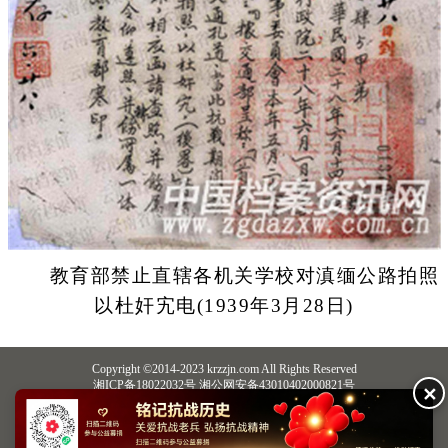
教育部禁止直辖各机关学校对滇缅公路拍照
以杜奸宄电(1939年3月28日)
Copyright ©2014-2023 krzzjn.com All Rights Reserved
湘ICP备18022032号 湘公网安备43010402000821号
✕
中央网信办违法和不良信息举报中心
长沙市互联网违法和不良信息举报中心
不良信息举报电话：0731-85531328 19198230121（微信同号）
纠错电话：18182129125 15116420702
QQ：2652168198