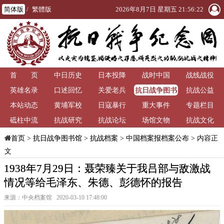
简体版
/
繁體版
2026年8月7日 星期五 21:56:23
首 页
中日历史
日本投降
战时中国
战线战役
抗日战争图书
英雄名录
口述回忆
关爱老兵
抗战公益
馆
本站动态
黄埔军校
日寇暴行
重大事件
专题栏目
砥柱中流
抗战研究
抗战论坛
场馆文物
抗战文化
>
抗日战争图书馆
>
抗战档案
>
中国档案报档案公布
> 内容正
首页
文
1938年7月29日：聂荣臻关于我吕部与敌激战
情况等给毛泽东、朱德、彭德怀的报告
来源：中央档案馆 2020-03-10 17:48:00