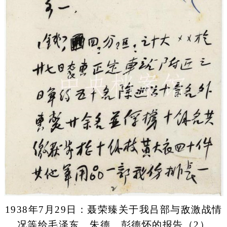
1938年7月29日：聂荣臻关于我吕部与敌激战情
况等给毛泽东、朱德、彭德怀的报告（2）