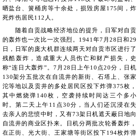
晒盐台、簧桶房等十余处，损毁房屋175间，炸
死炸伤居民112人。
随着自贡战略经济地位的提升，日军对自贡
的轰炸也一次比一次强烈。1941年7月28日和29
日，日军的庞大机群连续两天对自贡市区进行了
残酷轰炸，造成重大人员伤亡和财产损失，史
称“连日大轰炸”。7月28日上午10点20分，日机
130架分五批次在自流井的新街、石塔上、张家
沱等地以及贡井的多处居民区投下炸弹375枚，
其中燃烧弹140枚，空袭持续时间达三个多小
时。第二天上午11点30分，当人们还沉浸在失
去亲人的悲愤中时，又有73架日机遮天蔽日地向
自流井的商业区扑来。日机分两批次轮番轰炸，
在正街、光大街、王家塘等街区投下194枚炸弹