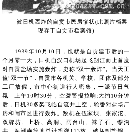
被日机轰炸的自贡市民房惨状(此照片档案
现存于自贡市档案馆)
1939年10月10日，也就是自贡建市后的一
个月零十天，日机自汉口机场起飞朔江而上首度
对自贡盐场实施轰炸，史称“双十轰炸”。当天正
值“双十节”，自贡市各机关、学校、团体及部分
工厂放假，市中心街道行人密集，一派节日气
氛。上午10时30分，空袭警报拉响;大约10分钟
后，日机30多架飞临自流井上空，轮番对盐场厂
房和闹市区进行轰炸。敌机在伍家坝、张家沱、
双牌坊、上桥、高洞、雨台山、袜子石、缪沟
井、海潮寺等地总计投弹113枚，破坏制盐锅、