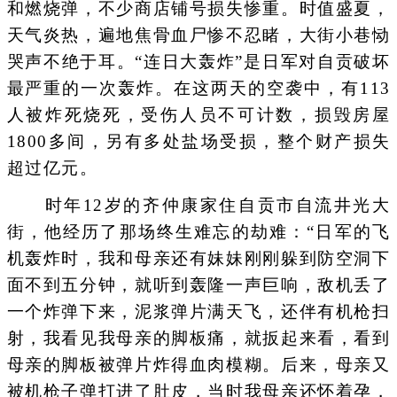
和燃烧弹，不少商店铺号损失惨重。时值盛夏，
天气炎热，遍地焦骨血尸惨不忍睹，大街小巷恸
哭声不绝于耳。“连日大轰炸”是日军对自贡破坏
最严重的一次轰炸。在这两天的空袭中，有113
人被炸死烧死，受伤人员不可计数，损毁房屋
1800多间，另有多处盐场受损，整个财产损失
超过亿元。
时年12岁的齐仲康家住自贡市自流井光大
街，他经历了那场终生难忘的劫难：“日军的飞
机轰炸时，我和母亲还有妹妹刚刚躲到防空洞下
面不到五分钟，就听到轰隆一声巨响，敌机丢了
一个炸弹下来，泥浆弹片满天飞，还伴有机枪扫
射，我看见我母亲的脚板痛，就扳起来看，看到
母亲的脚板被弹片炸得血肉模糊。后来，母亲又
被机枪子弹打进了肚皮，当时我母亲还怀着孕，