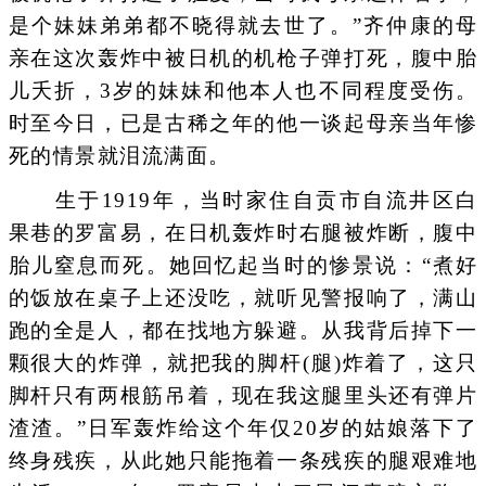
是个妹妹弟弟都不晓得就去世了。”齐仲康的母
亲在这次轰炸中被日机的机枪子弹打死，腹中胎
儿夭折，3岁的妹妹和他本人也不同程度受伤。
时至今日，已是古稀之年的他一谈起母亲当年惨
死的情景就泪流满面。
生于1919年，当时家住自贡市自流井区白
果巷的罗富易，在日机轰炸时右腿被炸断，腹中
胎儿窒息而死。她回忆起当时的惨景说：“煮好
的饭放在桌子上还没吃，就听见警报响了，满山
跑的全是人，都在找地方躲避。从我背后掉下一
颗很大的炸弹，就把我的脚杆(腿)炸着了，这只
脚杆只有两根筋吊着，现在我这腿里头还有弹片
渣渣。”日军轰炸给这个年仅20岁的姑娘落下了
终身残疾，从此她只能拖着一条残疾的腿艰难地