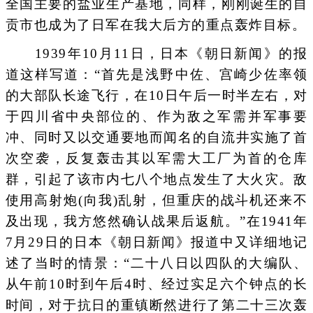
全国主要的盐业生产基地，同样，刚刚诞生的自
贡市也成为了日军在我大后方的重点轰炸目标。
1939年10月11日，日本《朝日新闻》的报
道这样写道：“首先是浅野中佐、宫崎少佐率领
的大部队长途飞行，在10日午后一时半左右，对
于四川省中央部位的、作为敌之军需并军事要
冲、同时又以交通要地而闻名的自流井实施了首
次空袭，反复轰击其以军需大工厂为首的仓库
群，引起了该市内七八个地点发生了大火灾。敌
使用高射炮(向我)乱射，但重庆的战斗机还来不
及出现，我方悠然确认战果后返航。”在1941年
7月29日的日本《朝日新闻》报道中又详细地记
述了当时的情景：“二十八日以四队的大编队、
从午前10时到午后4时、经过实足六个钟点的长
时间，对于抗日的重镇断然进行了第二十三次轰