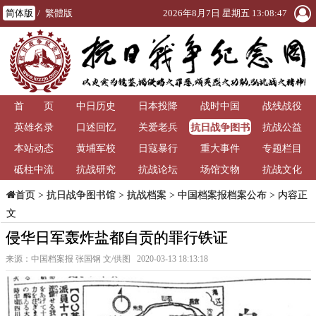
简体版
/
繁體版
2026年8月7日 星期五 13:08:48
首 页
中日历史
日本投降
战时中国
战线战役
抗日战争图书
英雄名录
口述回忆
关爱老兵
抗战公益
馆
本站动态
黄埔军校
日寇暴行
重大事件
专题栏目
砥柱中流
抗战研究
抗战论坛
场馆文物
抗战文化
>
抗日战争图书馆
>
抗战档案
>
中国档案报档案公布
> 内容正
首页
文
侵华日军轰炸盐都自贡的罪行铁证
来源：中国档案报 张国钢 文/供图 2020-03-13 18:13:18