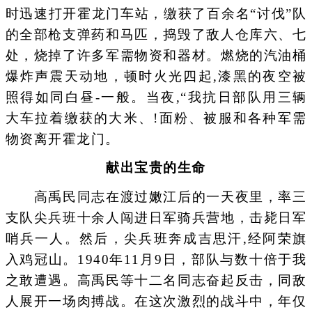
时迅速打开霍龙门车站，缴获了百余名“讨伐”队
的全部枪支弹药和马匹，捣毁了敌人仓库六、七
处，烧掉了许多军需物资和器材。燃烧的汽油桶
爆炸声震天动地，顿时火光四起,漆黑的夜空被
照得如同白昼-一般。当夜,“我抗日部队用三辆
大车拉着缴获的大米、!面粉、被服和各种军需
物资离开霍龙门。
献出宝贵的生命
高禹民同志在渡过嫩江后的一天夜里，率三
支队尖兵班十余人闯进日军骑兵营地，击毙日军
哨兵一人。然后，尖兵班奔成吉思汗,经阿荣旗
入鸡冠山。1940年11月9日，部队与数十倍于我
之敢遭遇。高禹民等十二名同志奋起反击，同敌
人展开一场肉搏战。在这次激烈的战斗中，年仅