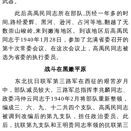
武器。
此后高禹民同志所在部队,历经一年多的时
间,路经爱辉、黑河、逊河、占河等地,翻越了无
数崇山峻岭,来到嫩海地区。到该地区后高禹民
同志于1940年1月28日，参加了北满省委召开的
第十次常委会议。在这次会议上，高禹民同志被
选为省委的执行委员。
战斗在黑嫩平原
东北抗日联军第三路军在西征的艰苦岁月
中，部队减员较大。三路军总指挥李兆麟同志、
政委冯仲云同志于1940年2月将部队重新整顿，
编成三、六、九、十二共四个支队。高禹民同志
被调到改编后的第九支队，担任政治委员。此
后，抗联第九支队和王明贵同志率领的抗联第三