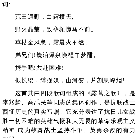
词:
荒田遍野，白露横天,
野火晶莹，敌垒频惊马不前。
草枯金风急，霜晨火不燃。
弟兄们!镜泊瀑泉唤醒午梦酣。
携手吧!共赴国难!
振长缨，缚强奴，山河变，片刻息峰烟!
这首共由四段歌词组成的《露营之歌》，是
李兆麟、高禹民等同志的集体创作，是抗联战士
西征历史的真实写照。它充分表达了抗日儿女战
胜一切困难的英雄气概和大无畏的革命乐观主义
精神,成为鼓舞战士坚持斗争、英勇杀敌的有力