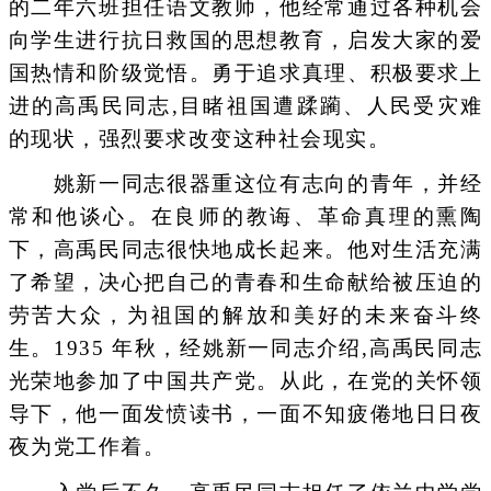
的二年六班担任语文教师，他经常通过各种机会
向学生进行抗日救国的思想教育，启发大家的爱
国热情和阶级觉悟。勇于追求真理、积极要求上
进的高禹民同志,目睹祖国遭蹂躏、人民受灾难
的现状，强烈要求改变这种社会现实。
姚新一同志很器重这位有志向的青年，并经
常和他谈心。在良师的教诲、革命真理的熏陶
下，高禹民同志很快地成长起来。他对生活充满
了希望，决心把自己的青春和生命献给被压迫的
劳苦大众，为祖国的解放和美好的未来奋斗终
生。1935 年秋，经姚新一同志介绍,高禹民同志
光荣地参加了中国共产党。从此，在党的关怀领
导下，他一面发愤读书，一面不知疲倦地日日夜
夜为党工作着。