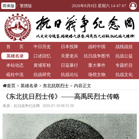
简体版
/
繁體版
2026年8月8日 星期六 14:47:08
首 页
中日历史
日本投降
战时中国
战线战役
英雄名录
口述回忆
关爱老兵
抗日战争图书
抗战公益
本站动态
黄埔军校
日寇暴行
重大事件
馆
专题栏目
砥柱中流
抗战研究
抗战论坛
场馆文物
抗战文化
>
英雄名录
>
东北抗联烈士
> 内容正文
首页
《东北抗日烈士传》——高禹民烈士传略
来源：抗日战争纪念网 2020-07-18 08:55:50