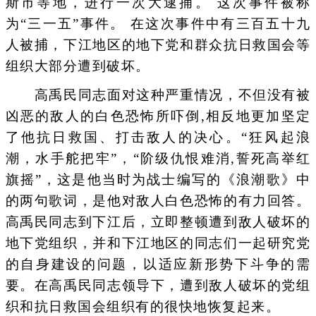
斯市等地，进行一次大逮捕。 这次事件被称
为“三一五”事件。 在这次事件中有三百五十九
人被捕，下江地区的地下党和群众抗日救国会等
组织大部分遭到破坏。
高禹民同志面对这种严重情况，不但没有被
凶恶的敌人的白色恐怖所吓倒,相反地更加坚定
了他抗日救国、打击敌人的决心。“狂风起浪
潮，水手舵把牢”，“阶级仇恨难消,誓死高举红
旗摇”，这是他当时为战士编写的《浪潮歌》中
的两句歌词，是他对敌人白色恐怖的有力回答。
高禹民同志到下江后，立即整顿遭到敌人破坏的
地下党组织，并和下江地区的同志们一起研究党
的自身建设的问题，以适应新形势下斗争的需
要。在高禹民同志领导下，遭到敌人破坏的党组
织和抗日救国会组织有的很快地恢复起来。