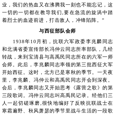
业，我们的热血又在沸腾我一刻也不能忘记，这
一切的一切都在教导我们,要在急流的旋涡中踏
着烈士的血迹前进，打击敌人，冲锋陷阵。”
与西征部队会师
1938年10月初，抗联六军政委李兆麟同志
和北满省委宣传部长冯仲云同志所率部队，几经
转战，来到宝清县与高禹民同志所在的六军一师
会师。此后，李兆麟同志率领的第三批西征大军
开始西征。这时，北方已是寒秋的季节。一天夜
里，李兆麟、冯仲云和高禹民同志开会到深夜。
会后，李兆麟同志又开始思考《露营之歌》的第
三段歌词。冯仲云同志叫高禹民记录。经他们三
人一起切磋琢磨,很快地编好了反映抗联战士在
寒霜遍野、秋风萧瑟的季节里战斗生活的一段歌