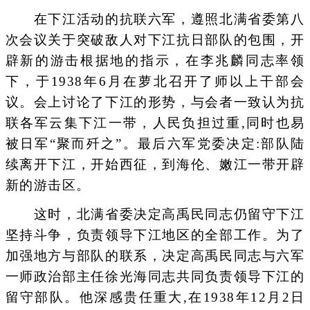
在下江活动的抗联六军，遵照北满省委第八
次会议关于突破敌人对下江抗日部队的包围，开
辟新的游击根据地的指示，在李兆麟同志率领
下，于1938年6月在萝北召开了师以上干部会
议。会上讨论了下江的形势，与会者一致认为抗
联各军云集下江一带，人民负担过重,同时也易
被日军“聚而歼之”。最后六军党委决定:部队陆
续离开下江，开始西征，到海伦、嫩江一带开辟
新的游击区。
这时，北满省委决定高禹民同志仍留守下江
坚持斗争，负责领导下江地区的全部工作。为了
加强地方与部队的联系，决定高禹民同志与六军
一师政治部主任徐光海同志共同负责领导下江的
留守部队。他深感贵任重大,在1938年12月2日