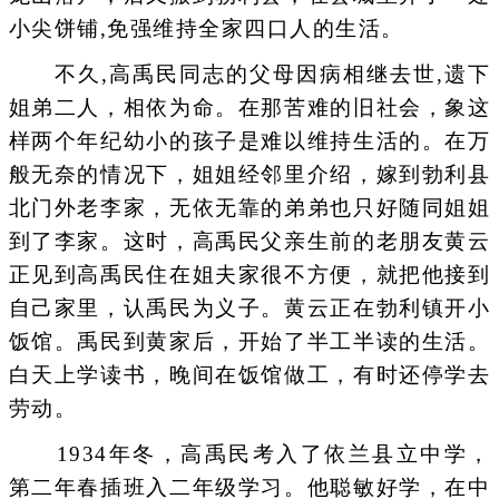
小尖饼铺,免强维持全家四口人的生活。
不久,高禹民同志的父母因病相继去世,遗下
姐弟二人，相依为命。在那苦难的旧社会，象这
样两个年纪幼小的孩子是难以维持生活的。在万
般无奈的情况下，姐姐经邻里介绍，嫁到勃利县
北门外老李家，无依无靠的弟弟也只好随同姐姐
到了李家。这时，高禹民父亲生前的老朋友黄云
正见到高禹民住在姐夫家很不方便，就把他接到
自己家里，认禹民为义子。黄云正在勃利镇开小
饭馆。禹民到黄家后，开始了半工半读的生活。
白天上学读书，晚间在饭馆做工，有时还停学去
劳动。
1934年冬，高禹民考入了依兰县立中学，
第二年春插班入二年级学习。他聪敏好学，在中