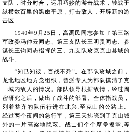
支队，时分时合，运用巧妙的游击战术，转战于
纵横数百里的黑嫩平原，打击敌人，开辟新的游
击区。
1940年9月25日，高禹民同志参加了第三路
军政委冯仲云同志、第三支队长王明贵同志、参
谋长王钧同志指挥的三、九支队攻克克山县城的
战斗。
“知已知彼，百战不殆”。在部队攻城之前，
龙北地区地方党组织，曾派专人为部队摸清了克
山城内敌人的情况。部队领导根据敌情，经过周
密研究之后，做出了战斗的部署。全体指战员，
列着整齐的队伍行进在北兴.至克山的公路上。
经过两个夜间的急行军，第三天拂晓到了克山城
外的一片高梁地隐蔽。战士们个个摩拳擦掌,等