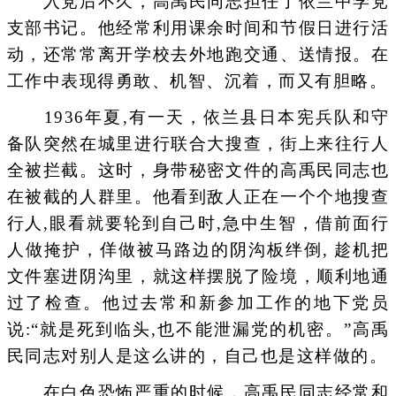
入党后不久，高禹民同志担任了依兰中学党
支部书记。他经常利用课余时间和节假日进行活
动，还常常离开学校去外地跑交通、送情报。在
工作中表现得勇敢、机智、沉着，而又有胆略。
1936年夏,有一天，依兰县日本宪兵队和守
备队突然在城里进行联合大搜查，街上来往行人
全被拦截。这时，身带秘密文件的高禹民同志也
在被截的人群里。他看到敌人正在一个个地搜查
行人,眼看就要轮到自己时,急中生智，借前面行
人做掩护，佯做被马路边的阴沟板绊倒, 趁机把
文件塞进阴沟里，就这样摆脱了险境，顺利地通
过了检查。他过去常和新参加工作的地下党员
说:“就是死到临头,也不能泄漏党的机密。”高禹
民同志对别人是这么讲的，自己也是这样做的。
在白色恐怖严重的时候，高禹民同志经常和