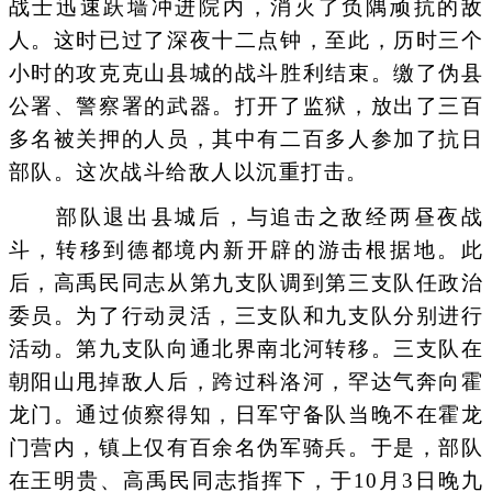
战士迅速跃墙冲进院内，消灭了负隅顽抗的敌
人。这时已过了深夜十二点钟，至此，历时三个
小时的攻克克山县城的战斗胜利结束。缴了伪县
公署、警察署的武器。打开了监狱，放出了三百
多名被关押的人员，其中有二百多人参加了抗日
部队。这次战斗给敌人以沉重打击。
部队退出县城后，与追击之敌经两昼夜战
斗，转移到德都境内新开辟的游击根据地。此
后，高禹民同志从第九支队调到第三支队任政治
委员。为了行动灵活，三支队和九支队分别进行
活动。第九支队向通北界南北河转移。三支队在
朝阳山甩掉敌人后，跨过科洛河，罕达气奔向霍
龙门。通过侦察得知，日军守备队当晚不在霍龙
门营内，镇上仅有百余名伪军骑兵。于是，部队
在王明贵、高禹民同志指挥下，于10月3日晚九