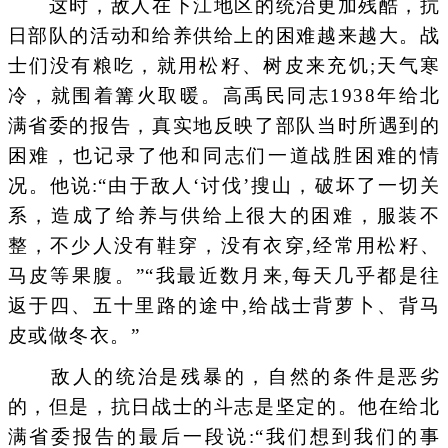
这时，敌人在下江地区的统治更加残酷，抗
日部队的活动和给养供给上的困难越来越大。战
士们没有粮吃，就用松籽、树皮来充饥;天气寒
冷，就围着篝火取暖。高禹民同志1938年给北
满省委的报告，真实地反映了部队当时所遇到的
困难，也记录了他和同志们一道战胜困难的情
况。他说:“由于敌人‘讨伐’搜山，破坏了一切关
系，造成了给养与供给上很大的困难，服装不
整，不少人没有鞋穿，没有衣穿,经常用松籽、
马皮等果腹。”“我最近数月来,每天几乎都是往
返于四、五十里路的途中,给战士背萝卜、背马
皮或做冬衣。”
敌人的统治是残暴的，自然的条件是恶劣
的，但是，抗日战士的斗志是坚定的。他在给北
满省委报告的最后一段说:“我们想到我们的事