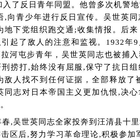
加入了反日青年同盟。他曾多次机警
语,向青少年进行反日宣传。吴世英
为地下党组织跑交通;收集情报。后
引起了敌人的注意和监视。1932年
阿拉河屯步青年，吴世英同志也被捕入
刑捞打,始终没有屈服,保守了抗日
为敌人找不到任何证据，全部释放了
英同志对日本帝国主义更加仇恨,决
争。
春,吴世英同志全家投奔到汪清县十
击区后,努力学习革命理论,积极参加