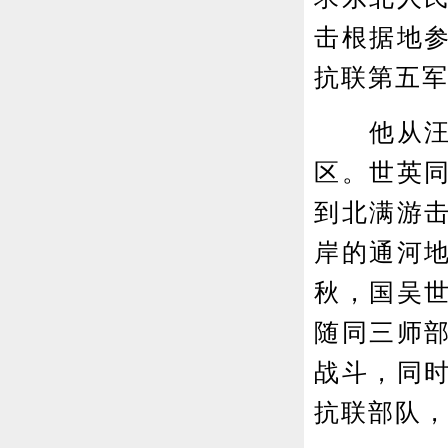
击根据地
抗联第五
他从汪清
区。世英
到北满游击
岸的通河
秋，国吴
随同三师
战斗，同
抗联部队