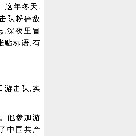
。这年冬天,
游击队粉碎敌
志,深夜里冒
张贴标语,有
日游击队,实
。他参加游
入了中国共产