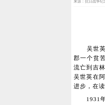
来源：抗日战争纪念网 20
吴世英同志
郡一个贫苦
流亡到吉林
吴世英在阿
进步，在
1931年