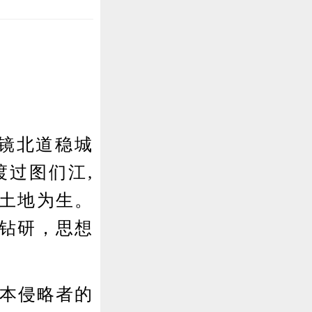
咸镜北道稳城
渡过图们江,
的土地为生。
于钻研，思想
日本侵略者的