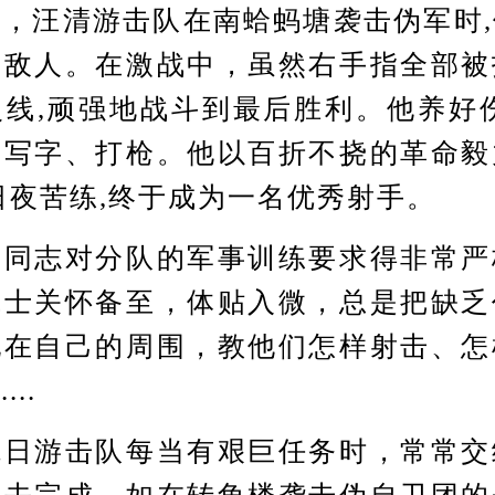
，汪清游击队在南蛤蚂塘袭击伪军时
名敌人。在激战中，虽然右手指全部被
线,顽强地战斗到最后胜利。他养好
习写字、打枪。他以百折不挠的革命毅
日夜苦练,终于成为一名优秀射手。
志对分队的军事训练要求得非常严
战士关怀备至，体贴入微，总是把缺乏
配在自己的周围，教他们怎样射击、怎
..
游击队每当有艰巨任务时，常常交