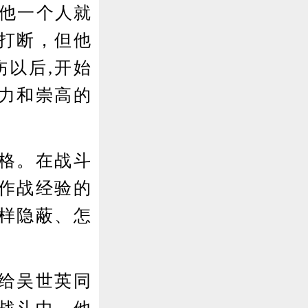
,他一个人就
打断，但他
伤以后,开始
力和崇高的
格。在战斗
作战经验的
样隐蔽、怎
给吴世英同