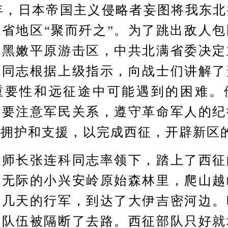
年，日本帝国主义侵略者妄图将我东北
省地区“聚而歼之”。为了跳出敌人
辟黑嫩平原游击区，中共北满省委决定
英同志根据上级指示，向战士们讲解了
重要性和远征途中可能遇到的困难。
上要注意军民关系，遵守革命军人的纪
的拥护和支援，以完成西征，开辟新区
长张连科同志率领下，踏上了西征
边无际的小兴安岭原始森林里，爬山越
十几天的行军，到达了大伊吉密河边。
，队伍被隔断了去路。西征部队只好就