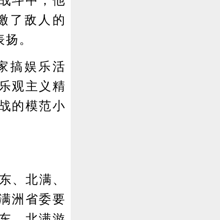
战斗中，他
缴了敌人的
表扬。
家搞娱乐活
乐观主义精
战的模范小
东、北满、
满洲省委要
东、北满游