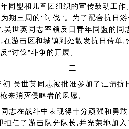
年同盟和儿童团组织的宣传鼓动工作
为期三周的“讨伐”。为了配合抗日
”,吴世英同志率领反日青年同盟的同
,在游击区和城镇到处散发抗日传单,
反“讨伐”斗争的开展。
二
初,吴世英同志被批准参加了汪清抗
起枪来消灭侵略者的夙愿。
志在战斗中表现得十分顽强和勇敢
即担任了游击队分队长,并光荣地加