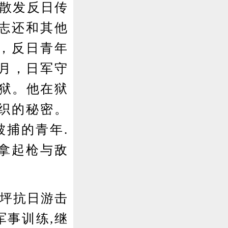
地散发反日传
同志还和其他
来，反日青年
9月，日军守
狱。他在狱
组织的秘密。
被捕的青年.
心拿起枪与敌
里坪抗日游击
军事训练,继