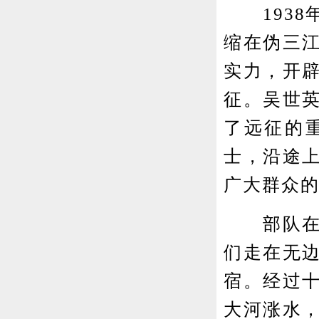
1938
缩在伪三江
实力，开
征。吴世
了远征的
士，沿途
广大群众
部队在师
们走在无
宿。经过
大河涨水