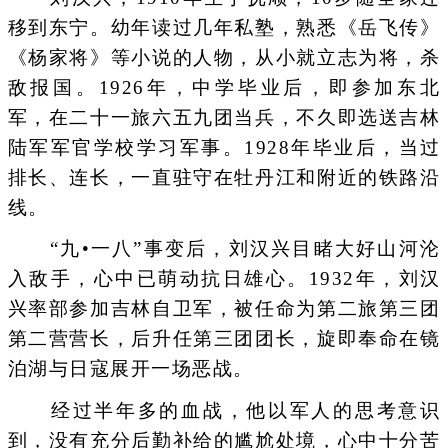
移到东宁。幼年读过几年私塾，熟悉《岳飞传》
《杨家将》等小说的人物，从小就立志为将，杀
敌报国。1926年，中学毕业后，即参加东北
军，在二十一旅六五九团当兵，不久即选送吉林
陆军军官学校学习军事。1928年毕业后，当过
排长、连长，一直驻守在牡丹江和附近的铁路沿
线。
“九•一八”事变后，刘汉兴目睹大好山河沦
入敌手，心中已萌动抗日雄心。1932年，刘汉
兴率部参加吉林自卫军，被任命为第二旅第三团
第二营营长，后升任第三团团长，旋即奉命在镜
泊湖与日寇展开一场恶战。
经过半年多的血战，他以军人的思考意识
到，没有充分后勤补给的尴尬处境，心中十分苦