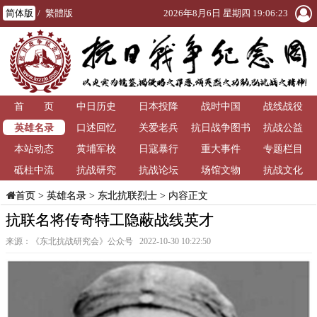
简体版
/
繁體版
2026年8月6日 星期四 19:06:24
首 页
中日历史
日本投降
战时中国
战线战役
英雄名录
口述回忆
关爱老兵
抗日战争图书
抗战公益
本站动态
黄埔军校
日寇暴行
重大事件
馆
专题栏目
砥柱中流
抗战研究
抗战论坛
场馆文物
抗战文化
>
英雄名录
>
东北抗联烈士
> 内容正文
首页
抗联名将传奇特工隐蔽战线英才
来源：《东北抗战研究会》公众号 2022-10-30 10:22:50