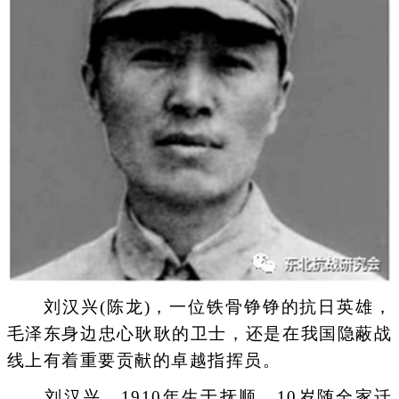
刘汉兴(陈龙)，一位铁骨铮铮的抗日英雄，
毛泽东身边忠心耿耿的卫士，还是在我国隐蔽战
线上有着重要贡献的卓越指挥员。
刘汉兴，1910年生于抚顺，10岁随全家迁