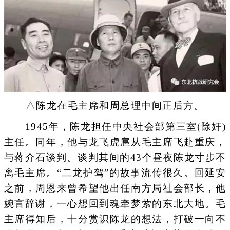
△陈龙在毛主席和周总理中间正后方。
1945年，陈龙担任中央社会部第三室(除奸)
主任。同年，他与龙飞虎扈从毛主席飞赴重庆，
与蒋介石谈判。谈判其间的43个昼夜陈龙寸步不
离毛主席。“二龙护驾”的故事流传很久。回延安
之前，周恩来曾希望他出任南方局社会部长，他
婉言辞谢，一心想回到魂牵梦萦的东北大地。毛
主席得知后，十分赏识陈龙的想法，打破一向不