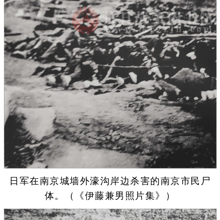
日军在南京城墙外濠沟岸边杀害的南京市民尸
体。（《伊藤兼男照片集》）