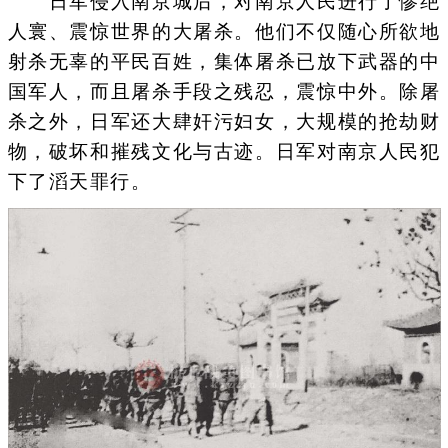
日军侵入南京城后，对南京人民进行了惨绝
人寰、震惊世界的大屠杀。他们不仅随心所欲地
射杀无辜的平民百姓，集体屠杀已放下武器的中
国军人，而且屠杀手段之残忍，震惊中外。除屠
杀之外，日军还大肆奸污妇女，大规模的抢劫财
物，破坏和摧残文化与古迹。日军对南京人民犯
下了滔天罪行。