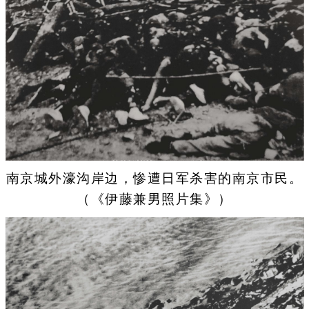
南京城外濠沟岸边，惨遭日军杀害的南京市民。
（《伊藤兼男照片集》）