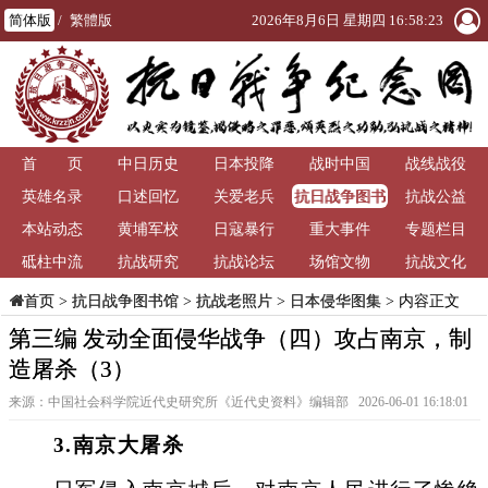
简体版
/
繁體版
2026年8月6日 星期四 16:58:25
首 页
中日历史
日本投降
战时中国
战线战役
抗日战争图书
英雄名录
口述回忆
关爱老兵
抗战公益
馆
本站动态
黄埔军校
日寇暴行
重大事件
专题栏目
砥柱中流
抗战研究
抗战论坛
场馆文物
抗战文化
>
抗日战争图书馆
>
抗战老照片
>
日本侵华图集
> 内容正文
首页
第三编 发动全面侵华战争（四）攻占南京，制
造屠杀（3）
来源：中国社会科学院近代史研究所《近代史资料》编辑部 2026-06-01 16:18:01
3.南京大屠杀