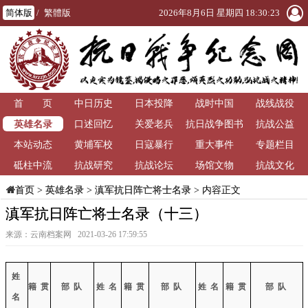
简体版
/
繁體版
2026年8月6日 星期四 18:30:24
首 页
中日历史
日本投降
战时中国
战线战役
英雄名录
口述回忆
关爱老兵
抗日战争图书
抗战公益
本站动态
黄埔军校
日寇暴行
重大事件
馆
专题栏目
砥柱中流
抗战研究
抗战论坛
场馆文物
抗战文化
>
英雄名录
>
滇军抗日阵亡将士名录
> 内容正文
首页
滇军抗日阵亡将士名录（十三）
来源：云南档案网 2021-03-26 17:59:55
姓
籍 贯
部 队
姓 名
籍 贯
部 队
姓 名
籍 贯
部 队
名