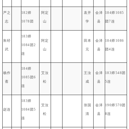
严之
182师
阿定
袁开
会泽
184师1085
志
1078团
山
学
县
团7连
183师
朱经
阿定
田本
会泽
184师1086
1084团2
武
山
元
县
团4连
连
184师
杨作
艾汝
王汝
会泽
183师548团
1085团6
斋
松
成
县
5连
连
183师
艾汝
张国
会泽
190师570团
赵连
1084团5
松
清
县
8连
连