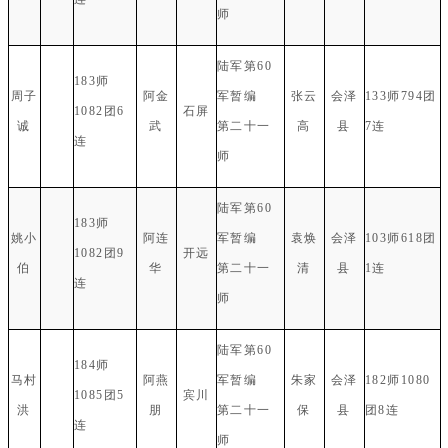
师
陆军第60
183师
周子
阿金
军暂编
张云
会泽
133师794团
1082团6
石屏
诚
武
第二十一
高
县
7连
连
师
陆军第60
183师
姚小
阿连
军暂编
袁焕
会泽
103师618团
1082团9
开远
伯
华
第二十一
清
县
1连
连
师
陆军第60
184师
马村
阿燕
军暂编
朱家
会泽
182师1080
1085团5
宾川
洪
朋
第二十一
保
县
团8连
连
师