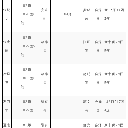
182师
张纪
安宗
龚成
会泽
新12师35团
1078团6
184师
明
良
云
县
2连
连
182师
张宏
敖维
陈正
会泽
新十师29团
1079团9
德
海
发
县
9连
连
183师
徐凤
敖维
赵明
会泽
新十师29团
1083团8
鸣
海
发
县
9连
连
罗万
183师
昂有
苏文
会泽
182师547团
才
1079团
清
有
县
4连
夏南
183师
昂有
舒兴
会泽
新十师29团