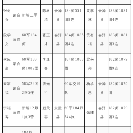
张树
陈树
会泽
184师551
黄李
会泽
183师1081
蒙自
新编三军
兴
清
县
团8连
林
县
团4连
段学
60军184
张正
会泽
184师1085
黄有
会泽
183师1081
蒙自
文
师
才
县
团4连
福
县
团3连
侯应
60军183
李逢
184师1088
梁兴
182师1079
蒙自
奎
师1082团
春
团
邦
团9连
秦家
58军24团
唐光
60军交通
杨承
会泽
182师1079
蒙自
福
2营5连
祖
队
忠
县
团
李福
新编12师
彪天
永胜
60军184师
会泽
182师1079
蒙自
张陆
寿
1旅3营
容
县
544旅
县
团3连
184师