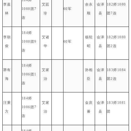
李嘉
艾廷
余永
会泽
182师1080
1088团7
60军
林
珍
顺
县
团7连
连
184师
李朝
艾诸
杨轮
会泽
182师1080
1088团9
60军
俊
华
昭
县
团2连
连
184师
莽有
艾家
孙相
会泽
183师1084
1086团1
海
治
臣
县
团2连
连
184师
汪秉
艾家
金庶
会泽
183师1081
1086团7
方
治
蕃
县
团
连
184师