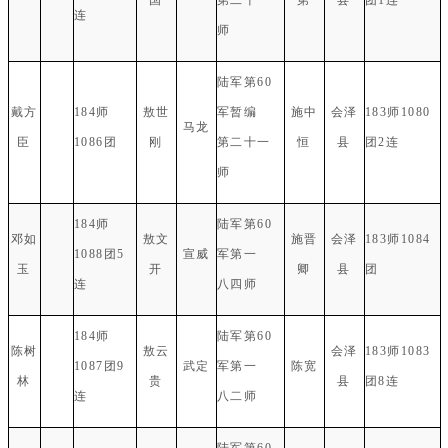
连
师
陆军第60
戴方
184师
敖世
军暂编
施中
会泽
183师1080
马龙
臣
1086团
刚
第二十一
恒
县
团2连
师
184师
陆军第60
邓如
敖文
施晋
会泽
183师1084
1088团5
宣威
军第一
玉
开
卿
县
团
连
八四师
184师
陆军第60
陈树
敖云
会泽
183师1083
1087团9
武定
军第一
陈宽
林
贵
县
团8连
连
八二师
陆军第60