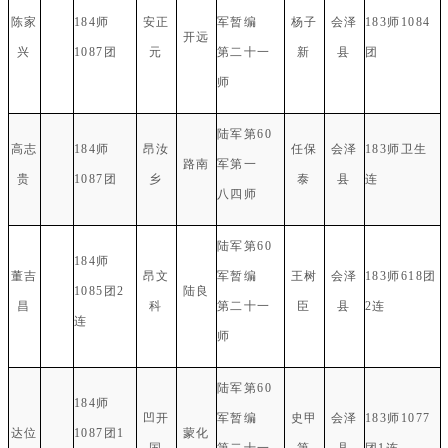
陈家
184师
安正
军暂编
杨子
会泽
183师1084
开远
兴
1087团
元
第二十一
新
县
团
师
陆军第60
高志
184师
昂汝
任保
会泽
183师卫生
路南
军第一
贵
1087团
乡
泰
县
连
八四师
陆军第60
184师
董吉
昂文
军暂编
王树
会泽
183师618团
1085团2
陆良
昌
科
第二十一
臣
县
2连
连
师
陆军第60
184师
凹开
军暂编
史甲
会泽
183师1077
达位
1087团1
蒙化
国
第二十一
第
县
团1连