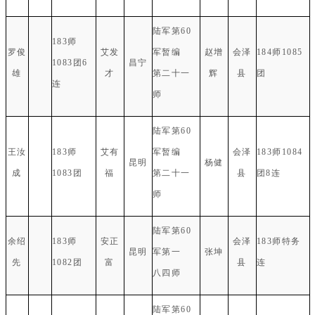
陆军第60
183师
罗俊
艾发
军暂编
赵增
会泽
184师1085
1083团6
昌宁
雄
才
第二十一
辉
县
团
连
师
陆军第60
王汝
183师
艾有
军暂编
会泽
183师1084
昆明
杨健
成
1083团
福
第二十一
县
团8连
师
陆军第60
余绍
183师
安正
会泽
183师特务
昆明
军第一
张坤
先
1082团
富
县
连
八四师
陆军第60