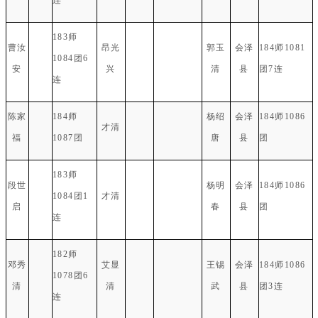
183师
曹汝
昂光
郭玉
会泽
184师1081
1084团6
安
兴
清
县
团7连
连
陈家
184师
杨绍
会泽
184师1086
才清
福
1087团
唐
县
团
183师
段世
杨明
会泽
184师1086
1084团1
才清
启
春
县
团
连
182师
邓秀
艾显
王锡
会泽
184师1086
1078团6
清
清
武
县
团3连
连