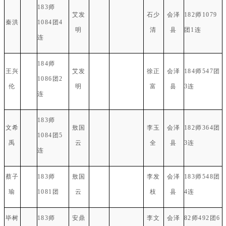
183师
艾发
石少
会泽
182师1079
秦洪
1084团4
明
清
县
团1连
连
184师
王兴
艾发
徐正
会泽
184师547团
1086团2
伦
明
富
县
3连
连
183师
文希
敖国
李玉
会泽
182师364团
1084团5
禹
云
全
县
3连
连
蔡子
183师
敖国
李发
会泽
183师548团
瑜
1081团
云
枝
县
4连
毕树
183师
安鼎
李文
会泽
82师492团6