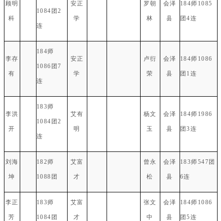
顾明
安正
罗朝
会泽
184师1085
1084团2
科
学
林
县
团4连
连
184师
李存
安正
卢衍
会泽
184师1086
1086团7
有
学
荣
县
团1连
连
183师
李洪
艾有
杨文
会泽
184师1986
1084团2
开
明
玉
县
团3连
连
刘海
182师
艾富
曾永
会泽
183师547团
坤
1088团
才
松
县
6连
李正
183师
艾富
张文
会泽
184师1086
芳
1084团
才
中
县
团5连