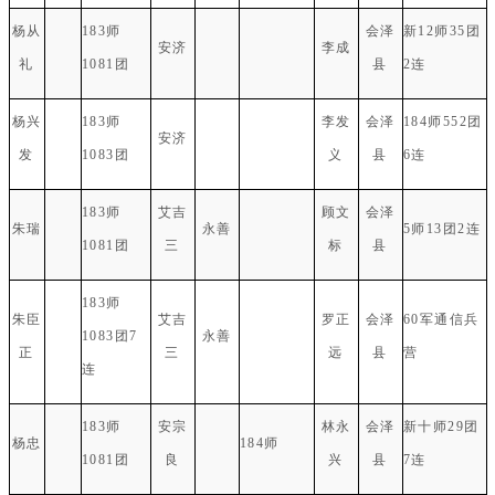
杨从
183师
会泽
新12师35团
安济
李成
礼
1081团
县
2连
杨兴
183师
李发
会泽
184师552团
安济
发
1083团
义
县
6连
183师
艾吉
顾文
会泽
朱瑞
永善
5师13团2连
1081团
三
标
县
183师
朱臣
艾吉
罗正
会泽
60军通信兵
1083团7
永善
正
三
远
县
营
连
183师
安宗
林永
会泽
新十师29团
杨忠
184师
1081团
良
兴
县
7连