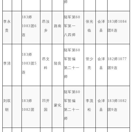
师
183师
陆军第60
李永
昂汝
张光
会泽
183师1084
1083团6
路南
军第一
贵
乡
临
县
团8连
连
八四师
陆军第60
183师
昂文
军暂编
管少
会泽
182师1077
李清
1083团5
陆良
科
第二十一
亮
县
团9连
连
师
陆军第60
刘双
183师
凹开
军暂编
李茂
会泽
183师1082
蒙化
朝
1082团
国
第二十一
松
县
团9连
师