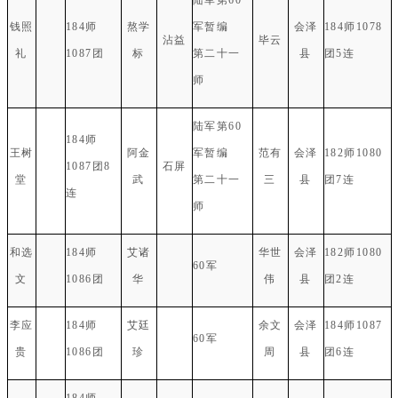
钱照
184师
熬学
军暂编
会泽
184师1078
沾益
毕云
礼
1087团
标
第二十一
县
团5连
师
陆军第60
184师
王树
阿金
军暂编
范有
会泽
182师1080
1087团8
石屏
堂
武
第二十一
三
县
团7连
连
师
和选
184师
艾诸
华世
会泽
182师1080
60军
文
1086团
华
伟
县
团2连
李应
184师
艾廷
余文
会泽
184师1087
60军
贵
1086团
珍
周
县
团6连
184师