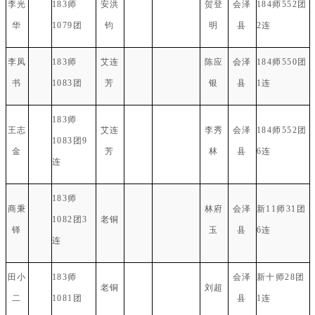
李光
183师
安洪
贺登
会泽
184师552团
华
1079团
钧
明
县
2连
李凤
183师
艾连
陈应
会泽
184师550团
书
1083团
芳
银
县
1连
183师
王志
艾连
李秀
会泽
184师552团
1083团9
金
芳
林
县
6连
连
183师
商秉
林府
会泽
新11师31团
1082团3
老铜
铎
玉
县
6连
连
田小
183师
会泽
新十师28团
老铜
刘超
二
1081团
县
1连