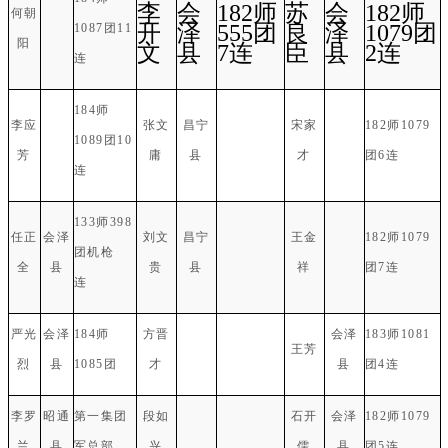
李
会
182师
苏
会
182师
何朝
开
泽
555团
良
泽
1079团
1087团11
阳
文
县
7连
臣
县
2连
连
184师
李应
张文
昌宁
宋家
182师1079
1089团10
芳
庸
县
才
团6连
连
133师398
任正
会泽
刘文
昌宁
王金
182师1079
团机枪
全
县
贵
县
祥
团7连
连
严光
会泽
184师
方晋
会泽
183师1081
王芳
烈
县
1085团
才
县
团4连
李罗
昭通
第一集团
段如
石开
会泽
182师1079
兰
县
军总部
兴
儒
县
团5连