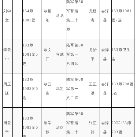
陆军第60
刘学
184师
敖世
军暂编
龙廷
会泽
183师1081
马龙
文
1085团
刚
第二十一
贵
县
团7连
师
183师
陆军第60
李云
敖文
龙治
会泽
183师卫生
1081团5
宣威
军第一
中
开
平
县
连
连
八四师
183师
陆军第60
周玉
敖云
王正
会泽
133师798团
1083团6
武定
军第一
廷
贵
洪
县
6连
连
八二师
陆军第60
183师
周云
熬学
军暂编
张正
会泽
20军133师
1083团6
沾益
华
标
第二十一
祥
县
793团
连