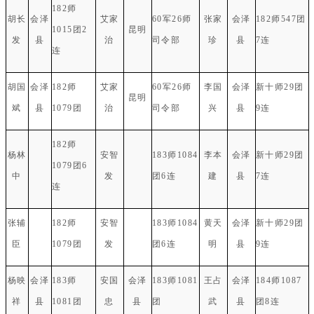
182师
胡长
会泽
艾家
60军26师
张家
会泽
182师547团
1015团2
昆明
发
县
治
司令部
珍
县
7连
连
胡国
会泽
182师
艾家
60军26师
李国
会泽
新十师29团
昆明
斌
县
1079团
治
司令部
兴
县
9连
182师
杨林
安智
183师1084
李本
会泽
新十师29团
1079团6
中
发
团6连
建
县
7连
连
张辅
182师
安智
183师1084
黄天
会泽
新十师29团
臣
1079团
发
团6连
明
县
9连
杨映
会泽
183师
安国
会泽
183师1081
王占
会泽
184师1087
祥
县
1081团
忠
县
团
武
县
团8连