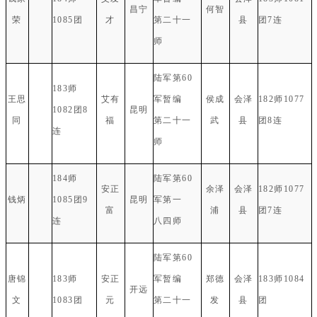
昌宁
何智
荣
1085团
才
第二十一
县
团7连
师
陆军第60
183师
王思
艾有
军暂编
侯成
会泽
182师1077
1082团8
昆明
同
福
第二十一
武
县
团8连
连
师
184师
陆军第60
安正
余泽
会泽
182师1077
钱炳
1085团9
昆明
军第一
富
浦
县
团7连
连
八四师
陆军第60
唐锦
183师
安正
军暂编
郑德
会泽
183师1084
开远
文
1083团
元
第二十一
发
县
团