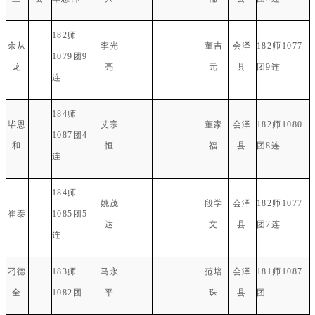
182师
余从
李光
董吉
会泽
182师1077
1079团9
龙
亮
元
县
团9连
连
184师
毕恩
艾宗
董家
会泽
182师1080
1087团4
和
恒
福
县
团8连
连
184师
姚茂
段学
会泽
182师1077
崔泰
1085团5
达
文
县
团7连
连
刁德
183师
马永
范培
会泽
181师1087
全
1082团
平
珠
县
团