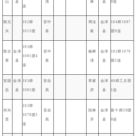
山
县
清
林
县
9连
连
陈元
182师
安中
周汝
会泽
184师1087
兴
1015团
喜
家
县
团9连
183师
陈古
会泽
安中
杨树
会泽
182师1079
1081团4
章
县
喜
清
县
团5连
连
安国
会泽
183师
安自
李家
会泽
40师工兵营
忠
县
1081团
高
庆
县
1连
182师
何兴
安自
段林
会泽
新十师29团
1079团5
贵
高
开
县
9连
连