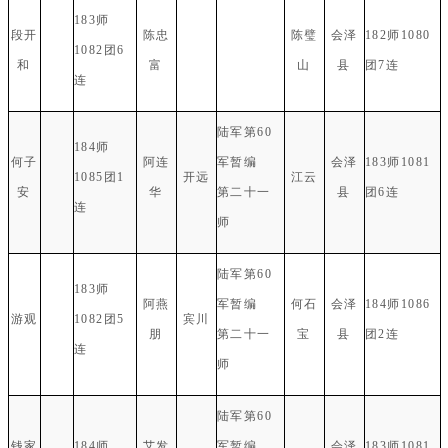
183师
段开
陈忠
陈璧
会泽
182师1080
1082团6
和
富
山
县
团7连
连
陆军第60
184师
何子
阿连
军暂编
会泽
183师1081
1085团1
开远
江云
安
华
第二十一
县
团6连
连
师
陆军第60
183师
阿燕
军暂编
何石
会泽
184师1086
游观
1082团5
宾川
朋
第二十一
宝
县
团2连
连
师
陆军第60
钱家
184师
艾发
军暂编
会泽
183师1081