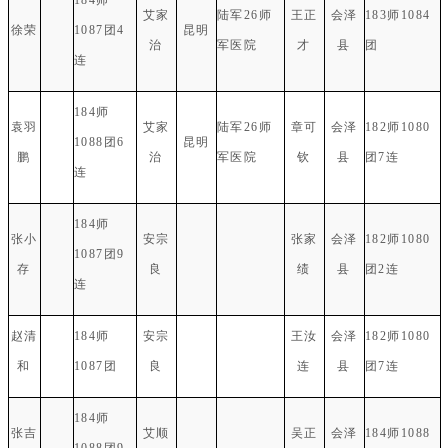
艾家
陆军26师
王正
会泽
183师1084
徐荣
1087团4
昆明
治
军医院
才
县
团
连
184师
袁羽
艾家
陆军26师
章可
会泽
182师1080
1088团6
昆明
鹏
治
军医院
钦
县
团7连
连
184师
张小
安宗
张家
会泽
182师1080
1087团9
存
良
绩
县
团2连
连
赵清
184师
安宗
王汝
会泽
182师1080
和
1087团
良
连
县
团7连
184师
张吉
艾顺
吴正
会泽
184师1088
1088团9