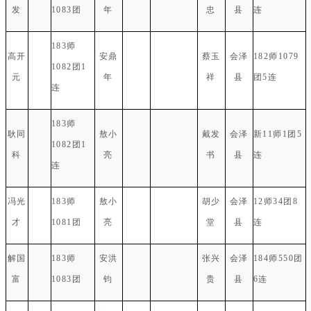
发
1083团
年
忠
县
连
183师
高开
安鼎
蔡玉
会泽
182师1079
1082团1
元
年
祥
县
团5连
连
183师
耿同
敖小
戴发
会泽
新11师1团5
1082团1
科
亮
书
县
连
连
冯光
183师
敖小
胡少
会泽
12师34团8
才
1081团
亮
堂
县
连
解国
183师
安洪
张兴
会泽
184师550团
富
1083团
钧
贵
县
6连