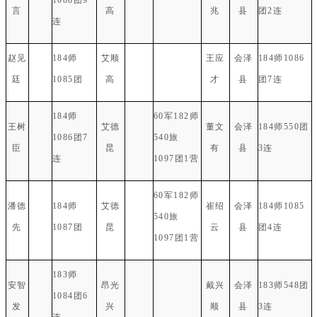
言
高
兆
县
团2连
连
赵见
184师
艾顺
王应
会泽
184师1086
廷
1085团
高
才
县
团7连
184师
60军182师
王树
艾德
董文
会泽
184师550团
1086团7
540旅
臣
昆
有
县
3连
连
1097团1营
60军182师
潘德
184师
艾德
崔绍
会泽
184师1085
540旅
先
1087团
昆
云
县
团4连
1097团1营
183师
安智
昂光
戴兴
会泽
183师548团
1084团6
发
兴
顺
县
3连
连