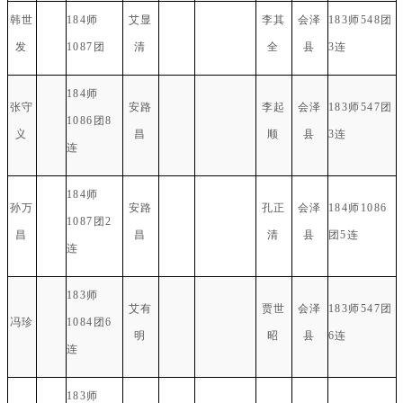
韩世
184师
艾显
李其
会泽
183师548团
发
1087团
清
全
县
3连
184师
张守
安路
李起
会泽
183师547团
1086团8
义
昌
顺
县
3连
连
184师
孙万
安路
孔正
会泽
184师1086
1087团2
昌
昌
清
县
团5连
连
183师
艾有
贾世
会泽
183师547团
冯珍
1084团6
明
昭
县
6连
连
183师