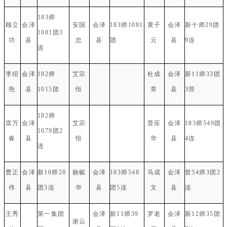
183师
顾立
会泽
安国
会泽
183师1081
黄子
会泽
新十师29团
1081团3
功
县
忠
县
团
云
县
9连
连
李绍
会泽
182师
艾宗
杜成
会泽
新11师33团
尧
县
1015团
恒
章
县
3营
182师
雷万
会泽
艾宗
普应
会泽
183师549团
1079团2
春
县
恒
华
县
4连
连
曹正
会泽
新10师28
杨毓
会泽
183师548
马成
会泽
暂54师3团2
伟
县
团3连
华
县
团5连
文
县
连
王秀
第一集团
会泽
新11师39
罗老
会泽
新12师35团
谢云