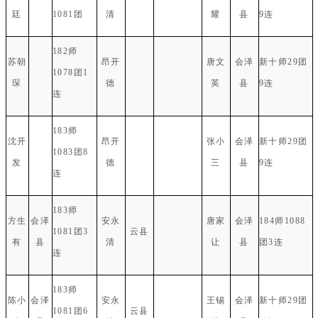
廷
1081团
清
耀
县
9连
182师
苏朝
昂开
唐文
会泽
新十师29团
1078团1
琛
德
英
县
9连
连
183师
沈开
昂开
张小
会泽
新十师29团
1083团8
发
德
三
县
9连
连
183师
方生
会泽
安永
唐家
会泽
184师1088
1081团3
云县
有
县
清
让
县
团3连
连
183师
陈小
会泽
安永
王锡
会泽
新十师29团
1081团6
云县