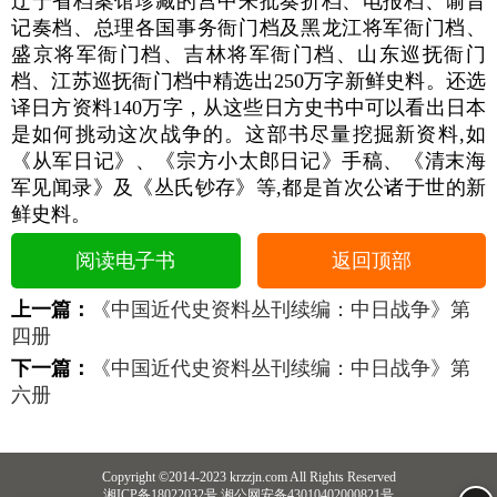
辽宁省档案馆珍藏的宫中朱批奏折档、电报档、谕旨
记奏档、总理各国事务衙门档及黑龙江将军衙门档、
盛京将军衙门档、吉林将军衙门档、山东巡抚衙门
档、江苏巡抚衙门档中精选出250万字新鲜史料。还选
译日方资料140万字，从这些日方史书中可以看出日本
是如何挑动这次战争的。这部书尽量挖掘新资料,如
《从军日记》、《宗方小太郎日记》手稿、《清末海
军见闻录》及《丛氏钞存》等,都是首次公诸于世的新
鲜史料。
阅读电子书
返回顶部
上一篇：
《中国近代史资料丛刊续编：中日战争》第
四册
下一篇：
《中国近代史资料丛刊续编：中日战争》第
六册
Copyright ©2014-2023 krzzjn.com All Rights Reserved
湘ICP备18022032号 湘公网安备43010402000821号