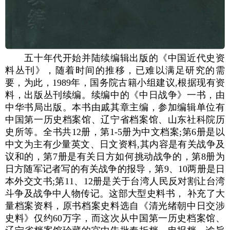
五十年代开始并陆续编辑出版的《中国近代史资
料丛刊》，随着时间的推移，已难以满足研究的需
要，为此，1989年，国务院古籍小组建议,根据现有资
料，出版丛刊续编。续编中的《中日战争》一书，由
中华书局出版。本书由戚其章主编，参加编辑单位有
中国第一历史档案馆、辽宁省档案馆、山东社科院历
史所等。全书共12册，第1-5册为中文档案;第6册是以
中文为主有少量英文、日文资料,其内容是有关战争及
议和的，第7册是有关日方如何挑动战争的，第8册为
日方随军记者写的有关战争的报导，第9、10两册是日
本外交文书;第11、12册是关于台湾人民反对割让台湾
斗争及战争中人物传记。这部大型史料书， 补充了大
量档案资料，原书档案史料选自《清光绪朝中日交涉
史料》仅约60万字，而这次从中国第一历史档案馆、