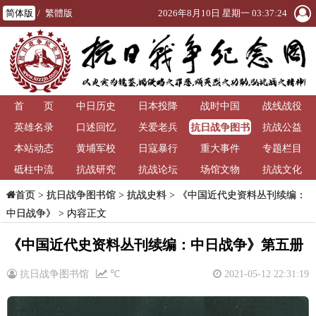
简体版
/
繁體版
2026年8月10日 星期一 03:37:24
首 页
中日历史
日本投降
战时中国
战线战役
抗日战争图书
英雄名录
口述回忆
关爱老兵
抗战公益
馆
本站动态
黄埔军校
日寇暴行
重大事件
专题栏目
砥柱中流
抗战研究
抗战论坛
场馆文物
抗战文化
>
抗日战争图书馆
>
抗战史料
>
《中国近代史资料丛刊续编：
首页
中日战争》
> 内容正文
《中国近代史资料丛刊续编：中日战争》第五册
抗日战争图书馆
℃
2021-05-12 22:31:19