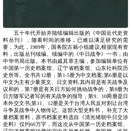
五十年代开始并陆续编辑出版的《中国近代史资
料丛刊》，随着时间的推移，已难以满足研究的需
要，为此，1989年，国务院古籍小组建议,根据现有资
料，出版丛刊续编。续编中的《中日战争》一书，由
中华书局出版。本书由戚其章主编，参加编辑单位有
中国第一历史档案馆、辽宁省档案馆、山东社科院历
史所等。全书共12册，第1-5册为中文档案;第6册是以
中文为主有少量英文、日文资料,其内容是有关战争及
议和的，第7册是有关日方如何挑动战争的，第8册为
日方随军记者写的有关战争的报导，第9、10两册是日
本外交文书;第11、12册是关于台湾人民反对割让台湾
斗争及战争中人物传记。这部大型史料书， 补充了大
量档案资料，原书档案史料选自《清光绪朝中日交涉
史料》仅约60万字，而这次从中国第一历史档案馆、