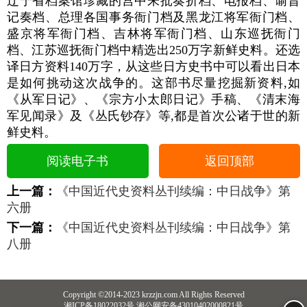
辽宁省档案馆珍藏的宫中朱批奏折档、电报档、谕旨
记奏档、总理各国事务衙门档及黑龙江将军衙门档、
盛京将军衙门档、吉林将军衙门档、山东巡抚衙门
档、江苏巡抚衙门档中精选出250万字新鲜史料。还选
译日方资料140万字，从这些日方史书中可以看出日本
是如何挑动这次战争的。这部书尽量挖掘新资料,如
《从军日记》、《宗方小太郎日记》手稿、《清末海
军见闻录》及《丛氏钞存》等,都是首次公诸于世的新
鲜史料。
阅读电子书
返回顶部
上一篇：
《中国近代史资料丛刊续编：中日战争》第
六册
下一篇：
《中国近代史资料丛刊续编：中日战争》第
八册
Copyright ©2014-2023 krzzjn.com All Rights Reserved
湘ICP备18022032号 湘公网安备43010402000821号