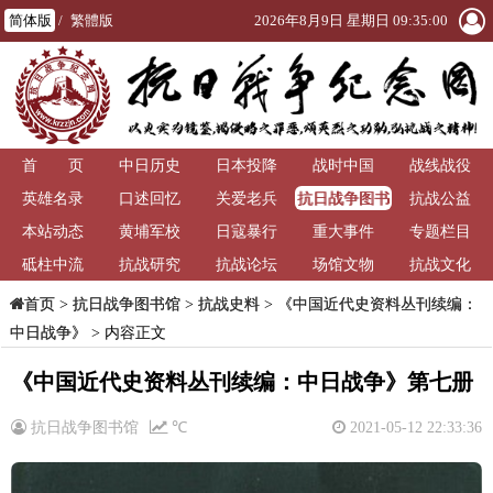
简体版
/
繁體版
2026年8月9日 星期日 09:35:01
首 页
中日历史
日本投降
战时中国
战线战役
抗日战争图书
英雄名录
口述回忆
关爱老兵
抗战公益
馆
本站动态
黄埔军校
日寇暴行
重大事件
专题栏目
砥柱中流
抗战研究
抗战论坛
场馆文物
抗战文化
>
抗日战争图书馆
>
抗战史料
>
《中国近代史资料丛刊续编：
首页
中日战争》
> 内容正文
《中国近代史资料丛刊续编：中日战争》第七册
抗日战争图书馆
℃
2021-05-12 22:33:36