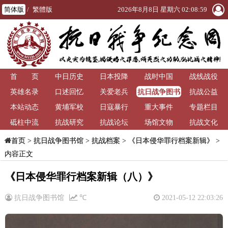
简体版
/
繁體版
2026年8月8日 星期六 02:08:59
首 页
中日历史
日本投降
战时中国
战线战役
抗日战争图书
英雄名录
口述回忆
关爱老兵
抗战公益
馆
本站动态
黄埔军校
日寇暴行
重大事件
专题栏目
砥柱中流
抗战研究
抗战论坛
场馆文物
抗战文化
>
抗日战争图书馆
>
抗战档案
>
《日本侵华罪行档案新辑》
>
首页
内容正文
《日本侵华罪行档案新辑（八）》
抗日战争图书馆
℃
2021-05-12 22:03:26