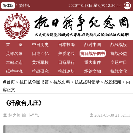
简体版
/
繁體版
2026年8月8日 星期六 12:30:44
首 页
中日历史
日本投降
战时中国
战线战役
抗日战争图书
英雄名录
口述回忆
关爱老兵
抗战公益
馆
本站动态
黄埔军校
日寇暴行
重大事件
专题栏目
砥柱中流
抗战研究
抗战论坛
场馆文物
抗战文化
>
抗日战争图书馆
>
抗战史料
>
抗战战时记录
>
战役记闻
> 内
首页
容正文
《歼敌台儿庄》
林之焕 编
℃
2021-05-30 21:32:11