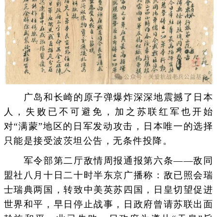
广岛和长崎的原子弹爆炸深深地震撼了日本
人，失败已不可避免，加之苏联红军也开始
对“满蒙”地区的日军发动攻击，日本唯一的选择
只能是接受波茨坦公告，无条件投降。
军令部第二厅敌情周报通报第六条——敌同
盟社八月十日二十时半东京广播称：敌已照会瑞
士瑞典两国，转致中美英苏四国，日皇切望促进
世界和平，早日停止战事，日政府曾请苏联出面