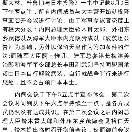
斯大林、杜鲁门与日本投降》一书中记载8月9日
下午两点半，所有内阁成员与大本营开始就投降
事宜召开会议进行讨论。由于军事参议官态度上
有较大分歧：内阁总理大臣铃木贯太郎、外相东
乡茂德以及海军大臣米内光政赞成以《波茨坦公
告》为基础，另外以保留天皇作为附加条件的作
法;而陆军大臣阿南惟几、陆军总参谋长梅津美
治郎和海军军令部总长丰田副武则坚持同盟国承
诺由日本自行解除武装、自行就战争罪行来进行
惩处，且不会占领日本本土。
内阁会议于下午5五点半宣布休会。第二次
会议时间则从下午六点半持续至十点，是各方成
员仍然没有达成共识。在第二次会议之后内阁总
理大臣铃木贯太郎和外相东乡茂德会见裕仁天
皇，铃木提出临时召开御前会议，然而御前会议