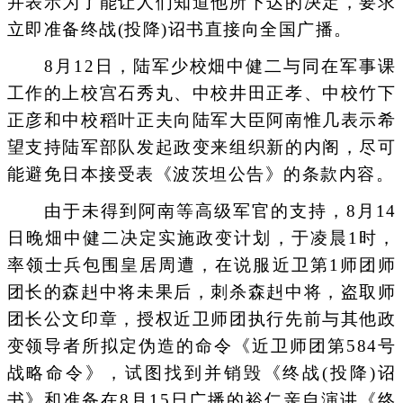
并表示为了能让人们知道他所下达的决定，要求
立即准备终战(投降)诏书直接向全国广播。
8月12日，陆军少校畑中健二与同在军事课
工作的上校宫石秀丸、中校井田正孝、中校竹下
正彦和中校稻叶正夫向陆军大臣阿南惟几表示希
望支持陆军部队发起政变来组织新的内阁，尽可
能避免日本接受表《波茨坦公告》的条款内容。
由于未得到阿南等高级军官的支持，8月14
日晚畑中健二决定实施政变计划，于凌晨1时，
率领士兵包围皇居周遭，在说服近卫第1师团师
团长的森赳中将未果后，刺杀森赳中将，盗取师
团长公文印章，授权近卫师团执行先前与其他政
变领导者所拟定伪造的命令《近卫师团第584号
战略命令》，试图找到并销毁《终战(投降)诏
书》和准备在8月15日广播的裕仁亲自演讲《终