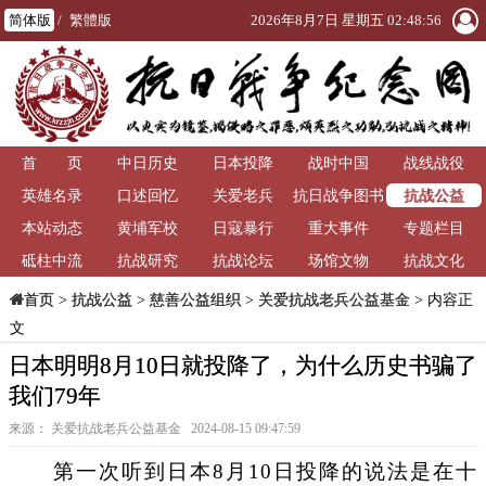
简体版
/
繁體版
2026年8月7日 星期五 02:48:57
首 页
中日历史
日本投降
战时中国
战线战役
抗战公益
英雄名录
口述回忆
关爱老兵
抗日战争图书
本站动态
黄埔军校
日寇暴行
重大事件
馆
专题栏目
砥柱中流
抗战研究
抗战论坛
场馆文物
抗战文化
>
抗战公益
>
慈善公益组织
>
关爱抗战老兵公益基金
> 内容正
首页
文
日本明明8月10日就投降了，为什么历史书骗了
我们79年
来源： 关爱抗战老兵公益基金 2024-08-15 09:47:59
第一次听到日本8月10日投降的说法是在十