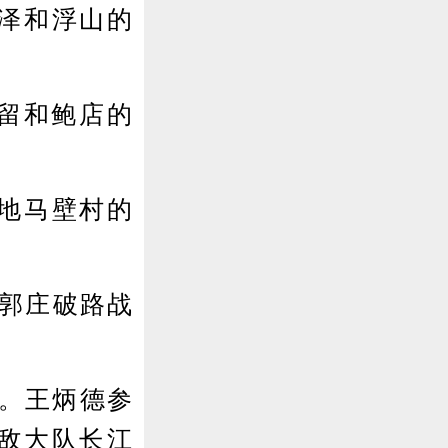
安泽和浮山的
留和鲍店的
要地马壁村的
带郭庄破路战
。王炳德参
敌大队长江