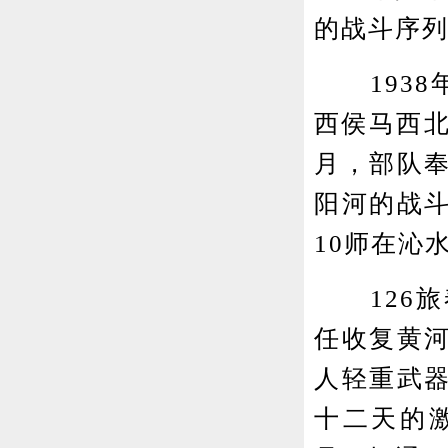
的战斗序
1938
西侯马西北
月，部队
阳河的战
10师在沁
126旅
任收复黄
人轻重武
十二天的