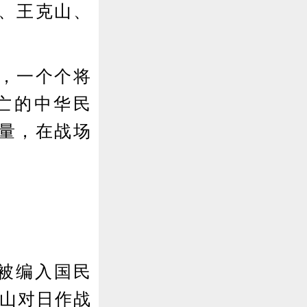
、王克山、
，一个个将
亡的中华民
量，在战场
年被编入国民
条山对日作战