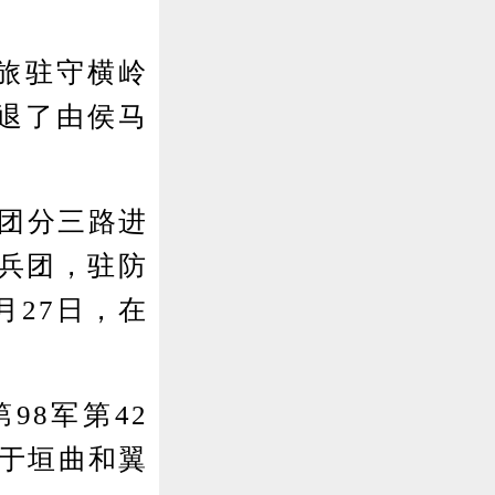
6旅驻守横岭
击退了由侯马
师团分三路进
兵团，驻防
月27日，在
98军第42
防于垣曲和翼