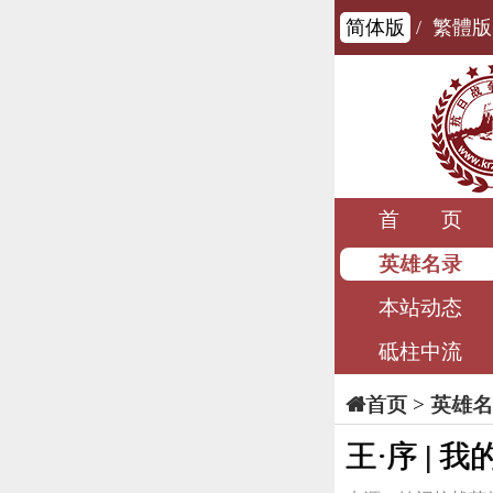
简体版
/
繁體版
首 页
英雄名录
本站动态
砥柱中流
>
英雄名
首页
王·序 |