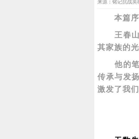
来源：铭记抗战英雄 202
本篇序由
王春山先
其家族的
他的笔下
传承与发
激发了我