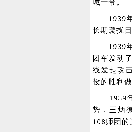
城一带。
1939年
长期袭扰
1939年
团军发动了
线发起攻
役的胜利
1939
势，王炳
108师团