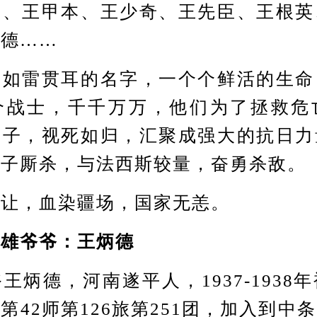
山、王甲本、王少奇、王先臣、王根英
炳德……
雷贯耳的名字，一个个鲜活的生命
个战士，千千万万，他们为了拯救危
别子，视死如归，汇聚成强大的抗日力
鬼子厮杀，与法西斯较量，奋勇杀敌。
，血染疆场，国家无恙。
雄爷爷：王炳德
德，河南遂平人，1937-1938
第42师第126旅第251团，加入到中