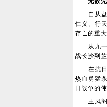
无数先烈
自从盘古
仁义、行
存亡的重
从九一八
战长沙到芷江受
在抗日战
热血勇猛
日战争的
王凤阁、