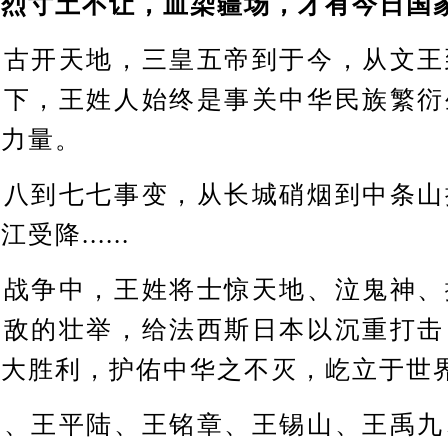
寸土不让，血染疆场，才有今日国
开天地，三皇五帝到于今，从文王
天下，王姓人始终是事关中华民族繁衍
大力量。
到七七事变，从长城硝烟到中条山
降......
争中，王姓将士惊天地、泣鬼神、
杀敌的壮举，给法西斯日本以沉重打击
伟大胜利，护佑中华之不灭，屹立于世
王平陆、王铭章、王锡山、王禹九