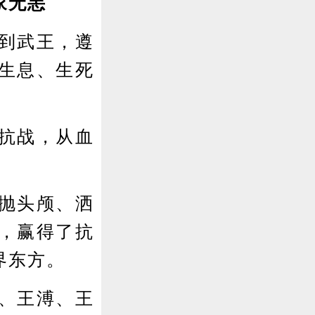
家无恙
到武王，遵
生息、生死
抗战，从血
抛头颅、洒
，赢得了抗
界东方。
、王溥、王