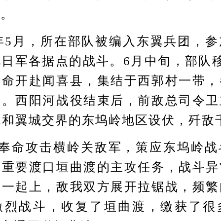
列。
年5月，所在部队被编入东翼兵团，参
日军各据点的战斗。6月中旬，部队
奉命开赴闻喜县，集结于西郭村一带，
斗。西阳河战役结束后，前敌总司令卫
水和翼城交界的东坞岭地区设伏，歼敌
奉命攻击横岭关敌军，策应东坞岭战
河重要渡口垣曲渡的主攻任务，战斗异
器一起上，敌我双方展开拉锯战，频繁
激烈战斗，收复了垣曲渡，缴获了很