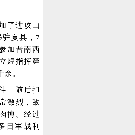
加了进攻山
移驻夏县，7
参加晋南西
立煌指挥第
千余。
斗。随后担
常激烈，敌
肉搏。经过
多日军战利