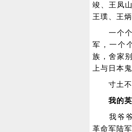
竣、王凤
王璞、王
一个个如
军，一个
族，舍家
上与日本
寸土不让
我的英
我爷爷王炳
革命军陆军