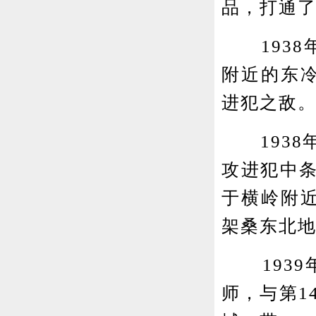
品，打通
1938年
附近的东冷
进犯之敌
1938年
攻进犯中
于横岭附近
架桑东北
1939年
师，与第1