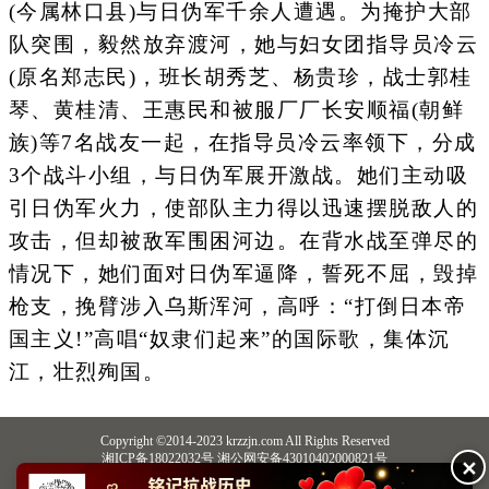
(今属林口县)与日伪军千余人遭遇。为掩护大部
队突围，毅然放弃渡河，她与妇女团指导员冷云
(原名郑志民)，班长胡秀芝、杨贵珍，战士郭桂
琴、黄桂清、王惠民和被服厂厂长安顺福(朝鲜
族)等7名战友一起，在指导员冷云率领下，分成
3个战斗小组，与日伪军展开激战。她们主动吸
引日伪军火力，使部队主力得以迅速摆脱敌人的
攻击，但却被敌军围困河边。在背水战至弹尽的
情况下，她们面对日伪军逼降，誓死不屈，毁掉
枪支，挽臂涉入乌斯浑河，高呼：“打倒日本帝
国主义!”高唱“奴隶们起来”的国际歌，集体沉
江，壮烈殉国。
Copyright ©2014-2023 krzzjn.com All Rights Reserved
湘ICP备18022032号 湘公网安备43010402000821号
✕
中央网信办违法和不良信息举报中心
长沙市互联网违法和不良信息举报中心