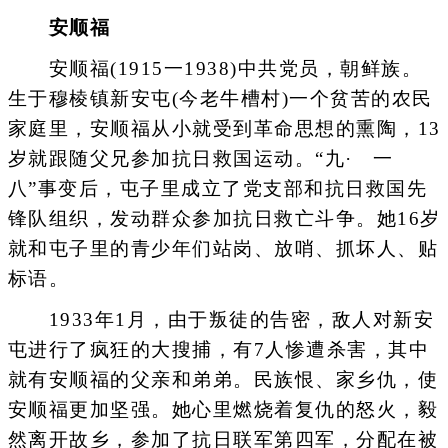
安顺福
安顺福(1915一1938)中共党员，朝鲜族。
生于穆棱镇新安屯(今老牛槽村)一个贫苦的农民
家庭里，安顺福从小就受到革命思想的熏陶，13
岁就跟随父兄参加抗日救国运动。“九· 一
八”事变后，屯子里成立了党支部和抗日救国先
锋队组织，发动群众参加抗日救亡斗争。她16岁
就和屯子里的青少年们站岗、放哨、抓坏人、贴
标语。
1933年1月，由于叛徒的告密，敌人对新安
屯进行了疯狂的大搜捕，有7人惨遭杀害，其中
就有安顺福的父亲和弟弟。民族恨、家乡仇，使
安顺福更加坚强。她心里燃烧着复仇的怒火，毅
然离开故乡，参加了抗日联军第四军，分配在被