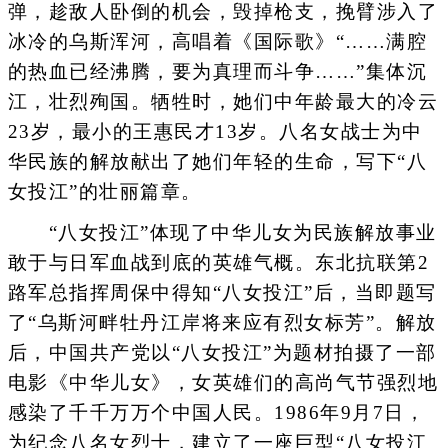
弹，趁敌人卧倒的机会，毁掉枪支，挽臂涉入了
冰冷的乌斯浑河，高唱着《国际歌》“……满腔
的热血已经沸腾，要为真理而斗争……”集体沉
江，壮烈殉国。牺牲时，她们中年龄最大的冷云
23岁，最小的王惠民才13岁。八名女战士为中
华民族的解放献出了她们年轻的生命，写下“八
女投江”的壮丽篇章。
“八女投江”体现了中华儿女为民族解放事业
敢于与日军血战到底的英雄气概。东北抗联第2
路军总指挥周保中得知“八女投江”后，当即题写
了“乌斯河畔牡丹江岸将来应有烈女标芳”。解放
后，中国共产党以“八女投江”为题材拍摄了一部
电影《中华儿女》，女英雄们的高尚气节强烈地
感染了千千万万个中国人民。1986年9月7日，
为纪念八名女烈士，建立了一座巨型“八女投江