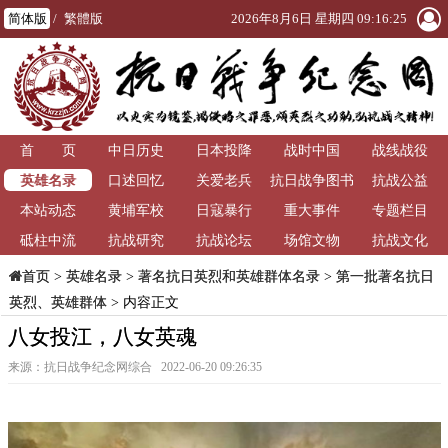
简体版
/
繁體版
2026年8月6日 星期四 09:16:26
首 页
中日历史
日本投降
战时中国
战线战役
英雄名录
口述回忆
关爱老兵
抗日战争图书
抗战公益
本站动态
黄埔军校
日寇暴行
重大事件
馆
专题栏目
砥柱中流
抗战研究
抗战论坛
场馆文物
抗战文化
>
英雄名录
>
著名抗日英烈和英雄群体名录
>
第一批著名抗日
首页
英烈、英雄群体
> 内容正文
八女投江，八女英魂
来源：抗日战争纪念网综合 2022-06-20 09:26:35