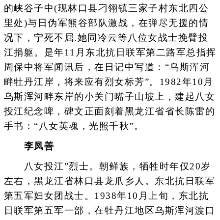
的峡谷子中(现林口县刁翎镇三家子村东北四公
里处)与日伪军熊谷部队激战，在弹尽无援的情
况下，宁死不屈.她同冷云等八位女战士挽臂投
江捐躯。是年11月东北抗日联军第二路军总指挥
周保中将军闻讯后，在日记中写道：“乌斯浑河
畔牡丹江岸，将来应有烈女标芳”。1982年10月
乌斯浑河畔东岸的小关门嘴子山坡上，建起八女
投江纪念啤，碑文正面刻着黑龙江省省长陈雷的
手书：“八女英魂，光照千秋”。
李凤善
八女投江”烈士。朝鲜族，牺牲时年仅20岁
左右，黑龙江省林口县龙爪乡人。东北抗日联军
第五军妇女团战士。1938年10月上旬，东北抗
日联军第五军一部，在牡丹江地区乌斯浑河渡口