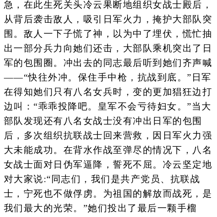
急，在此生死关头冷云果断地组织女战士殿后，
从背后袭击敌人，吸引日军火力，掩护大部队突
围。敌人一下子慌了神，以为中了埋伏，慌忙抽
出一部分兵力向她们还击，大部队乘机突出了日
军的包围圈。冲出去的同志最后听到她们齐声喊
――“快往外冲。保住手中枪，抗战到底。”日军
在得知她们只有八名女兵时，变的更加猖狂边打
边叫：“乖乖投降吧。皇军不会亏待妇女。”当大
部队发现还有八名女战士没有冲出日军的包围
后，多次组织抗联战士回来营救，因日军火力强
大未能成功。在背水作战至弹尽的情况下，八名
女战士面对日伪军逼降，誓死不屈。冷云坚定地
对大家说:“同志们，我们是共产党员、抗联战
士，宁死也不做俘虏。为祖国的解放而战死，是
我们最大的光荣。”她们投出了最后一颗手榴