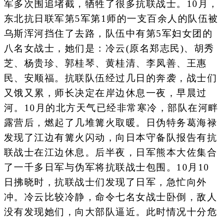
军多次围追堵截，牺牲了很多抗联战士。10月，
东北抗日联军第5军第1师的一支百余人的队伍被
乌斯浑河挡住了去路，队伍中有第5军妇女团的
八名女战士，她们是：冷云(原名郑志民)、胡秀
芝、杨贵珍、郭桂琴、黄桂清、李凤善、王惠
民、安顺福。抗联队伍经过几日的奔袭，战士们
又饿又累，师长决定在岸边休息一夜，早晨过
河。10月的北方天气已经非常寒冷，部队在河畔
露营后，燃起了几堆篝火取暖。日伪特务葛海禄
发现了江边有篝火闪动，向日本守备队报告有抗
联战士在江边休息。后半夜，日军熊本大佐集合
了一千多日军与伪军将抗联战士包围。10月10
日拂晓时，抗联战士们发现了日军，急忙向外
冲。冷云比较冷静，命令七名女战士卧倒，敌人
没有发现她们，向大部队逼近。此时情况十分危