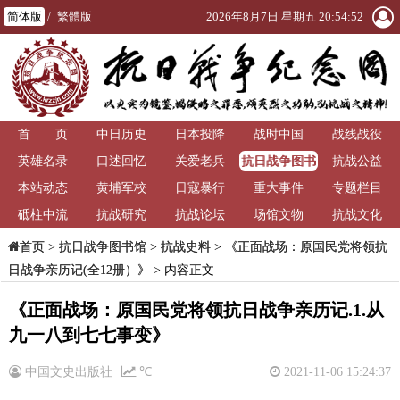
简体版
/
繁體版
2026年8月7日 星期五 20:54:52
首 页
中日历史
日本投降
战时中国
战线战役
抗日战争图书
英雄名录
口述回忆
关爱老兵
抗战公益
馆
本站动态
黄埔军校
日寇暴行
重大事件
专题栏目
砥柱中流
抗战研究
抗战论坛
场馆文物
抗战文化
>
抗日战争图书馆
>
抗战史料
>
《正面战场：原国民党将领抗
首页
日战争亲历记(全12册）》
> 内容正文
《正面战场：原国民党将领抗日战争亲历记.1.从
九一八到七七事变》
中国文史出版社
℃
2021-11-06 15:24:37