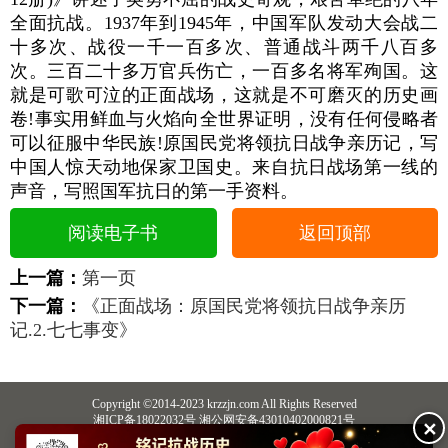
全面抗战。1937年到1945年，中国军队发动大会战二
十多次、战役一千一百多次、普通战斗两千八百多
次。三百二十多万官兵伤亡，一百多名将军殉国。这
就是可歌可泣的正面战场，这就是不可磨灭的历史画
卷!事实用鲜血与火焰向全世界证明，没有任何侵略者
可以征服中华民族!原国民党将领抗日战争亲历记，写
中国人惊天动地保家卫国史。来自抗日战场第一线的
声音，写照国军抗日的第一手资料。
阅读电子书
返回顶部
上一篇：
第一页
下一篇：
《正面战场：原国民党将领抗日战争亲历
记.2.七七事变》
Copyright ©2014-2023 krzzjn.com All Rights Reserved
湘ICP备18022032号 湘公网安备43010402000821号
✕
中央网信办违法和不良信息举报中心
长沙市互联网违法和不良信息举报中心