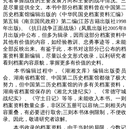
究者掌握战役的主要发展方向和主要的战斗情况。三
是尽量提供全文。本书中部分档案资料曾在中国第二
历史档案馆编辑出版的《中华民国史档案资料汇编》
第五辑《南京国民政府》第二编(江苏古籍出版社1998
年出版)、《抗日战争正面战场》(凤凰出版社2005年8
月出版)中公布，但多为辑录，因而这部分档案资料中
其他有价值的内容，如经验教训、忠勇事迹等，未能
全部反映出来。有鉴于此，本书对这部分已公布的档
案资料重新编辑，尽量以全文形式收录，以利研究者
看到档案内容原貌，掌握更多有价值的史料。
本书编辑过程中，《湖湘文库》编辑出版委员
会、湖南省档案馆、中国第二历史档案馆都做了极大
努力，但中国第二历史档案馆的许多有关档案资料，
湖南省档案馆保存的《湘北大捷纪实》、《常德守城
战纪实》、《守土日记》等等，未能收入本书。一则
档案资料数量众多，非区区五册可以容纳;二则相关内
容重叠，有必要进行取舍;三则本书体例限制，不便收
录。因此，敬请研究者谅解。
本书收录的档案资料，由于当时的局限，少数记