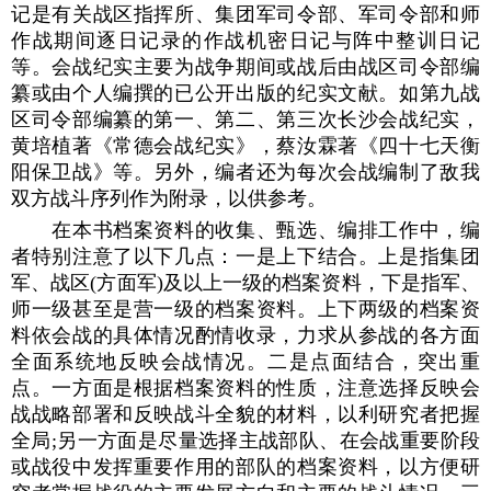
记是有关战区指挥所、集团军司令部、军司令部和师
作战期间逐日记录的作战机密日记与阵中整训日记
等。会战纪实主要为战争期间或战后由战区司令部编
纂或由个人编撰的已公开出版的纪实文献。如第九战
区司令部编纂的第一、第二、第三次长沙会战纪实，
黄培植著《常德会战纪实》，蔡汝霖著《四十七天衡
阳保卫战》等。另外，编者还为每次会战编制了敌我
双方战斗序列作为附录，以供参考。
在本书档案资料的收集、甄选、编排工作中，编
者特别注意了以下几点：一是上下结合。上是指集团
军、战区(方面军)及以上一级的档案资料，下是指军、
师一级甚至是营一级的档案资料。上下两级的档案资
料依会战的具体情况酌情收录，力求从参战的各方面
全面系统地反映会战情况。二是点面结合，突出重
点。一方面是根据档案资料的性质，注意选择反映会
战战略部署和反映战斗全貌的材料，以利研究者把握
全局;另一方面是尽量选择主战部队、在会战重要阶段
或战役中发挥重要作用的部队的档案资料，以方便研