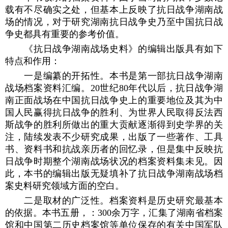
载有不尽确实之处，但基本上反映了抗日战争湖南战
场的情况，对于研究湖南抗日战争史乃至中国抗日战
争史都具有重要的参考价值。
《抗日战争湖南战场史料》的编辑出版具有如下
特点和作用：
一是编纂的开拓性。本书是第一部抗日战争湖南
战场档案资料汇编。20世纪80年代以后，抗日战争湖
南正面战场在中国抗日战争史上的重要地位及其为中
国人民赢得抗日战争的胜利、为世界人民取得反法西
斯战争的胜利所做出的重大贡献逐渐得到史学界的关
注，陆续发表不少研究成果，出版了一些著作、工具
书、资料书和抗战亲历者的回忆录，但是集中反映抗
日战争时期整个湖南战场状况的档案资料集未见。因
此，本书的编辑出版无疑填补了抗日战争湖南战场档
案史料研究领域方面的空白。
二是取材的广泛性。档案资料是历史研究最基本
的依据。本书五册，：300余万字，汇集了湖南省档案
馆和中国第二历史档案馆等单位保存的有关中国军队