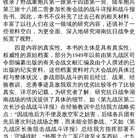
收录了野战重炮兵第一旅第十四团第一营、陆军炮兵
第三旅十八团二营参加长衡会战的战斗详报和战斗报
告书。因此，本书不仅补充了过去已有的相关材料，
丰富了以往人们在这一领域的研究内容，还填补了一
些资料空白，为更全面、深入地研究湖南抗日战争史
拓宽了视野。
四是内容的真实性。本书的主体是具有真实性、
权威性的原始档案，部分为1949年以前由第九战区司
令部编纂出版的有关会战文献汇编及由个人撰述的已
出版的纪实资料。这些档案资料对六大会战的具体过
程与整体状况，参战部队战斗的前后经过、战果、经
验教训、忠勇事迹及敌我双方的优劣比较等作了比较
真实、详尽的记载，为研究者了解、研究抗日战争湖
南战场的情况提供了具体的细节。如《第九战区第二
次长沙会战战斗详报》在经验教训中总结我方战略劣
点：“因战地后方不便及敌空军之妨害，后续各兵团有
先后逐次到达战场之弊，而未能全部参战。”又如《第
九战区长衡阻击战战斗详报》总结我方指挥部署不
当：守城战时，“外围之六二军已攻至火车西站，七九