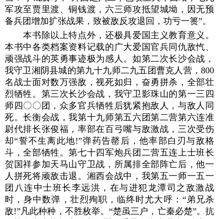
军攻至贾里渡、铜钱渡，六三师攻抵望城坳，因无预
备兵团增加扩张战果，致被敌反攻退回，功亏一篑”。
本书除以上特点外，还极具爱国主义教育意义。
本书中各类档案资料记载的广大爱国官兵同仇敌忾、
顽强战斗的英勇事迹极为感人。如第二次长沙会战，
我守卫湘阴县城的第九十九师二九五团曹克人营，800
名战士面对数万强敌，视死如归，奋勇拼杀，全部壮
烈牺牲。第三次长沙会战，我守卫影珠山的第一三四
师四〇〇团，众多官兵牺牲后犹紧抱敌人，与敌人同
死。长衡会战，我第十九师第五六团第二营第六连准
尉代排长张俊福，率部在百弓嘴与敌激战，三次受伤
却“誓不生离此地!”弹药告罄后，他率部白刃与敌格
斗，全部牺牲。第七十四军炮兵团二营五连上士班长
贺国祥参加天马山守卫战，所属排全部阵亡后，他一
人拼死将顽敌击退。湘西会战中，我第五一师一五一
团八连中士班长李远洪，在与进犯龙潭司之敌激战
时，身中数弹，壮烈殉职，临终时尤大呼：“弟兄杀
敌!”凡此种种，不胜枚举。“楚虽三户，亡秦必楚”。抗