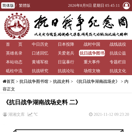
简体版
/
繁體版
2026年8月9日 星期日 05:45:11
首 页
中日历史
日本投降
战时中国
战线战役
抗日战争图书
英雄名录
口述回忆
关爱老兵
抗战公益
馆
本站动态
黄埔军校
日寇暴行
重大事件
专题栏目
砥柱中流
抗战研究
抗战论坛
场馆文物
抗战文化
>
抗日战争图书馆
>
抗战史料
>
《抗日战争湖南战场史》
> 内
首页
容正文
《抗日战争湖南战场史料 二》
湖湘文库
℃
2021-11-12 09:23:20