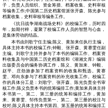
子，负责人员组织、资金筹措、档案收集、史料审核
等编务工作;中国第二历史档案馆派张开森、陈光参与
档案收集，史料审核等编务工作。
《抗日战争湖南战场史料》的校编工作，历时四
年，如期付梓，凝聚了校编工作人员的智慧与心血，
是集体劳动的结晶。
本书由刘歌宁任主编;陈义、黄加来任执行主编，
具体主持本书的校编工作;钟毅、张开森、黄赛雯任副
主编。刘歌宁主持并参与了本书的编辑工作、档案资
料收集及与中国第二历史档案馆和《湖湘文库》编辑
出版委员会的编务协调工作，陈义、黄加来、钟毅、
赵平、庄劲旅参加了档案资料的收集和甄选。黄赛
雯、邓向东参与了档案资料的补充收集工作。校编工
作的具体分工是：刘歌宁、张开森、陈光负责全书审
核工作;陈义负责本书的统筹编排工作;黄加来具体主持
本书第一、第二、第三册的统筹和编排工作，黄加
来、黄赛雯、邹伟负责第一、第二、第三册的校注与
校对;陈义具体主持本书第四、第五册的统筹和编排工