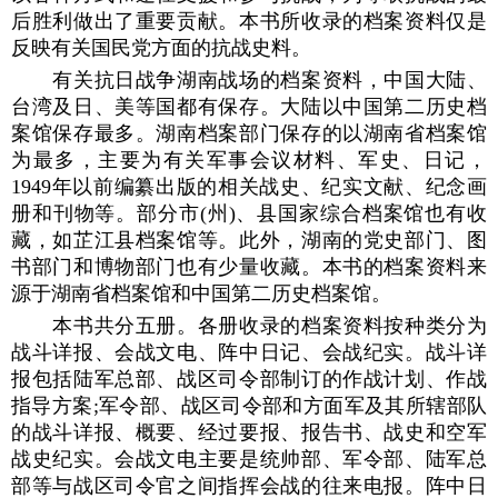
后胜利做出了重要贡献。本书所收录的档案资料仅是
反映有关国民党方面的抗战史料。
有关抗日战争湖南战场的档案资料，中国大陆、
台湾及日、美等国都有保存。大陆以中国第二历史档
案馆保存最多。湖南档案部门保存的以湖南省档案馆
为最多，主要为有关军事会议材料、军史、日记，
1949年以前编纂出版的相关战史、纪实文献、纪念画
册和刊物等。部分市(州)、县国家综合档案馆也有收
藏，如芷江县档案馆等。此外，湖南的党史部门、图
书部门和博物部门也有少量收藏。本书的档案资料来
源于湖南省档案馆和中国第二历史档案馆。
本书共分五册。各册收录的档案资料按种类分为
战斗详报、会战文电、阵中日记、会战纪实。战斗详
报包括陆军总部、战区司令部制订的作战计划、作战
指导方案;军令部、战区司令部和方面军及其所辖部队
的战斗详报、概要、经过要报、报告书、战史和空军
战史纪实。会战文电主要是统帅部、军令部、陆军总
部等与战区司令官之间指挥会战的往来电报。阵中日