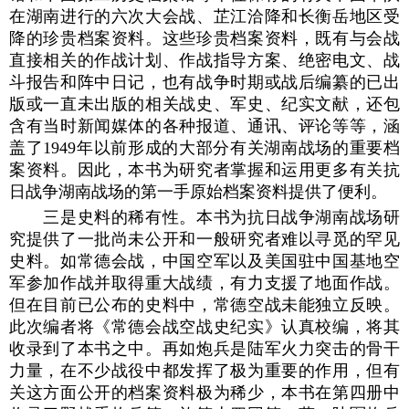
在湖南进行的六次大会战、芷江洽降和长衡岳地区受
降的珍贵档案资料。这些珍贵档案资料，既有与会战
直接相关的作战计划、作战指导方案、绝密电文、战
斗报告和阵中日记，也有战争时期或战后编纂的已出
版或一直未出版的相关战史、军史、纪实文献，还包
含有当时新闻媒体的各种报道、通讯、评论等等，涵
盖了1949年以前形成的大部分有关湖南战场的重要档
案资料。因此，本书为研究者掌握和运用更多有关抗
日战争湖南战场的第一手原始档案资料提供了便利。
三是史料的稀有性。本书为抗日战争湖南战场研
究提供了一批尚未公开和一般研究者难以寻觅的罕见
史料。如常德会战，中国空军以及美国驻中国基地空
军参加作战并取得重大战绩，有力支援了地面作战。
但在目前已公布的史料中，常德空战未能独立反映。
此次编者将《常德会战空战史纪实》认真校编，将其
收录到了本书之中。再如炮兵是陆军火力突击的骨干
力量，在不少战役中都发挥了极为重要的作用，但有
关这方面公开的档案资料极为稀少，本书在第四册中