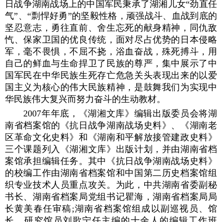
日战争湖南战场上的中国军民秉承了湖湘儿女“劲直任
气”、“剽悍好勇”的坚毅性格，顽强战斗、血战到底的
坚忍意志，勇往直前、舍生忘死的献身精神，同仇敌
忾、保家卫国的优良传统，面对尽占优势的日本侵略
军，毫不畏惧，不屈不挠，浴血奋战，殊死搏斗，用
自己的鲜血与生命捍卫了民族的尊严，集中展示了中
国军民在中华民族生死存亡危急关头表现出来的以爱
国主义为核心的伟大民族精神，是鼓舞我们为实现中
华民族伟大复兴而努力奋斗的生动教材。
2007年年底，《湖湘文库》编辑出版委员会将湖
南省档案馆的《抗日战争湖南战场史料》、《湖南老
区革命文化史料》和《湖南和平解放接管建政史料》
三个课题列入《湖湘文库》出版计划，并由湖南省档
案馆承担编辑任务。其中《抗日战争湖南战场史料》
的校编工作由湖南省档案馆和中国第二历史档案馆组
织专业技术人员重点攻关。为此，中共湖南省委副秘
书长、湖南省档案局党组书记瞿海，湖南省档案局局
长黄美春任审稿;湖南省档案馆组成以副巡视员、馆
长、研究馆员刘歌宁任主编的十余人的编辑工作班