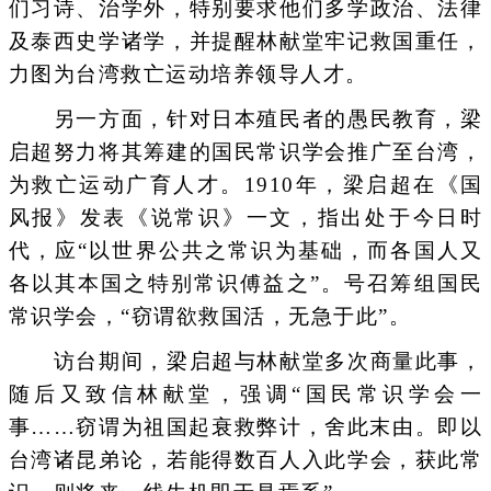
们习诗、治学外，特别要求他们多学政治、法律
及泰西史学诸学，并提醒林献堂牢记救国重任，
力图为台湾救亡运动培养领导人才。
另一方面，针对日本殖民者的愚民教育，梁
启超努力将其筹建的国民常识学会推广至台湾，
为救亡运动广育人才。1910年，梁启超在《国
风报》发表《说常识》一文，指出处于今日时
代，应“以世界公共之常识为基础，而各国人又
各以其本国之特别常识傅益之”。号召筹组国民
常识学会，“窃谓欲救国活，无急于此”。
访台期间，梁启超与林献堂多次商量此事，
随后又致信林献堂，强调“国民常识学会一
事……窃谓为祖国起衰救弊计，舍此末由。即以
台湾诸昆弟论，若能得数百人入此学会，获此常