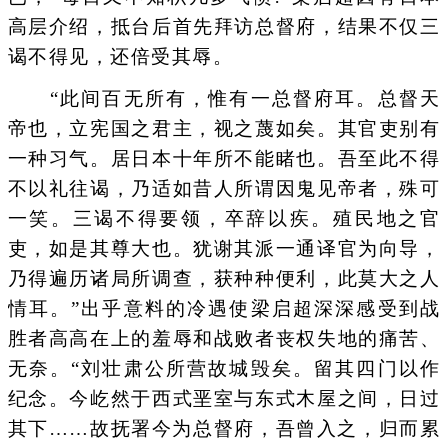
高层介绍，抵台后首先拜访总督府，结果不仅三
谒不得见，还倍受其辱。
“此间百无所有，惟有一总督府耳。总督天
帝也，立宪国之君主，视之蔑如矣。其官吏别有
一种习气。居日本十年所不能睹也。吾至此不得
不以礼往谒，乃适如昔人所谓因鬼见帝者，殊可
一笑。三谒不得要领，卒辞以疾。殖民地之官
吏，如是其尊大也。犹谢其派一通译官为向导，
乃得遍历诸局所调查，获种种便利，此莫大之人
情耳。”出乎意料的冷遇使梁启超深深感受到战
胜者高高在上的羞辱和战败者丧权失地的痛苦、
无奈。“刘壮肃公所营故城毁矣。留其四门以作
纪念。今屹然于西式垩室与东式木屋之间，日过
其下……故抚署今为总督府，吾曾入之，归而累