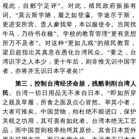
视此，自鄶宁足评”。对此，殖民政府振振有
词。“莫云斯学陋，履之如登瀛。学途尽于斯，
更进安所营。贵人豢我辈，本以服使令。岂闻扰
牛马，乃待书在楹”。学校的教育管理“更有意想
所万不及者”。对这种“更如儿戏”的殖民教育，
梁启超指出其真意在愚化台湾民众。“要之，台
湾识字之人本少，更十年后，则非惟无识中国字
者，亦将并无识日本字者矣!”
第三，控制台湾经济命脉，残酷剥削台湾人
民
。台湾一切日用品无不来自日本。“即如所穿
之屐及草履，所食之面及点心皆然。举其小者，
大者可推矣。中国货物，殆杜绝不能进口，保护
关税之功用，其可畏有如此者。台湾本绝无工艺
品，而中国货则税率殆埒其原价。其舍日本货外