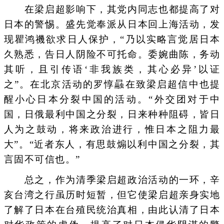
在梁启超影响下，其党内同志也都提高了对
日本的警惕。盛先觉奉派从日本回上海活动，发
现瞿鸿禨欲求日人保护，“乃以实略言觉居日本
久熟悉，告日人阴险不可托命。委婉曲陈，务动
其听，且引传语‘非我族类，其心必异’以证
之”。在北京活动的罗惇曧在致梁启超信中也提
醒小心日本分裂中国的活动。“外交团对于中
国，日俄最利中国之分裂，日来种种阻碍，皆日
人为之鼓动，将来政治进行，惟日本之阻力最
大”。“近者东人，有思鼓煽以利中国之分裂，其
言固不可信也。”
总之，作为清季梁启超政治活动的一环，辛
亥台湾之行虽历时短暂，但它使梁启超亲身实地
了解了日本在台殖民统治真相，由此认清了日本