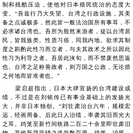
制和残酷压迫，使他对日本殖民统治的态度大
变。“吾兹行乃大失望。台湾之行政设施，其美
备之点诚极多，然此皆一般法治国所有事耳，不
必求诸台湾也。吾所为殷然来游者，徒以台湾居
民，皆我族类。性质习俗，同我内地。欲求其制
度之斟酌此性习而立者，与夫其政术之所以因此
性习为利导之者。吾居此浃旬，而不禁废然思返
也。台湾之足称善政者，则万国之公政，无论措
之何地而皆准者也。”
梁启超指出，日本大肆宣扬的台湾建设成
绩，不过是在刘铭传已有事业基础上的发扬光
大，并非日本独创。“刘壮肃治台六年，规模宏
远，经画周备。后此日人治绩，率袭其旧而光大
之耳。鸡笼至新竹间铁路二百二十余里即壮肃旧
物，其他新辟容辀之道尚数百里，鸡笼、沪尾、