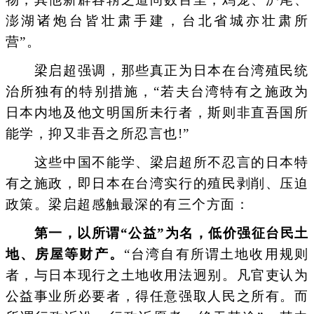
澎湖诸炮台皆壮肃手建，台北省城亦壮肃所
营”。
梁启超强调，那些真正为日本在台湾殖民统
治所独有的特别措施，“若夫台湾特有之施政为
日本内地及他文明国所未行者，斯则非直吾国所
能学，抑又非吾之所忍言也!”
这些中国不能学、梁启超所不忍言的日本特
有之施政，即日本在台湾实行的殖民剥削、压迫
政策。梁启超感触最深的有三个方面：
第一，以所谓“公益”为名，低价强征台民土
地、房屋等财产。
“台湾自有所谓土地收用规则
者，与日本现行之土地收用法迥别。凡官吏认为
公益事业所必要者，得任意强取人民之所有。而