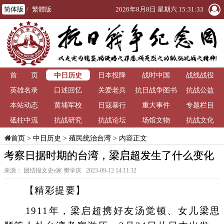
简体版
/
繁體版
2026年8月8日 星期六 15:31:34
中日历史
首 页
日本投降
战时中国
战线战役
英雄名录
口述回忆
关爱老兵
抗日战争图书
抗战公益
本站动态
黄埔军校
日寇暴行
重大事件
馆
专题栏目
砥柱中流
抗战研究
抗战论坛
场馆文物
抗战文化
>
中日历史
>
殖民统治台湾
> 内容正文
首页
考察日据时期的台湾，梁启超发生了什么变化
来源： 团结报文史e家 樊学庆 2023-09-12 14:11:32
【精彩提要】
1911年，梁启超携好友汤觉顿、女儿梁思