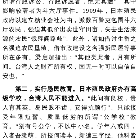
所谓行政诉讼、行政诉愿者，绝无其途”。其中
影响较著者为斗六厅事件。1909年，日本殖民
政府以建立糖业会社为由，派数百警吏包围斗六
厅农民，强迫其低价出卖世守田亩，失去生活来
源的农民“饿殍阗路歧”。此外，诸如借讨生番之
名强迫农民垦殖、借市政建设之名强拆民屋等事
所在多有。梁启超指出：“其他类此者，月有所
闻。台湾人之财产所有权，固无一时可以自信自
安也。”
第二，实行愚民教育。日本殖民政府办有高
级学校，台湾人民不能进入。
“此间有良校，贵
人育其英。岛民贱不齿，安得抗颜行”。只能接
受年限短暂、质量低劣的所谓“公学校”教
育。“别有号公学，不以中小名。学年六或四，
入者吾隶萌。所授何读本，新编三字经。他科皆