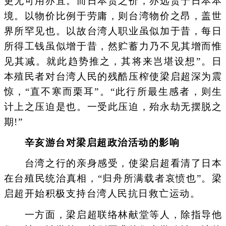
更无可用亦宜。而日本货之价，亦远贵于日本本
境。以物价比例于劳庸，则台湾物价之昂，盖世
界所罕见也。以故台湾人职业虽似加于昔，每日
所得工钱虽似增于昔，然贮蓄力乃不见其增而惟
见其减。就此趋势推之，其将来岂堪设想”。日
本殖民者对台湾人民的残酷压榨使梁启超深为震
惊，“直不寒而栗耳”。“此行所最生感者，则生
计上之压迫是也。一受此压迫，殆永劫无摆脱之
期!”
辛亥游台对梁启超政治活动的影响
台湾之行的亲身感受，使梁启超看清了日本
在台殖民统治真相，“归舟所满载者哀愤也”。梁
启超开始积极支持台湾人民抗日救亡运动。
一方面，梁启超联络林献堂等人，除指导他