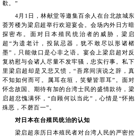
欷。”
4月1日，林献堂等邀集百余人在台北故城东
荟芳楼为梁启超举行欢迎宴会。会场内外日方暗
探密布。面对日本殖民统治者的威胁，梁启
超“为遗老计，投鼠忌器，犹不敢尽以形诸楮
墨”，只能做口是心非之语。宴会上梁启超对反
复劝慰与会诸人尽量不发牢骚，忠实行事。私下
里梁启超却是又悲又愤，“吾席间演说之辞，真
不知如何而可。属耳在垣，笑颦皆罪耳”。面对
怀念故国、期待有加的台湾士民的盛情款待，梁
启超忿愧满怀，“自顾何以当此”，心情是“怀抱
殊恶，不磬百一”。
对日本在台殖民统治的认知
梁启超亲历日本殖民者对台湾人民的严密控