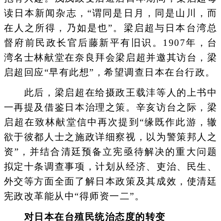
读日本新闻杂志，“谓同是日月，同是山川，而
在人之所得，乃如是也”。梁启超与日本台湾总
督府前民政长官后藤新平有旧识。1907年，台
湾名士林献堂在奈良拜会梁启超并邀其访台，梁
启超回应“早有此想”，希望调查日本在台行政。
此后，梁启超在给摄政王载沣等人的上书中
一再提及借鉴日本治理之策。辛亥访台之际，梁
启超在致林献堂信中再次提到“缘既作此游，辙
欲于彼都人士之施政详细察视，以为警策邦人之
资”，并结合清廷预备立宪亟待解决的重大问题
拟定十条调查事项，计划从经济、吏治、民生、
外交等方面全面了解日本政策及其成效，使清廷
宪政改革能从中“得师资一二”。
对日本在台殖民统治态度的转变