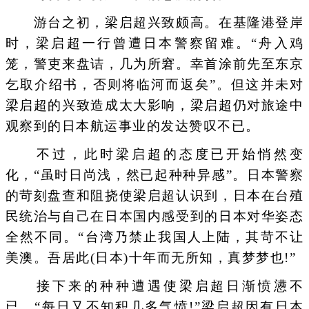
游台之初，梁启超兴致颇高。在基隆港登岸
时，梁启超一行曾遭日本警察留难。“舟入鸡
笼，警吏来盘诘，几为所窘。幸首涂前先至东京
乞取介绍书，否则将临河而返矣”。但这并未对
梁启超的兴致造成太大影响，梁启超仍对旅途中
观察到的日本航运事业的发达赞叹不已。
不过，此时梁启超的态度已开始悄然变
化，“虽时日尚浅，然已起种种异感”。日本警察
的苛刻盘查和阻挠使梁启超认识到，日本在台殖
民统治与自己在日本国内感受到的日本对华姿态
全然不同。“台湾乃禁止我国人上陆，其苛不让
美澳。吾居此(日本)十年而无所知，真梦梦也!”
接下来的种种遭遇使梁启超日渐愤懑不
已，“每日又不知积几多气愤!”梁启超因有日本