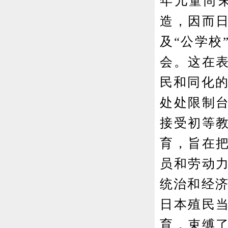
年儿童尚
造，因而
及“公学校
会。这在
民和同化的
处处限制
接受初等
育，旨在
员和劳动
统治和经济
日本殖民
育，束缚