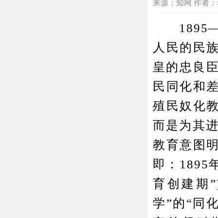
来源：知网 作者：蒋学强 
1895—
人民的民
皇的忠良臣
民同化和
殖民奴化
而是为其进
教育意图
即：189
育创建期”
学”的“同