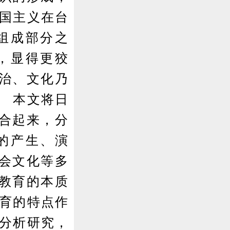
帝国主义在台
组成部分之
，显得更狡
治、文化乃
。 本文将日
合起来，分
的产生、演
会文化等多
教育的本质
教育的特点作
行分析研究，