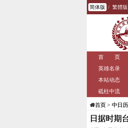
简体版
/
繁體版
首 页
英雄名录
本站动态
砥柱中流
>
中日历
首页
日据时期