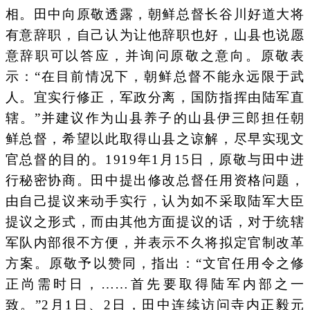
相。田中向原敬透露，朝鲜总督长谷川好道大将
有意辞职，自己认为让他辞职也好，山县也说愿
意辞职可以答应，并询问原敬之意向。原敬表
示：“在目前情况下，朝鲜总督不能永远限于武
人。宜实行修正，军政分离，国防指挥由陆军直
辖。”并建议作为山县养子的山县伊三郎担任朝
鲜总督，希望以此取得山县之谅解，尽早实现文
官总督的目的。1919年1月15日，原敬与田中进
行秘密协商。田中提出修改总督任用资格问题，
由自己提议来动手实行，认为如不采取陆军大臣
提议之形式，而由其他方面提议的话，对于统辖
军队内部很不方便，并表示不久将拟定官制改革
方案。原敬予以赞同，指出：“文官任用令之修
正尚需时日，……首先要取得陆军内部之一
致。”2月1日、2日，田中连续访问寺内正毅元