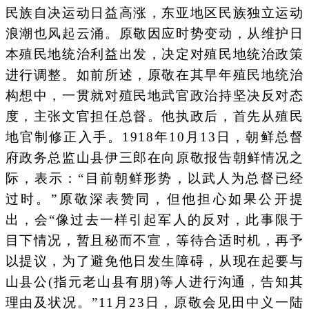
民族自决运动日益高涨，东亚地区民族独立运动
浪潮也风起云涌。原敬因应时势变动，从维护日
本殖民地统治利益出发，决定对殖民地统治政策
进行调整。如前所述，原敬在其早年殖民地统治
构想中，一贯就对殖民地武官政治持坚决反对态
度，主张文官担任总督。他执政后，首先从殖民
地官制修正入手。1918年10月13日，朝鲜总督
府政务总监山县伊三郎在向原敬报告朝鲜情况之
际，表示：“目前朝鲜形势，以武人为总督已经
过时。”原敬深表赞同，但他担心如果公开提
出，会“像过去一样引起军人的反对，此事限于
目下情况，暂且秘而不宣，等待合适时机，再予
以提议，为了避免他日发生障碍，从现在起要与
山县公(指元老山县有朋)等人进行沟通，告知其
理由及状况。”11月23日，原敬会见田中义一陆