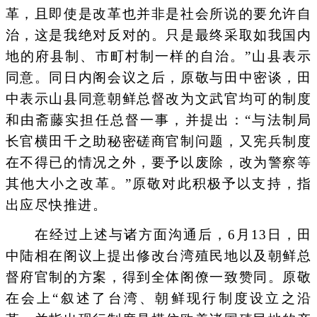
革，且即使是改革也并非是社会所说的要允许自
治，这是我绝对反对的。只是最终采取如我国内
地的府县制、市町村制一样的自治。”山县表示
同意。同日内阁会议之后，原敬与田中密谈，田
中表示山县同意朝鲜总督改为文武官均可的制度
和由斋藤实担任总督一事，并提出：“与法制局
长官横田千之助秘密磋商官制问题，又宪兵制度
在不得已的情况之外，要予以废除，改为警察等
其他大小之改革。”原敬对此积极予以支持，指
出应尽快推进。
在经过上述与诸方面沟通后，6月13日，田
中陆相在阁议上提出修改台湾殖民地以及朝鲜总
督府官制的方案，得到全体阁僚一致赞同。原敬
在会上“叙述了台湾、朝鲜现行制度设立之沿