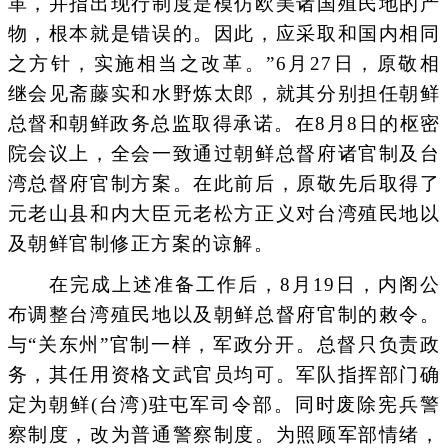
革，并指出现行制度是模仿欧美诸国殖民地的产
物，根本就是错误的。因此，应采取和国内相同
之方针，实施相当之改革。”6月27日，原敬相
继会见斋藤实和水野炼太郎，就其分别担任朝鲜
总督和朝鲜政务总监取得承诺。在8月8日的枢密
院会议上，全会一致通过朝鲜总督府诸官制及台
湾总督府官制方案。在此前后，原敬先后取得了
元老山县和内大臣元老松方正义对台湾殖民地以
及朝鲜官制修正方案的谅解。
在完成上述准备工作后，8月19日，内阁公
布调整台湾殖民地以及朝鲜总督府官制的敕令。
与“关东州”官制一样，军政分开。总督只负责政
务，其任用资格文武官员均可。军队指挥部门确
定为朝鲜(台湾)驻屯军司令部。同时废除宪兵警
察制度，改为普通警察制度。为照顾军部情绪，