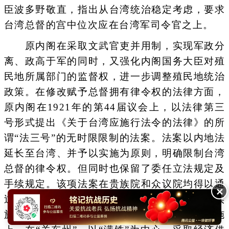
臣波多野敬直，指出从台湾统治稳定考虑，要求
台湾总督的宫中位次应在台湾军司令官之上。
原内阁在采取文武官吏并用制，实现军政分
离、政高于军的同时，又强化内阁国务大臣对殖
民地所属部门的监督权，进一步调整殖民地统治
政策。在修改赋予总督拥有律令权的法律方面，
原内阁在1921年的第44届议会上，以法律第三
号形式提出《关于台湾应施行法令的法律》的所
谓“法三号”的无时限限制的法案。法案以内地法
延长至台湾、并予以实施为原则，明确限制台湾
总督的律令权。但同时也保留了委任立法规定及
手续规定。该项法案在贵族院和众议院均得以通
✕
过，成为法律，自1922年1月1日开始正式实
施。至此，所谓“三一法”被废除。在具体措施