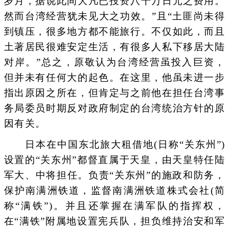
岁月，据说此间大凡已投资八千万日元之费用。
然而台湾经营犹未见大之功效。”且“土匪尚未得
到镇压，很多地方都不能旅行。不仅如此，而且
土著居民很难安定生活，有很多人私下移居大陆
对岸。”总之，原敬认为台湾经营虽投入巨资，
但并未有任何大的起色。在这里，他虽未进一步
指出原因之所在，但肯定与之前他在担任台湾事
务局委员时期反对政府制定的台湾统治方针的原
因有关。
日本在中国东北旅大租借地(日称“关东州”)
设置的“关东州”都督直属于天皇，由天皇特任陆
军大、中将担任。负责“关东州”的施政和防务，
保护南满洲铁道，监督南满洲铁道株式会社(简
称“满铁”)。并且还掌握在满军队的指挥权，
在“满铁”附属地设置宪兵队，担负维持治安和军