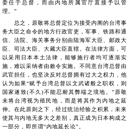
委任于总督，而由内地所属官厅直接予以管
理。”
总之，原敬将总督定位为接受内阁的台湾事
务大臣之命令的地方行政官吏，军事、铁路和通
信、法院、海关事务分别由陆海军大臣、邮政大
臣、司法大臣、大藏大臣直辖。在法律方面，可
以采用日本本土法律，能够施行者均可逐渐实
施，难以采纳者由敕令实施。不同意台湾总督由
武官担任，也坚决反对总督拥有过大之权力，他
认为如果“赋予台湾总督以文武诸般之职权，则
国家遂致(不久)不能忍耐其弊端之境地。”原敬
未将台湾视为殖民地，而是将其作为内地之延
伸。在此原则之下，经过统治经验之积累，未来
使其与内地无多大之差别，真正成为日本构成之
一部分，即所谓“内地延长论”。