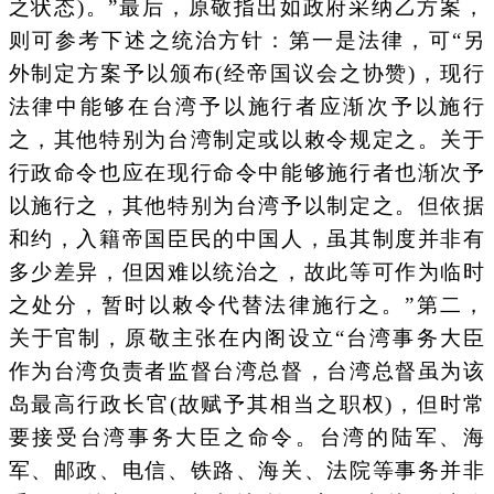
之状态)。”最后，原敬指出如政府采纳乙方案，
则可参考下述之统治方针：第一是法律，可“另
外制定方案予以颁布(经帝国议会之协赞)，现行
法律中能够在台湾予以施行者应渐次予以施行
之，其他特别为台湾制定或以敕令规定之。关于
行政命令也应在现行命令中能够施行者也渐次予
以施行之，其他特别为台湾予以制定之。但依据
和约，入籍帝国臣民的中国人，虽其制度并非有
多少差异，但因难以统治之，故此等可作为临时
之处分，暂时以敕令代替法律施行之。”第二，
关于官制，原敬主张在内阁设立“台湾事务大臣
作为台湾负责者监督台湾总督，台湾总督虽为该
岛最高行政长官(故赋予其相当之职权)，但时常
要接受台湾事务大臣之命令。台湾的陆军、海
军、邮政、电信、铁路、海关、法院等事务并非