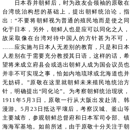
日本吞并朝鲜后，时为政友会领袖的原敬在
台湾统治构想的基础上，提出朝鲜统治论，指
出：“不要将朝鲜视为普通的殖民地而是使之同
化于日本，另外，朝鲜人也是应可以同化之人，
故采取像在台湾对待中国人的方针甚为不可，
……应实施与日本人无差别的教育，只是和日本
人差别在于需要充分教授其日语，这样的话，希
望将来成立府县会或选出朝鲜人成为国会议员也
并非不可实现之事，恰如内地琉球或北海道也并
无妨碍。”原敬在这里就朝鲜未来殖民地统治方
针，明确提出“同化论”。为考察朝鲜统治现状，
1911年5月3日，原敬一行从大阪出发赴清、韩
漫游。5月23日抵达平壤后，考察汉城、釜山等
主要城市，参观朝鲜总督府和日本军司令部、镇
海海军基地。如前所述，由于原敬十分关注于朝