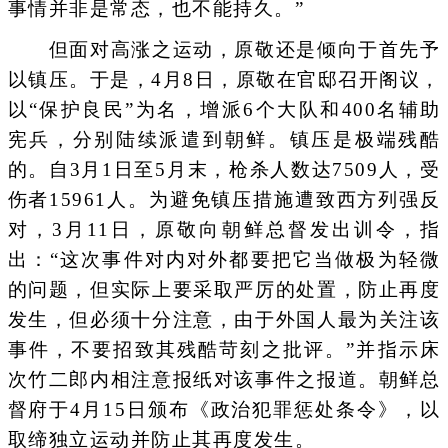
事情并非是常态，也不能持久。”
但面对高涨之运动，原敬还是倾向于首先予
以镇压。于是，4月8日，原敬在官邸召开阁议，
以“保护良民”为名，增派6个大队和400名辅助
宪兵，分别陆续派遣到朝鲜。镇压是极端残酷
的。自3月1日至5月末，枪杀人数达7509人，受
伤者15961人。为避免镇压措施遭致西方列强反
对，3月11日，原敬向朝鲜总督发出训令，指
出：“这次事件对内对外都要把它当做极为轻微
的问题，但实际上要采取严厉的处置，防止再度
发生，但必须十分注意，由于外国人最为关注该
事件，不要招致其残酷苛刻之批评。”并指示床
次竹二郎内相注意报纸对该事件之报道。朝鲜总
督府于4月15日颁布《政治犯罪惩处条令》，以
取缔独立运动并防止其再度发生。