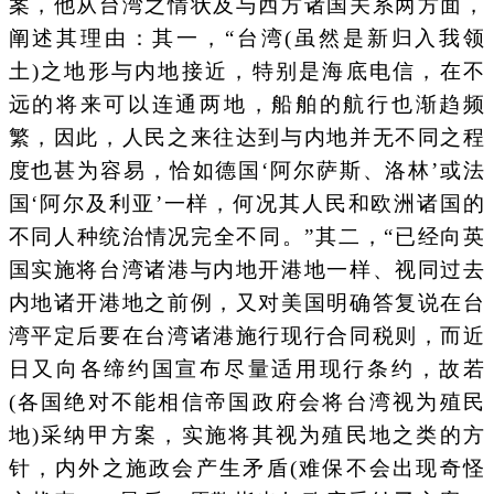
案，他从台湾之情状及与西方诸国关系两方面，
阐述其理由：其一，“台湾(虽然是新归入我领
土)之地形与内地接近，特别是海底电信，在不
远的将来可以连通两地，船舶的航行也渐趋频
繁，因此，人民之来往达到与内地并无不同之程
度也甚为容易，恰如德国‘阿尔萨斯、洛林’或法
国‘阿尔及利亚’一样，何况其人民和欧洲诸国的
不同人种统治情况完全不同。”其二，“已经向英
国实施将台湾诸港与内地开港地一样、视同过去
内地诸开港地之前例，又对美国明确答复说在台
湾平定后要在台湾诸港施行现行合同税则，而近
日又向各缔约国宣布尽量适用现行条约，故若
(各国绝对不能相信帝国政府会将台湾视为殖民
地)采纳甲方案，实施将其视为殖民地之类的方
针，内外之施政会产生矛盾(难保不会出现奇怪