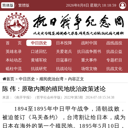
简体版
/
繁體版
2026年8月8日 星期六 18:19:00
中日历史
首 页
日本投降
战时中国
战线战役
英雄名录
口述回忆
关爱老兵
抗日战争图书
抗战公益
本站动态
黄埔军校
日寇暴行
重大事件
馆
专题栏目
砥柱中流
抗战研究
抗战论坛
场馆文物
抗战文化
>
中日历史
>
殖民统治台湾
> 内容正文
首页
陈 伟：原敬内阁的殖民地统治政策述论
来源：《南开学报》（哲学社会科学版）2022年第5期 2024-07-18 15:34:38
1894至1895年中日甲午战争，清朝战败，
被迫签订《马关条约》，台湾割让给日本，成为
日本在海外的第一个殖民地。1895年5月10日，