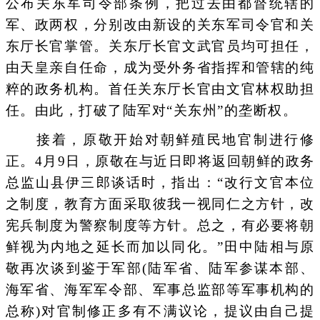
公布关东军司令部条例，把过去由都督统辖的
军、政两权，分别改由新设的关东军司令官和关
东厅长官掌管。关东厅长官文武官员均可担任，
由天皇亲自任命，成为受外务省指挥和管辖的纯
粹的政务机构。首任关东厅长官由文官林权助担
任。由此，打破了陆军对“关东州”的垄断权。
接着，原敬开始对朝鲜殖民地官制进行修
正。4月9日，原敬在与近日即将返回朝鲜的政务
总监山县伊三郎谈话时，指出：“改行文官本位
之制度，教育方面采取彼我一视同仁之方针，改
宪兵制度为警察制度等方针。总之，有必要将朝
鲜视为内地之延长而加以同化。”田中陆相与原
敬再次谈到鉴于军部(陆军省、陆军参谋本部、
海军省、海军军令部、军事总监部等军事机构的
总称)对官制修正多有不满议论，提议由自己提