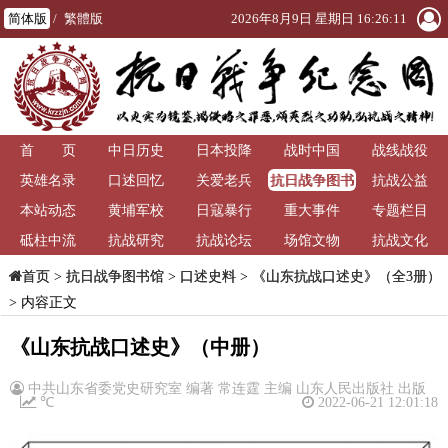
简体版
/
繁體版
2026年8月9日 星期日 16:26:11
首 页
中日历史
日本投降
战时中国
战线战役
抗日战争图书
英雄名录
口述回忆
关爱老兵
抗战公益
馆
本站动态
黄埔军校
日寇暴行
重大事件
专题栏目
砥柱中流
抗战研究
抗战论坛
场馆文物
抗战文化
>
抗日战争图书馆
>
口述史料
>
《山东抗战口述史》（全3册）
首页
> 内容正文
《山东抗战口述史》（中册）
中共山东省委党史研究室 编著 常连霆 主编 山东人民出版社 出版
℃
2022-06-21 12:01:18