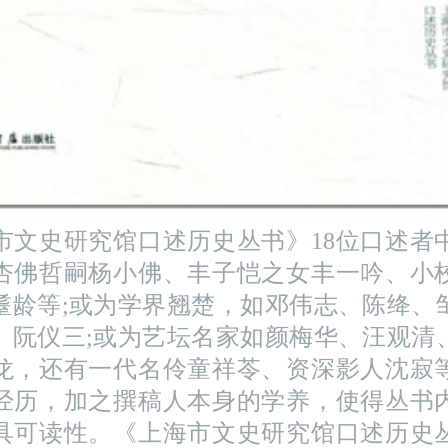
史研究馆口述历史丛书》18位口述者
杏佛哲嗣杨小佛、丰子恺之女丰一吟、小
耋龄等;或为学界翘楚，如邓伟志、陈绛、
、阮仪三;或为艺坛名家如颜梅华、汪观清
龙，还有一代名伶童祥苓、资深影人沈寂
经历，加之撰稿人本身的学养，使得丛书
具可读性。《上海市文史研究馆口述历史