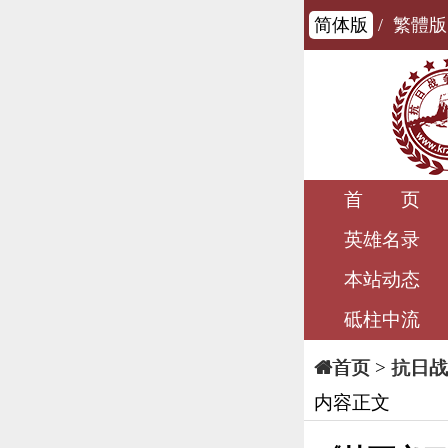
简体版
/
繁體版
首 页
英雄名录
本站动态
砥柱中流
>
抗日战
首页
内容正文