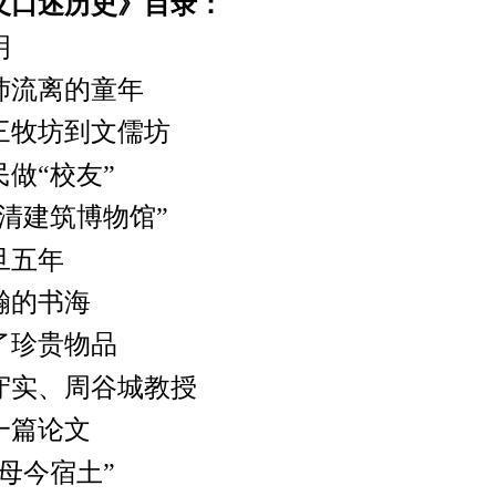
口述历史》目录：
明
流离的童年
牧坊到文儒坊
“校友”
建筑博物馆”
五年
的书海
珍贵物品
实、周谷城教授
篇论文
今宿土”