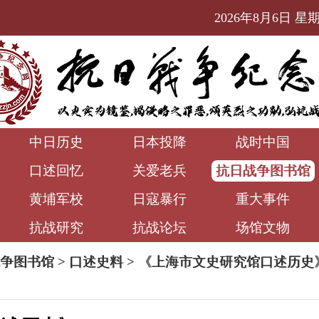
2026年8月6日 星期四
中日历史
日本投降
战时中国
口述回忆
关爱老兵
抗日战争图书馆
黄埔军校
日寇暴行
重大事件
抗战研究
抗战论坛
场馆文物
争图书馆
>
口述史料
>
《上海市文史研究馆口述历史》