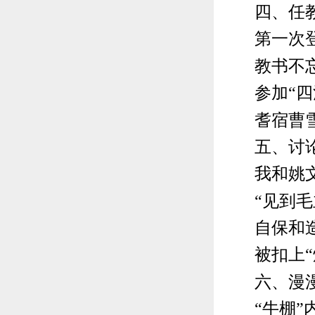
四、任教
第一次登
教书不忘
参加“四清
耆宿曹雪
五、讨论“
我和姚文
“见到毛
自保和
被扣上“炮
六、漫漫
“牛棚”内