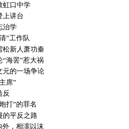
虹口中学
上讲台
治学
”工作队
松新人萧功秦
海罢”惹大祸
元的一场争论
主席”
造反
打”的罪名
的平反之路
外，相濡以沫