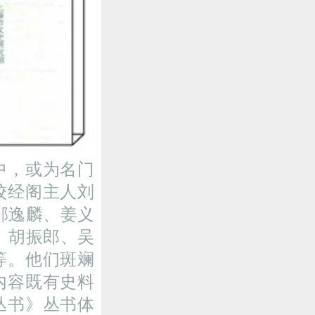
中，或为名门
校经阁主人刘
邹逸麟、姜义
、胡振郎、吴
等。他们斑斓
内容既有史料
丛书》丛书体