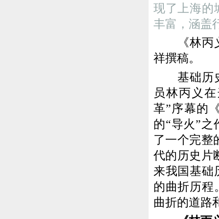
现了上海的
丰富，涵盖
《林丙义口
祥撰稿。
基础历史教
员林丙义在
革”序幕的
的“导火”
了一个完整
代的历史片
来我国基础
的曲折历程
曲折的道路