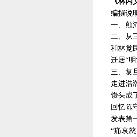
《林丙义
编撰说
一、颠沛
二、从三
和林觉民做
迁居“明清
三、复旦
走进浩瀚
馒头成了
回忆陈守
发表第一
“痛哀慈母