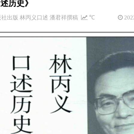
口述历史》
社出版 林丙义口述 潘君祥撰稿
℃
2022