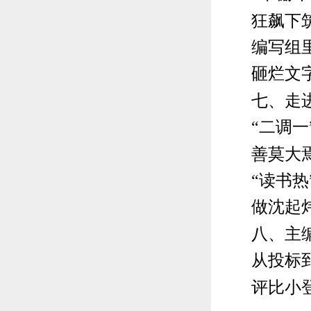
狂飙下筑
编写组里的
砸烂文字
七、走进
“二调一”
善莫大焉
“读书热”
做沈起炜
八、主编上
从投标到
评比小登