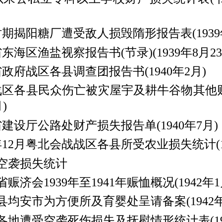
揭阳糖厂遭受敌人损毁隋形报告表(1939年
海区渔盐视察报告书(节录)(1939年8月23
府战区各县调查团报告书(1940年2月)
区各县民众伤亡被灾屋宇及耕牛谷物其他
)
设厅公路处财产损失报告单(1940年7月)
年12月粤北会战战区各县所受农业损失统计(19
空袭损失统计
济会1939年至1941年赈恤概况(1942年1
均安市为方便所及育婴处呈请备案(1942年1
地遭受空袭死伤损失及抚慰情形统计表(194