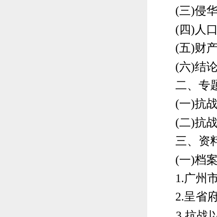
(三)侵华
(四)人口
(五)财产
(六)结
二、专题
(一)抗战
(二)抗战
三、资
(一)档案
1.广州市市
2.呈省府请
3.抗战以来