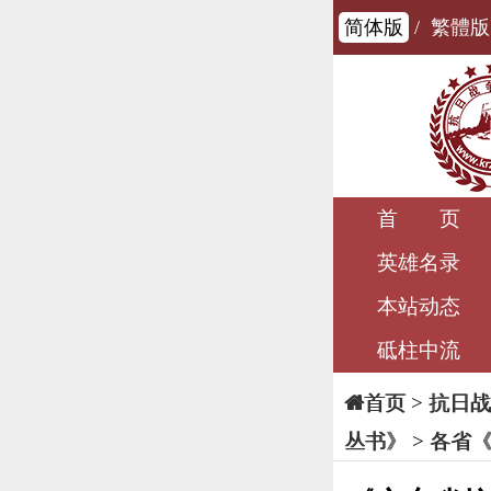
简体版
/
繁體版
首 页
英雄名录
本站动态
砥柱中流
>
抗日战
首页
丛书》
>
各省《