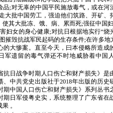
验品;对无辜的中国平民施放毒气，或在河
掠走大批中国劳工，强迫他们筑路、开矿、
，使其大批冻、饿、病、累而死;强征中国妇
残害妇女的身心健康;对抗日根据地实行“烧
企图摧毁抗战军民起码的生存条件;在许多地
心的大惨案。直至今天，曰本侵略所造成
日军遗留的毒气弹还不时地威胁着中国
日战争时期人口伤亡和财产损失》是
纂、中共党史出版社于2018年出版的历史
时期中国人口伤亡和财产损失》系列丛书
时期日军侵粤史实，系统整理了广东省在
果 。