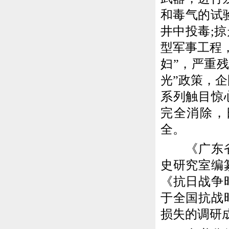
和毒气的试
井中投毒;
型军事工程
妇”，严重
光”政策，
系列触目惊
完全消除，
全。
《广东省抗
史研究室编
《抗日战争
于全国抗战
损失的调研成