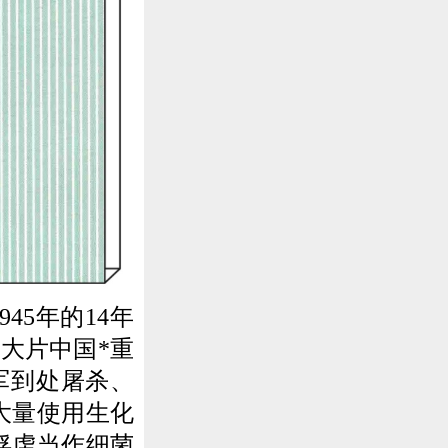
5年的14年
大片中国*重
军到处屠杀、
大量使用生化
俘虏当作细菌