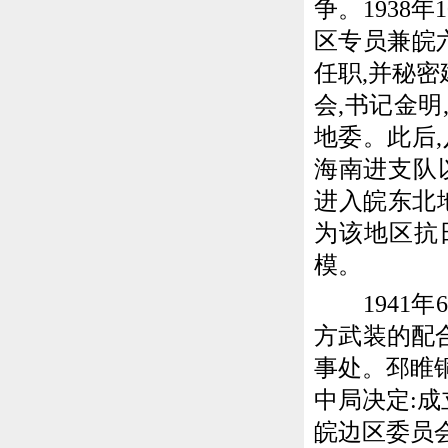
争。1938
区专员兼皖
任职,并秘密
会,书记金
地委。此后
海南进支队
进入皖东北
为该地区抗
模。
1941年
方武装的配
事处。邳睢
中局决定:
皖边区委员