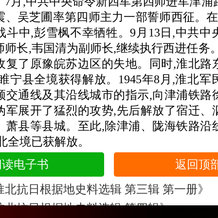
7月,中共中央命令新四军第四师进军津浦路
震、吴芝圃率第四师主力一部誓师西征。在
战斗中,彭雪枫不幸牺牲。9月13日,中共中
师长,韦国清为副师长,继续执行西进任务。
收复了原豫皖苏边区的失地。同时,淮北路
睢宁县全境获得解放。1945年8月,淮北
领交通线及其沿线城市的指示,向津浦铁路
伪军展开了猛烈的攻势,先后解放了宿迁、
、萧县等县城。至此,除津浦、陇海铁路沿
淮北全境已获解放。
阅读电子书
返回顶
淮北抗日根据地史料选辑 第三辑 第一册》
淮北抗日根据地史料选辑 第四辑》