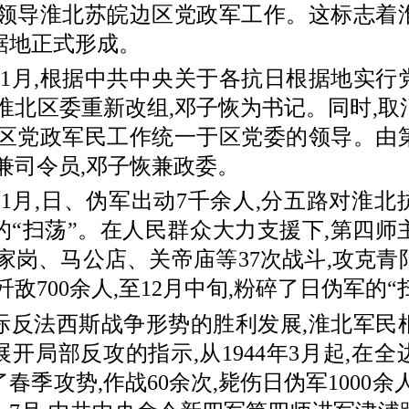
一领导淮北苏皖边区党政军工作。这标志着
据地正式形成。
11月,根据中共中央关于各抗日根据地实行
,淮北区委重新改组,邓子恢为书记。同时,取
边区党政军民工作统一于区党委的领导。由
兼司令员,邓子恢兼政委。
11月,日、伪军出动7千余人,分五路对淮北
的“扫荡”。在人民群众大力支援下,第四师
朱家岗、马公店、关帝庙等37次战斗,攻克青
歼敌700余人,至12月中旬,粉碎了日伪军的“
法西斯战争形势的胜利发展,淮北军民
开局部反攻的指示,从1944年3月起,在
春季攻势,作战60余次,毙伤日伪军1000余