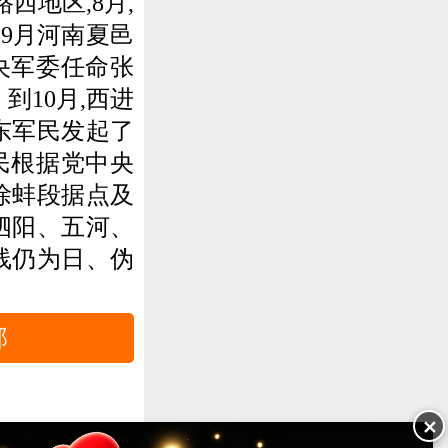
西地区,8月,
9月河南夏邑
央军委任命张
到10月,西进
东军民发起了
军民根据党中央
徐蚌段据点及
泗阳、五河、
线仍为日、伪
部
✕