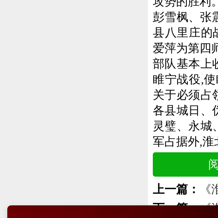
攻势的胜利。
彭雪枫、张
县八里庄的
爱萍为第四师
部队基本上
睢宁战役,使
关于必须占
各县城日、
灵璧、永城
军占据外,
上一篇：
《
下一篇：
《