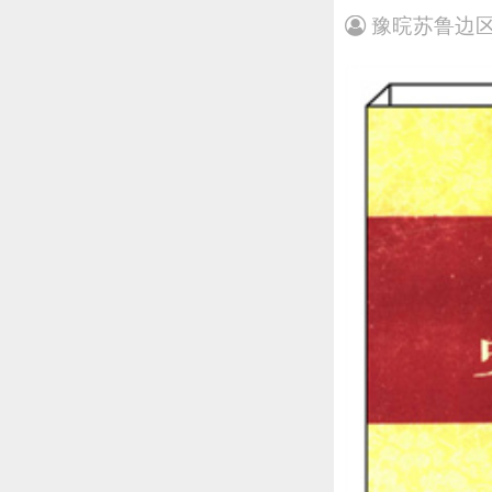
豫晥苏鲁边区