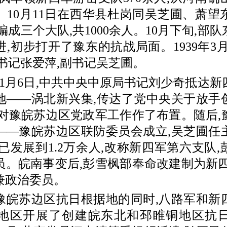
。10月11日在西华县杜岗同吴芝圃、萧望
编成三个大队,共1000余人。10月下旬,部
,初步打开了豫东的抗战局面。1939年3
书记张爱萍,副书记吴芝圃。
11月6日,中共中央中原局书记刘少奇抵达新
地――涡北新兴集,传达了党中央关于放手
并对豫皖苏边区党政军工作作了布置。随后,
――豫皖苏边区联防委员会成立,吴芝圃任主任
队已发展到1.2万余人,改称新四军第六支队
员。皖南事变后,彭雪枫部奉命改建制为新四
兼政治委员。
苏边区抗日根据地的同时,八路军和新
地区开展了创建皖东北和邳睢铜地区抗