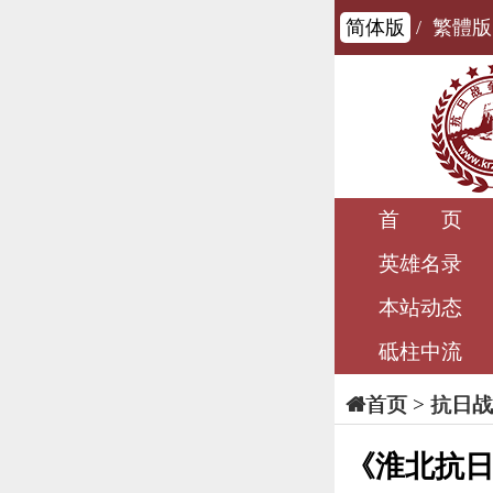
简体版
/
繁體版
首 页
英雄名录
本站动态
砥柱中流
>
抗日战
首页
《淮北抗日