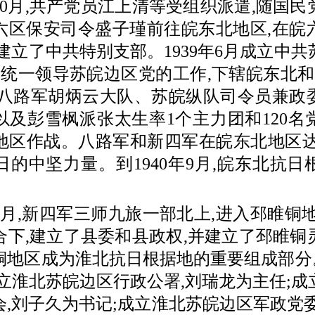
年10月,共产党员江上清等受组织派遣,随国
六区保安司令盛子瑾前往皖东北地区,在皖
建立了中共特别支部。1939年6月成立中
明,统一领导苏皖边区党的工作,下辖皖东北和
,八路军胡炳云大队、苏皖纵队司令员兼政
以及彭雪枫派张太生率1个主力团和120名
地区作战。八路军和新四军在皖东北地区达60
日的中坚力量。到1940年9月,皖东北抗日
6月,新四军三师九旅一部北上,进入邳睢铜地
合下,建立了县委和县政权,并建立了邳睢铜
铜地区成为淮北抗日根据地的重要组成部分。
成立淮北苏皖边区行政公署,刘瑞龙为主任;成
会,刘子久为书记;成立淮北苏皖边区军政党委