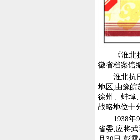
《淮北抗日
徽省档案馆
淮北抗日根
地区,由豫
徐州、蚌埠
战略地位十
1938年
省委,应将
月30日,彭