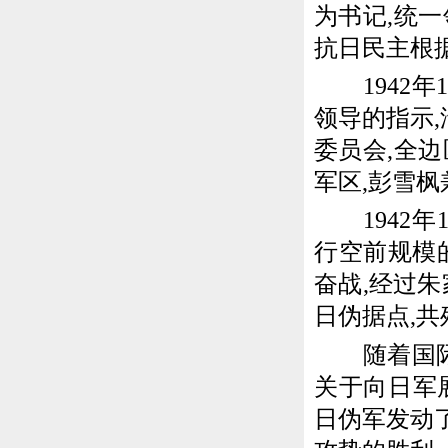
为书记,统
抗日民主根
1942年
领导的指示
委员会,全
军区,彭雪枫
1942年
行空前规模
奋战,经过
日伪据点,共
随着国际反
关于向日军展
日伪军发动了