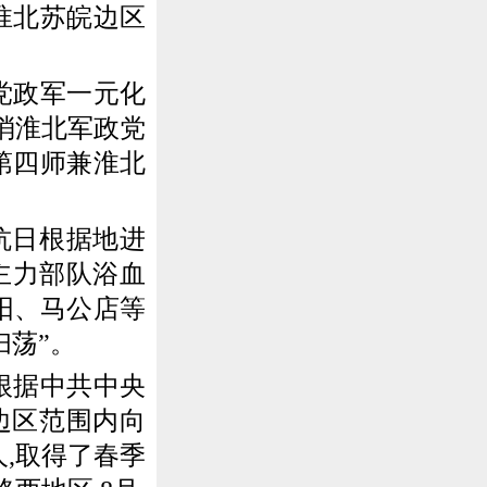
淮北苏皖边区
党政军一元化
消淮北军政党
第四师兼淮北
抗日根据地进
主力部队浴血
阳、马公店等
扫荡”。
根据中共中央
全边区范围内向
人,取得了春季