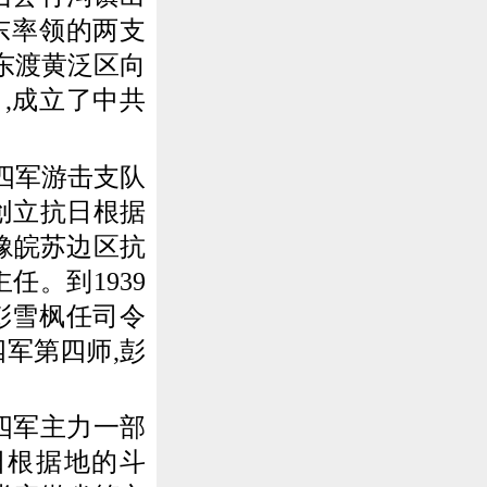
东率领的两支
队东渡黄泛区向
月,成立了中共
四军游击支队
创立抗日根据
豫皖苏边区抗
。到1939
,彭雪枫任司令
军第四师,彭
四军主力一部
日根据地的斗