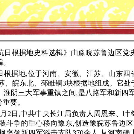
根据地史料选辑》由豫晥苏鲁边区党
编。
据地,位于河南、安徽、江苏、山东四
皖苏、皖东北、邳睢铜3块根据地组成。它处
、淮阴三大军事重镇之间,是八路军和新四军
分重要。
9月2日,中共中央长江局负责人周恩来、叶
武装斗争的重心移向豫东,创造豫皖苏鲁边区
雪枫率领新四军游击支队370余人,从河南