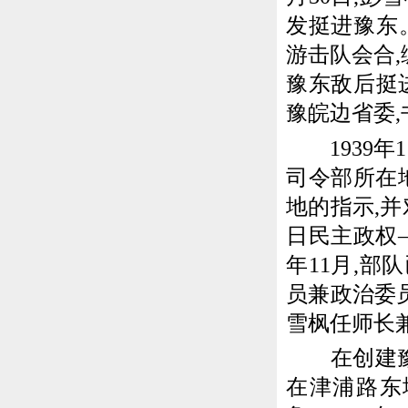
发挺进豫东
游击队会合,
豫东敌后挺进
豫皖边省委,
1939年
司令部所在
地的指示,
日民主政权
年11月,部
员兼政治委
雪枫任师长
在创建豫皖
在津浦路东