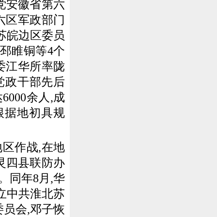
民党安徽省第六
六区军政部门
共苏皖边区委员
邳睢铜等4个
委江华所率陇
党政干部先后
00余人,成
根据地初具规
区作战,在地
灵四县联防办
同年8月,华
立中共淮北苏
员会,邓子恢