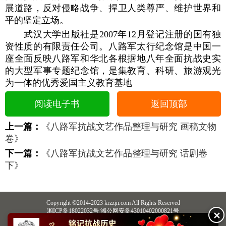
展道路，反对侵略战争、捍卫人类尊严、维护世界和
平的坚定立场。
武汉大学出版社是2007年12月登记注册的国有独
资性质的有限责任公司。八路军太行纪念馆是中国一
座全面反映八路军和华北各根据地八年全面抗战史实
的大型军事专题纪念馆，是集教育、科研、旅游观光
为一体的优秀爱国主义教育基地
阅读电子书
返回顶部
上一篇：
《八路军抗战文艺作品整理与研究 画稿文物
卷》
下一篇：
《八路军抗战文艺作品整理与研究 话剧卷
下》
Copyright ©2014-2023 krzzjn.com All Rights Reserved
湘ICP备18022032号 湘公网安备43010402000821号
✕
中央网信办违法和不良信息举报中心
长沙市互联网违法和不良信息举报中心
不良信息举报电话：0731-85531328 19198230121（微信同号）