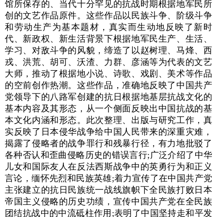
馆所保存的、当代十分罕见的抗战时期根据地军民所
创的文艺作品原件。这些作品以民族斗争、阶级斗争
和劳动生产为基本题材，真实而生动地反映了新时
代、新政权、新生活背景下根据地军民生产、生活、
学习、对敌斗争的风貌，缔造了以赵树理、马烽、西
戎、洪荒、胡可、沃渣、力群、彦涵等为代表的文艺
大师，推动了根据地小说、诗歌、戏剧、美术等作品
的空前创作热潮。这些作品，准确地反映了中国共产
党领导下的八路军创建的抗日根据地基层抗战文化的
基本内容及其形态，从一个侧面反映出中国抗战的基
本文化内涵和形态。此次整理、出版与研究工作，真
实反映了日本侵华战争给中国人民带来的深重灾难，
揭露了侵略者的战争罪行和残暴行径，有力地批驳了
各种否认和歪曲侵略历史的错误言行;广泛介绍了中华
儿女和国际友人在反法西斯战争中的英勇行为和正义
言论，缅怀先烈和民族英雄;着力宣传了在中国共产党
主张建立的抗日民族统一战线旗帜下全民族打败日本
帝国主义侵略的历史功绩，宣传中国共产党在全民族
团结抗战中的中流砥柱作用;表明了中国坚持走和平发