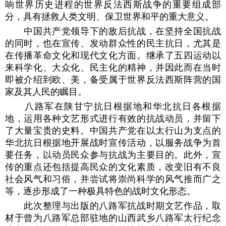
响世界历史进程的世界反法西斯战争的重要组成部
分，具有拯救人类文明、保卫世界和平的重大意义。
中国共产党领导下的敌后抗战，在坚持全国抗战
的同时，也在宣传、发动群众性的民主抗日，尤其是
在传播革命文化和现代文化方面。继承了五四运动以
来科学化、大众化、民主化的精神，并因此而在当时
即被介绍到欧、美，备受属于世界反法西斯阵营的国
家及其人民的瞩目。
八路军在陕甘宁抗日根据地和华北抗日各根据
地，运用各种文艺形式进行有效的抗战动员，并留下
了大量宝贵的史料。中国共产党在以太行山为支点的
华北抗日根据地开展战时宣传活动，以服务战争为首
要任务，以动员民众参与抗战为主要目的。此外，宣
传的重点还包括提高民众的文化素质，改变旧有不良
社会风气和习俗，并尝试将崇尚科学的风气推而广之
等，逐步形成了一种极具特色的战时文化形态。
此次整理与出版的八路军抗战时期文艺作品，取
材于曾为八路军总部驻地的山西武乡八路军太行纪念