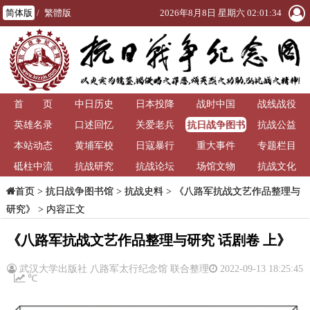
简体版
/
繁體版
2026年8月8日 星期六 02:01:34
首 页
中日历史
日本投降
战时中国
战线战役
抗日战争图书
英雄名录
口述回忆
关爱老兵
抗战公益
馆
本站动态
黄埔军校
日寇暴行
重大事件
专题栏目
砥柱中流
抗战研究
抗战论坛
场馆文物
抗战文化
>
抗日战争图书馆
>
抗战史料
>
《八路军抗战文艺作品整理与
首页
研究》
> 内容正文
《八路军抗战文艺作品整理与研究 话剧卷 上》
武汉大学出版社 八路军太行纪念馆 联合整理
2022-09-13 18:25:45
℃