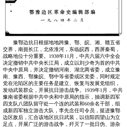
豫鄂边抗日根据地地跨豫、鄂、皖、湘、赣五省
交界，南扼长江，北依淮河，东临皖西，西屏秦蜀，
战略地位十分重要。1938年11月，中共六届六中全会
决定撤销中共中央长江局，成立以刘少奇为首的中共
中央中原局，并决定撤销河南、湖北两省委，成立豫
南、豫西、鄂豫皖、鄂中等省委或区党委，同时规定
党在沦陷区的主要任务是建立、恢复与发展党组织，
发动武装群众，开展抗日游击战争。1939年1月，中共
豫南省委根据中共中央和中原局的指示，抽调新四军
四支队八团队留守处一个连的武装和60余名干部，组
成新四军独立游击大队，李先念任司令员，挺进豫鄂
边区敌后，汇合该地区抗日武装，以信阳四望山为立
足点，开展广泛的游击战争，歼灭了一批日伪、游杂