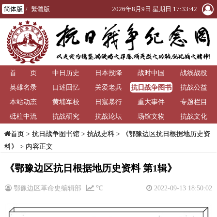
简体版
/
繁體版
2026年8月9日 星期日 17:33:42
首 页
中日历史
日本投降
战时中国
战线战役
抗日战争图书
英雄名录
口述回忆
关爱老兵
抗战公益
馆
本站动态
黄埔军校
日寇暴行
重大事件
专题栏目
砥柱中流
抗战研究
抗战论坛
场馆文物
抗战文化
>
抗日战争图书馆
>
抗战史料
>
《鄂豫边区抗日根据地历史资
首页
料》
> 内容正文
《鄂豫边区抗日根据地历史资料 第1辑》
鄂豫边区革命史编辑部
℃
2022-09-13 18:50:02