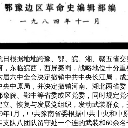
根据地地跨豫、鄂、皖、湘、赣五省交
河，东临皖西，西屏秦蜀，战略地位十分重要
共六届六中全会决定撤销中共中央长江局，成
中央中原局，并决定撤销河南、湖北两省委
鄂豫皖、鄂中等省委或区党委，同时规定党
建立、恢复与发展党组织，发动武装群众，
39年1月，中共豫南省委根据中共中央和中
四支队八团队留守处一个连的武装和60余名