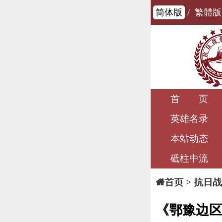
简体版
/
繁體版
首 页
英雄名录
本站动态
砥柱中流
>
抗日战
首页
《鄂豫边区