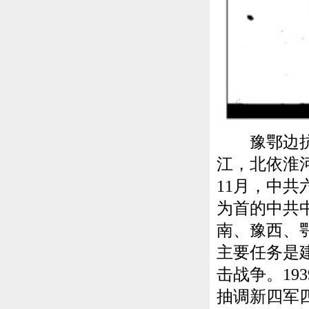
豫鄂边抗日
江，北依淮
11月，中
为首的中共
南、豫西、
主要任务是
击战争。19
抽调新四军