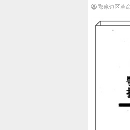
鄂豫边区革