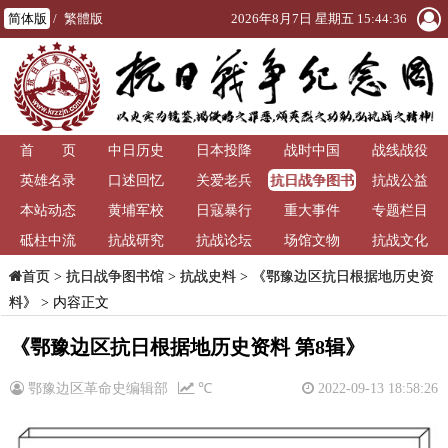
简体版
/
繁體版
2026年8月7日 星期五 15:44:36
首 页
中日历史
日本投降
战时中国
战线战役
抗日战争图书
英雄名录
口述回忆
关爱老兵
抗战公益
馆
本站动态
黄埔军校
日寇暴行
重大事件
专题栏目
砥柱中流
抗战研究
抗战论坛
场馆文物
抗战文化
>
抗日战争图书馆
>
抗战史料
>
《鄂豫边区抗日根据地历史资
首页
料》
> 内容正文
《鄂豫边区抗日根据地历史资料 第8辑》
鄂豫边区革命史编辑部
℃
2022-09-13 18:58:26