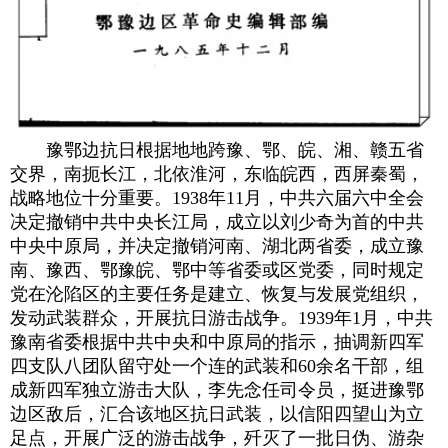
豫鄂边抗日根据地地跨豫、鄂、皖、湘、赣五省
交界，南扼长江，北依淮河，东临皖西，西屏秦蜀，
战略地位十分重要。1938年11月，中共六届六中全会
决定撤销中共中央长江局，成立以刘少奇为首的中共
中央中原局，并决定撤销河南、湖北两省委，成立豫
南、豫西、鄂豫皖、鄂中等省委或区党委，同时规定
党在沦陷区的主要任务是建立、恢复与发展党组织，
发动武装群众，开展抗日游击战争。1939年1月，中共
豫南省委根据中共中央和中原局的指示，抽调新四军
四支队八团队留守处一个连的武装和60余名干部，组
成新四军独立游击大队，李先念任司令员，挺进豫鄂
边区敌后，汇合该地区抗日武装，以信阳四望山为立
足点，开展广泛的游击战争，歼灭了一批日伪、游杂