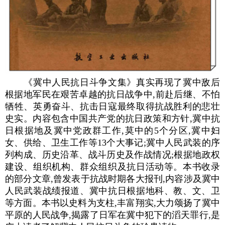
《冀中人民抗日斗争文集》真实再现了冀中敌后
根据地军民在艰苦卓越的抗日战争中,前赴后继、不怕
牺牲、英勇奋斗、抗击日寇最终取得抗战胜利的悲壮
史实。内容包含中国共产党的抗日政策和方针,冀中抗
日根据地及冀中党政群工作,莫中的5个分区,冀中妇
女、供给、卫生工作等13个大事记;冀中人民武装的序
列构成、历史沿革、战斗历史及作战情况;根据地政权
建设、组织机构、群众组织及抗日活动等。本书收录
的部分文章,曾发表于抗战时期各大报刊,内容涉及冀中
人民武装战绩报道、冀中抗日根据地科、教、文、卫
等方面。本书以史料为支柱,丰富翔实,大力颂扬了冀中
平原的人民战争,揭露了日军在冀中犯下的滔天罪行,是