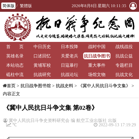
简体版
/
繁體版
2026年8月8日 星期六 10:11:36
首 页
中日历史
日本投降
战时中国
战线战役
抗日战争图书
英雄名录
口述回忆
关爱老兵
抗战公益
馆
本站动态
黄埔军校
日寇暴行
重大事件
专题栏目
砥柱中流
抗战研究
抗战论坛
场馆文物
抗战文化
>
抗日战争图书馆
>
抗战史料
>
《冀中人民抗日斗争文集》
>
首页
内容正文
《冀中人民抗日斗争文集 第02卷》
冀中人民抗日斗争史资料研究会 编 航空工业出版社 出版
℃
2022-09-13 17:19:29