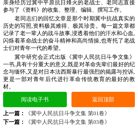
亲身经历过冀中平原抗日烽火的老战士、老同志直接
参与了《资料》的收集、整理、编辑、撰写工作。
老同志们的回忆文章是那个时期冀中抗战真实的
历史的写照,资料极其难得、极其珍贵。每一篇文章都
记录了老一辈人的战斗故事,浸透着他们的汗水和心血,
闪烁着革命战士的奋斗精神和高尚情操,也寄托了老战
士们对青年一代的希望。
冀中研究会正式出版《冀中人民抗日斗争文集》
一书,具有十分重大的意义,既是对革命先辈们最好的纪
念与缅怀,又是对日本法西斯暴行最强烈的揭露与控诉,
更是一部对青年后代进行革命传统教育的最好的教
材。
阅读电子书
返回顶部
上一篇：
《冀中人民抗日斗争文集 第01卷》
下一篇：
《冀中人民抗日斗争文集 第03卷》