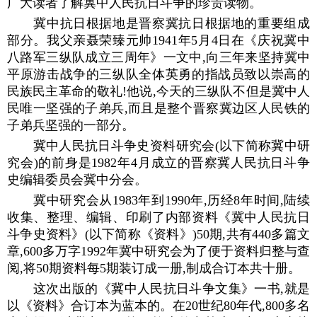
广大读者了解冀中人民抗日斗争的珍贵读物。
冀中抗日根据地是晋察冀抗日根据地的重要组成
部分。我父亲聂荣臻元帅1941年5月4日在《庆祝冀中
八路军三纵队成立三周年》一文中,向三年来坚持冀中
平原游击战争的三纵队全体英勇的指战员致以崇高的
民族民主革命的敬礼!他说,今天的三纵队不但是冀中人
民唯一坚强的子弟兵,而且是整个晋察冀边区人民铁的
子弟兵坚强的一部分。
冀中人民抗日斗争史资料研究会(以下简称冀中研
究会)的前身是1982年4月成立的晋察冀人民抗日斗争
史编辑委员会冀中分会。
冀中研究会从1983年到1990年,历经8年时间,陆续
收集、整理、编辑、印刷了内部资料《冀中人民抗日
斗争史资料》(以下简称《资料》)50期,共有440多篇文
章,600多万字1992年冀中研究会为了便于资料归整与查
阅,将50期资料每5期装订成一册,制成合订本共十册。
这次出版的《冀中人民抗日斗争文集》一书,就是
以《资料》合订本为蓝本的。在20世纪80年代,800多名