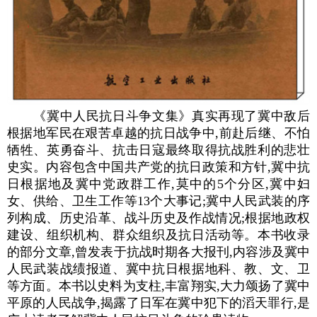
《冀中人民抗日斗争文集》真实再现了冀中敌后
根据地军民在艰苦卓越的抗日战争中,前赴后继、不怕
牺牲、英勇奋斗、抗击日寇最终取得抗战胜利的悲壮
史实。内容包含中国共产党的抗日政策和方针,冀中抗
日根据地及冀中党政群工作,莫中的5个分区,冀中妇
女、供给、卫生工作等13个大事记;冀中人民武装的序
列构成、历史沿革、战斗历史及作战情况;根据地政权
建设、组织机构、群众组织及抗日活动等。本书收录
的部分文章,曾发表于抗战时期各大报刊,内容涉及冀中
人民武装战绩报道、冀中抗日根据地科、教、文、卫
等方面。本书以史料为支柱,丰富翔实,大力颂扬了冀中
平原的人民战争,揭露了日军在冀中犯下的滔天罪行,是