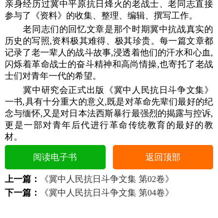
亲身经历过冀中平原抗日烽火的老战士、老同志直接
参与了《资料》的收集、整理、编辑、撰写工作。
老同志们的回忆文章是那个时期冀中抗战真实的
历史的写照,资料极其难得、极其珍贵。每一篇文章都
记录了老一辈人的战斗故事,浸透着他们的汗水和心血,
闪烁着革命战士的奋斗精神和高尚情操,也寄托了老战
士们对青年一代的希望。
冀中研究会正式出版《冀中人民抗日斗争文集》
一书,具有十分重大的意义,既是对革命先辈们最好的纪
念与缅怀,又是对日本法西斯暴行最强烈的揭露与控诉,
更是一部对青年后代进行革命传统教育的最好的教
材。
阅读电子书
返回顶部
上一篇：
《冀中人民抗日斗争文集 第02卷》
下一篇：
《冀中人民抗日斗争文集 第04卷》