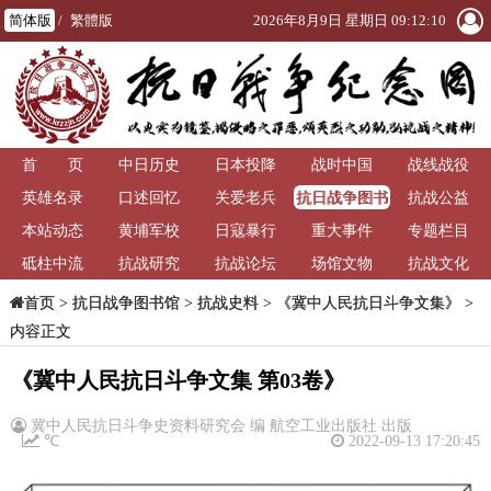
简体版
/
繁體版
2026年8月9日 星期日 09:12:11
首 页
中日历史
日本投降
战时中国
战线战役
抗日战争图书
英雄名录
口述回忆
关爱老兵
抗战公益
馆
本站动态
黄埔军校
日寇暴行
重大事件
专题栏目
砥柱中流
抗战研究
抗战论坛
场馆文物
抗战文化
>
抗日战争图书馆
>
抗战史料
>
《冀中人民抗日斗争文集》
>
首页
内容正文
《冀中人民抗日斗争文集 第03卷》
冀中人民抗日斗争史资料研究会 编 航空工业出版社 出版
℃
2022-09-13 17:20:45