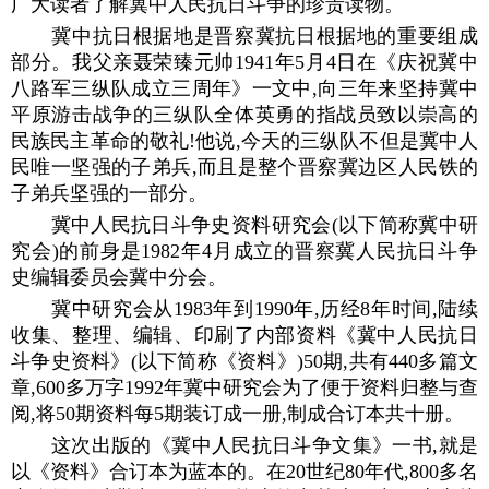
广大读者了解冀中人民抗日斗争的珍贵读物。
冀中抗日根据地是晋察冀抗日根据地的重要组成
部分。我父亲聂荣臻元帅1941年5月4日在《庆祝冀中
八路军三纵队成立三周年》一文中,向三年来坚持冀中
平原游击战争的三纵队全体英勇的指战员致以崇高的
民族民主革命的敬礼!他说,今天的三纵队不但是冀中人
民唯一坚强的子弟兵,而且是整个晋察冀边区人民铁的
子弟兵坚强的一部分。
冀中人民抗日斗争史资料研究会(以下简称冀中研
究会)的前身是1982年4月成立的晋察冀人民抗日斗争
史编辑委员会冀中分会。
冀中研究会从1983年到1990年,历经8年时间,陆续
收集、整理、编辑、印刷了内部资料《冀中人民抗日
斗争史资料》(以下简称《资料》)50期,共有440多篇文
章,600多万字1992年冀中研究会为了便于资料归整与查
阅,将50期资料每5期装订成一册,制成合订本共十册。
这次出版的《冀中人民抗日斗争文集》一书,就是
以《资料》合订本为蓝本的。在20世纪80年代,800多名