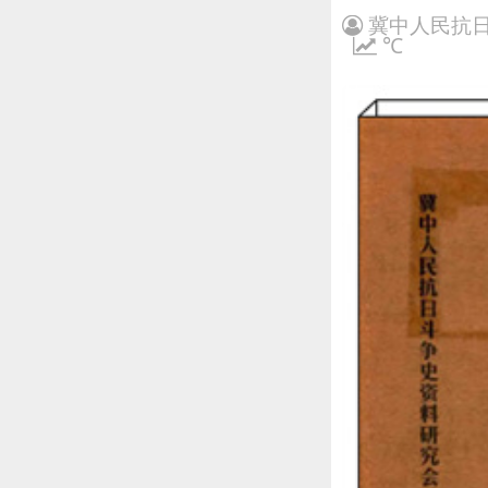
冀中人民抗日
℃