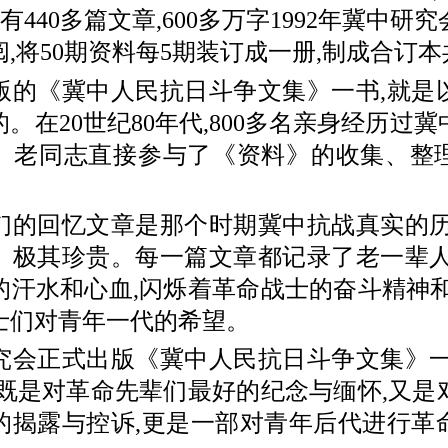
共有440多篇文章,600多万字1992年冀中
,将50期资料每5期装订成一册,制成合订
《冀中人民抗日斗争文集》一书,就是
。在20世纪80年代,800多名亲身经历过
、老同志直接参与了《资料》的收集、整
回忆文章是那个时期冀中抗战真实的历
、极其珍贵。每一篇文章都记录了老一辈人
的汗水和心血,闪烁着革命战士的奋斗精神和
士们对青年一代的希望。
正式出版《冀中人民抗日斗争文集》一
,既是对革命先辈们最好的纪念与缅怀,又是
的揭露与控诉,更是一部对青年后代进行革