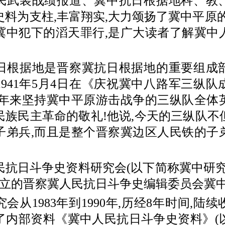
民武装战绩报道、冀中抗日根据地科、教
史料为支柱,丰富翔实,大力颂扬了冀中平原的
冀中犯下的滔天罪行,是广大读者了解冀中
。
据地是晋察冀抗日根据地的重要组成
1941年5月4日在《庆祝冀中八路军三纵队
三年来坚持冀中平原游击战争的三纵队全体
民族民主革命的敬礼!他说,今天的三纵队不
子弟兵,而且是整个晋察冀边区人民铁的子
日斗争史资料研究会(以下简称冀中研究
月成立的晋察冀人民抗日斗争史编辑委员会冀
1983年到1990年,历经8年时间,陆
了内部资料《冀中人民抗日斗争史资料》(