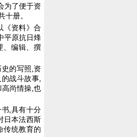
研究会为了便于资
本共十册。
以《资料》合
冀中平原抗日烽
理、编辑、撰
史的写照,资
的战斗故事,
高尚情操,也
书,具有十分
对日本法西斯
命传统教育的