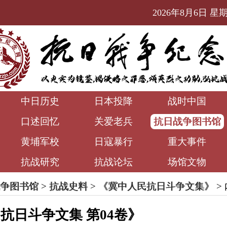
2026年8月6日 星期四
中日历史
日本投降
战时中国
口述回忆
关爱老兵
抗日战争图书馆
黄埔军校
日寇暴行
重大事件
抗战研究
抗战论坛
场馆文物
争图书馆
>
抗战史料
>
《冀中人民抗日斗争文集》
>
抗日斗争文集 第04卷》