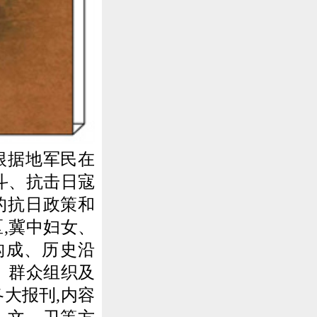
根据地军民在
斗、抗击日寇
的抗日政策和
,冀中妇女、
构成、历史沿
、群众组织及
大报刊,内容