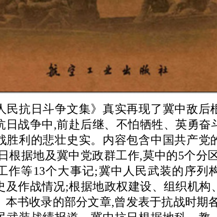
抗日斗争文集》真实再现了冀中敌后
抗日战争中,前赴后继、不怕牺牲、英勇奋
战胜利的悲壮史实。内容包含中国共产党
抗日根据地及冀中党政群工作,莫中的5个分区
工作等13个大事记;冀中人民武装的序列
史及作战情况;根据地政权建设、组织机构
。本书收录的部分文章,曾发表于抗战时期各