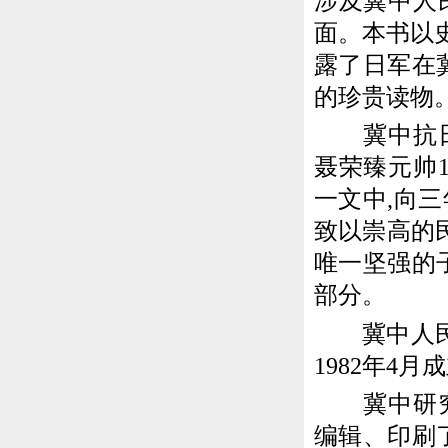
涉及冀中人
面。本书以
露了日军在
的珍贵读物
冀中抗日根
聂荣臻元帅
一文中,向
致以崇高的
唯一坚强的
部分。
冀中人民抗
1982年4
冀中研究会从
编辑、印刷