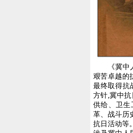
《冀中人民
艰苦卓越的
最终取得抗
方针,冀中
供给、卫生
革、战斗历
抗日活动等