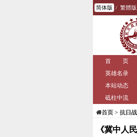
简体版
/
繁體版
首 页
英雄名录
本站动态
砥柱中流
>
抗日战
首页
《冀中人民