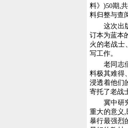
料》)50期,
料归整与查阅
这次出版的
订本为蓝本的
火的老战士
写工作。
老同志们的
料极其难得
浸透着他们
寄托了老战
冀中研究会
重大的意义
暴行最强烈