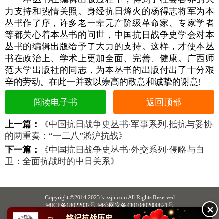
力支持和热情关照。身经抗日烽火的杨得志将军为本
丛书作了序，许多老一辈无产阶级革命家、专家学者
等都关心着本丛书的问世，中国抗日战争史学会对本
丛书的编辑出版给予了大力的支持。这样，才使本丛
书在政治上、学术上更加全面、完善、健康。广西师
范大学出版社的同志，为本丛书的出版付出了十分艰
辛的劳动。在此一并致以崇高的敬意和诚挚的谢意!
阅读电子书
返回顶部
上一篇：
《中国抗日战争史丛书·军事系列.抵抗与妥协
的两重奏：“一二八”淞沪抗战》
下一篇：
《中国抗日战争史丛书·外交系列·侵略与自
卫：全面抗战时的中日关系》
Copyright ©2014-2023 krzzjn.com All Rights Reserved
湘ICP备18022032号 湘公网安备43010402000821号
✕
中央网信办违法和不良信息举报中心
长沙市互联网违法和不良信息举报中心