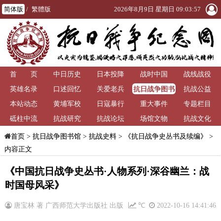
简体版
/
繁體版
2026年8月9日 星期日 09:03:57
首 页
中日历史
日本投降
战时中国
战线战役
抗日战争图书
英雄名录
口述回忆
关爱老兵
抗战公益
馆
本站动态
黄埔军校
日寇暴行
重大事件
专题栏目
砥柱中流
抗战研究
抗战论坛
场馆文物
抗战文化
>
抗日战争图书馆
>
抗战史料
>
《抗日战争史丛书及续编》
>
首页
内容正文
《中国抗日战争史丛书·人物系列·深谷幽兰：战
时国母风采》
唐宝林 著 广西师范大学出版社 出版
℃
2022-10-16 14:41:46