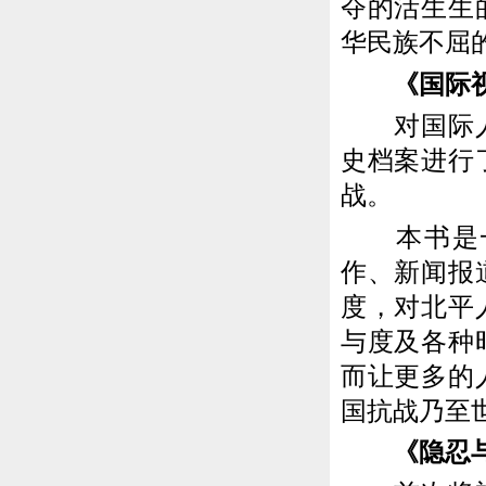
夺的活生生
华民族不屈
《国际视
对国际人士
史档案进行
战。
本书是一
作、新闻报
度，对北平
与度及各种
而让更多的
国抗战乃至
《隐忍与抗