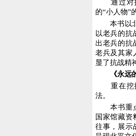
通过对抗
的“小人物
本书以北京
以老兵的抗
出老兵的抗
老兵及其家
显了抗战精
《永远的
重在挖掘
法。
本书重点描
国家馆藏资
往事，展示