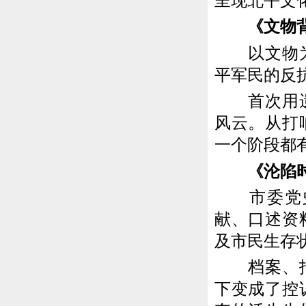
呈现北平文
《文物背
以文物为线
平军民的反
首次用遗世
风云。从打
一个阶段都
《沦陷时
市委党史
献、口述资
及市民生存
档案、报刊
下变成了控