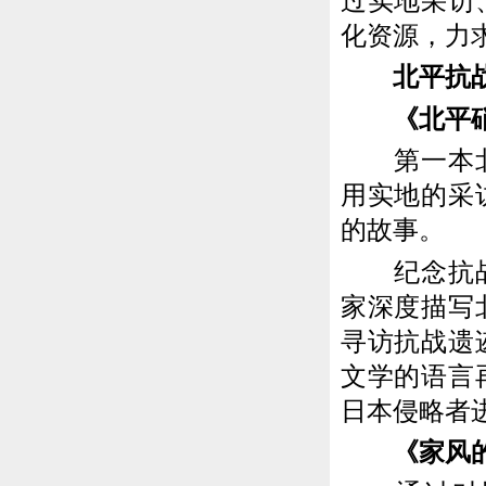
过实地采访
化资源，力
北平抗战
《北平硝
第一本北京
用实地的采
的故事。
纪念抗战胜
家深度描写
寻访抗战遗
文学的语言
日本侵略者
《家风的传