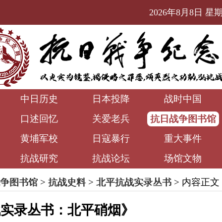
2026年8月8日 星期六
中日历史
日本投降
战时中国
口述回忆
关爱老兵
抗日战争图书馆
黄埔军校
日寇暴行
重大事件
抗战研究
抗战论坛
场馆文物
争图书馆
>
抗战史料
>
北平抗战实录丛书
> 内容正文
战实录丛书：北平硝烟》