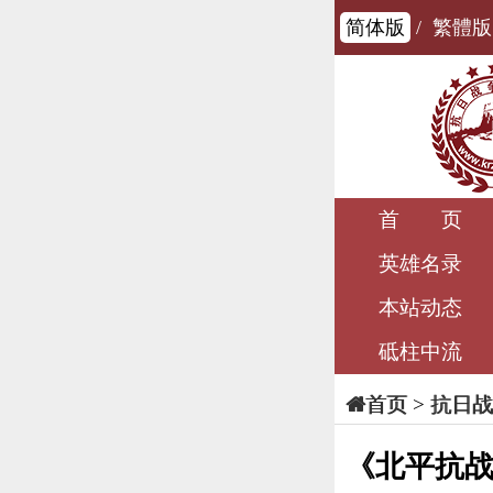
简体版
/
繁體版
首 页
英雄名录
本站动态
砥柱中流
>
抗日战
首页
《北平抗