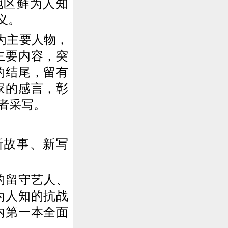
区鲜为人知
义。
为主要人物，
主要内容，突
的结尾，留有
家的感言，彰
者采写。
故事、新写
的留守艺人、
为人知的抗战
内第一本全面