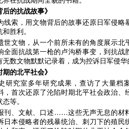
化界在抗战期间全貌的书籍。
后的抗战故事》
索，用文物背后的故事还原日军侵略
抗和胜利。
文物，从一个前所未有的角度展示北
响全面抗战第一枪的卢沟桥事变，到抗战
有无数文物默默记录着，成为控诉日军侵华
期的北平社会》
研究室多年研究成果，查访了大量档案
料，首次还原了沦陷时期北平社会政治、
状态等。
、文献、口述……这些无声无息的材
诉日本侵略者的残暴统治、刺刀下的殖民