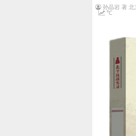
孙晶岩 著 
℃