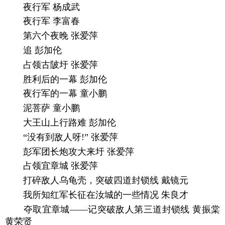
夜行军 杨成武
夜行军 李富春
第六个夜晚 张爱萍
追 彭加伦
占领古陂圩 张爱萍
胜利后的一幕 彭加伦
夜行军的一幕 童小鹏
泥菩萨 童小鹏
大王山上行路难 彭加伦
“没有到敌人呀!” 张爱萍
彭军团长炮攻大来圩 张爱萍
占领宜章城 张爱萍
打碎敌人乌龟壳，突破四道封锁线 戴镜元
我所知红军长征在汝城的一些情况 朱良才
夺取宜章城——记突破敌人第三道封锁线 黄振棠
黄荣贤