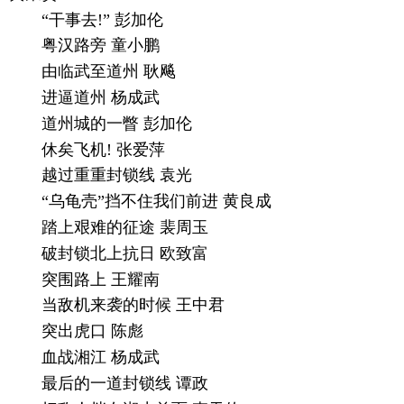
“干事去!” 彭加伦
粤汉路旁 童小鹏
由临武至道州 耿飚
进逼道州 杨成武
道州城的一瞥 彭加伦
休矣飞机! 张爱萍
越过重重封锁线 袁光
“乌龟壳”挡不住我们前进 黄良成
踏上艰难的征途 裴周玉
破封锁北上抗日 欧致富
突围路上 王耀南
当敌机来袭的时候 王中君
突出虎口 陈彪
血战湘江 杨成武
最后的一道封锁线 谭政