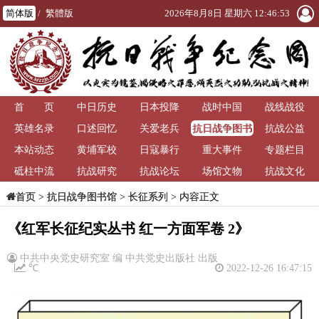
简体版
/
繁體版
2026年8月8日 星期六 12:46:53
首 页
中日历史
日本投降
战时中国
战线战役
抗日战争图书
英雄名录
口述回忆
关爱老兵
抗战公益
馆
本站动态
黄埔军校
日寇暴行
重大事件
专题栏目
砥柱中流
抗战研究
抗战论坛
场馆文物
抗战文化
>
抗日战争图书馆
>
长征系列
> 内容正文
首页
《红军长征纪实丛书 红一方面军卷 2》
中共中央党史研究室 编 中共党史出版社 出版
℃
2022-12-26 16:47:15