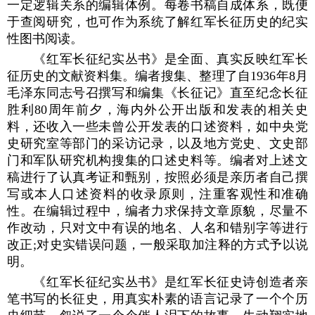
一定逻辑关系的编辑体例。每卷书稿自成体系，既便
于查阅研究，也可作为系统了解红军长征历史的纪实
性图书阅读。
《红军长征纪实丛书》是全面、真实反映红军长
征历史的文献资料集。编者搜集、整理了自1936年8月
毛泽东同志号召撰写和编集《长征记》直至纪念长征
胜利80周年前夕，海内外公开出版和发表的相关史
料，还收入一些未曾公开发表的口述资料，如中央党
史研究室等部门的采访记录，以及地方党史、文史部
门和军队研究机构搜集的口述史料等。编者对上述文
稿进行了认真考证和甄别，按照必须是亲历者自己撰
写或本人口述资料的收录原则，注重客观性和准确
性。在编辑过程中，编者力求保持文章原貌，尽量不
作改动，只对文中有误的地名、人名和错别字等进行
改正;对史实错误问题，一般采取加注释的方式予以说
明。
《红军长征纪实丛书》是红军长征史诗创造者亲
笔书写的长征史，用真实朴素的语言记录了一个个历