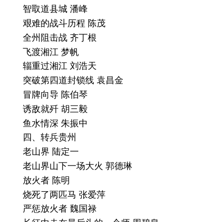
智取道县城 潘峰
艰难的战斗历程 陈茂
全州阻击战 齐丁根
飞渡湘江 梦帆
辎重过湘江 刘浩天
突破第四道封锁线 袁昌金
冒牌向导 陈伯琴
诱敌就歼 胡三毅
鱼水情深 朱振中
四、转兵贵州
老山界 陆定一
老山界山下一场大火 郭德琳
放火者 陈明
烧死了两匹马 张爱萍
严惩放火者 魏国禄