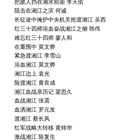
把敌人挡在湘水前面 李天佑
阻击在湘江之滨 何诚
长征途中掩护中央机关抢渡湘江 吴西
红三十四师浴血奋战湘江之侧 韩伟
难忘红三十四师 廖人和
在重围中 莫文骅
紧急渡湘江 李雪山
浴血湘江 莫文骅
湘江边上 袁光
险渡湘江 黄良成
湘江血战亲历记 梁思久
血战湘江 张震
血洒湘江 罗元发
渡湘江 蔡长风
红军战略大转移 黄炜华
激战湘江 陈复生