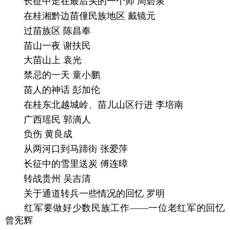
长征中走在最后头的一个师 周碧泉
在桂湘黔边苗僮民族地区 戴镜元
过苗族区 陈昌奉
苗山一夜 谢扶民
大苗山上 袁光
禁忌的一天 童小鹏
苗人的神话 彭加伦
在桂东北越城岭、苗儿山区行进 李培南
广西瑶民 郭滴人
负伤 黄良成
从两河口到马蹄街 张爱萍
长征中的雪里送炭 傅连暲
转战贵州 吴吉清
关于通道转兵一些情况的回忆 罗明
红军要做好少数民族工作——一位老红军的回忆
曾宪辉