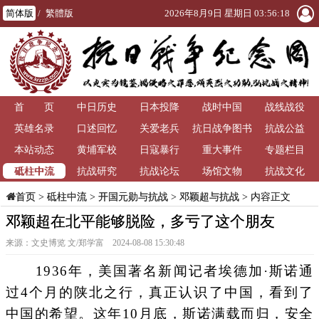
简体版
/
繁體版
2026年8月9日 星期日 03:56:19
首 页
中日历史
日本投降
战时中国
战线战役
英雄名录
口述回忆
关爱老兵
抗日战争图书
抗战公益
本站动态
黄埔军校
日寇暴行
重大事件
馆
专题栏目
砥柱中流
抗战研究
抗战论坛
场馆文物
抗战文化
>
砥柱中流
>
开国元勋与抗战
>
邓颖超与抗战
> 内容正文
首页
邓颖超在北平能够脱险，多亏了这个朋友
来源：文史博览 文/郑学富 2024-08-08 15:30:48
1936年，美国著名新闻记者埃德加·斯诺通
过4个月的陕北之行，真正认识了中国，看到了
中国的希望。这年10月底，斯诺满载而归，安全