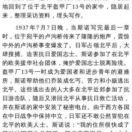
地回到了位于北平盔甲厂13号的家中，隐居起
来，整理采访资料，埋头写作。
1937年7月7日晚，当斯诺写完最后一章
时，位于宛平的卢沟桥传来了隆隆的炮声，震惊
中外的卢沟桥事变爆发了。日军占领北平后，大
肆搜捕、迫害抗日爱国志士。斯诺参加了在北平
的欧美援华社会团体，掩护爱国志士脱离险境。
盔甲厂13号一时成为爱国者和进步青年的避难
所，斯诺帮助他们乔装成乞丐、苦力和小贩逃出
北平。这些逃出去的人大多在北平近郊参加了抗
日游击队，随后又潜回北平从事抗日救亡活动，
并在斯诺的家中安装了秘密电台。由于西方各国
在中日战争中保持中立，日军还不敢公然冒犯在
北平的欧美人士。斯诺说：“我的住所很快成了