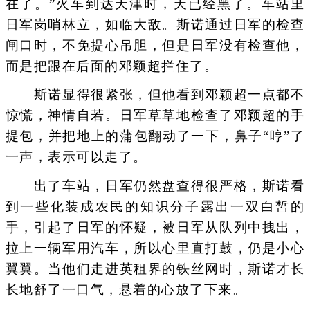
在了。”火车到达天津时，天已经黑了。车站里
日军岗哨林立，如临大敌。斯诺通过日军的检查
闸口时，不免提心吊胆，但是日军没有检查他，
而是把跟在后面的邓颖超拦住了。
斯诺显得很紧张，但他看到邓颖超一点都不
惊慌，神情自若。日军草草地检查了邓颖超的手
提包，并把地上的蒲包翻动了一下，鼻子“哼”了
一声，表示可以走了。
出了车站，日军仍然盘查得很严格，斯诺看
到一些化装成农民的知识分子露出一双白皙的
手，引起了日军的怀疑，被日军从队列中拽出，
拉上一辆军用汽车，所以心里直打鼓，仍是小心
翼翼。当他们走进英租界的铁丝网时，斯诺才长
长地舒了一口气，悬着的心放了下来。