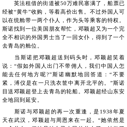
英法租借的街道被50万难民塞满了，船票已
经被“黄牛”收购，等着高价出售。不过外国人可
以在统舱带一两个仆人，作为头等乘客的特权。
斯诺找到一位美国朋友帮忙，邓颖超又为一个完
全不相识的外国男士当了一回女仆，得到了一个
去青岛的舱位。
当斯诺把邓颖超送到码头时，邓颖超笑着
说：“假如外国人出门不带佣人，我们中国人怎
能去任何地方呢?”斯诺幽默地回答道：“不要
紧，溥仪是在一只洗衣筐中离开北平的。”斯诺
目送邓颖超登上去青岛的轮船。邓颖超经山东安
全地回到延安。
斯诺与邓颖超的再一次重逢，是1938年夏
天在武汉，邓颖超与周恩来在一起。“她依然是