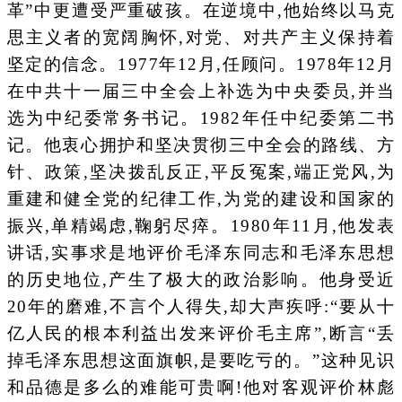
革”中更遭受严重破孩。在逆境中,他始终以马克
思主义者的宽阔胸怀,对党、对共产主义保持着
坚定的信念。1977年12月,任顾问。1978年12月
在中共十一届三中全会上补选为中央委员,并当
选为中纪委常务书记。1982年任中纪委第二书
记。他衷心拥护和坚决贯彻三中全会的路线、方
针、政策,坚决拨乱反正,平反冤案,端正党风,为
重建和健全党的纪律工作,为党的建设和国家的
振兴,单精竭虑,鞠躬尽瘁。1980年11月,他发表
讲话,实事求是地评价毛泽东同志和毛泽东思想
的历史地位,产生了极大的政治影响。他身受近
20年的磨难,不言个人得失,却大声疾呼:“要从十
亿人民的根本利益出发来评价毛主席”,断言“丢
掉毛泽东思想这面旗帜,是要吃亏的。”这种见识
和品德是多么的难能可贵啊!他对客观评价林彪