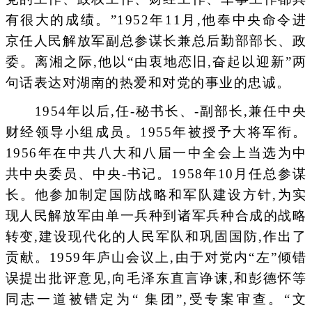
有很大的成绩。”1952年11月,他奉中央命令进
京任人民解放军副总参谋长兼总后勤部部长、政
委。离湘之际,他以“由衷地恋旧,奋起以迎新”两
句话表达对湖南的热爱和对党的事业的忠诚。
1954年以后,任-秘书长、-副部长,兼任中央
财经领导小组成员。1955年被授予大将军衔。
1956年在中共八大和八届一中全会上当选为中
共中央委员、中央-书记。1958年10月任总参谋
长。他参加制定国防战略和军队建设方针,为实
现人民解放军由单一兵种到诸军兵种合成的战略
转变,建设现代化的人民军队和巩固国防,作出了
贡献。1959年庐山会议上,由于对党内“左”倾错
误提出批评意见,向毛泽东直言诤谏,和彭德怀等
同志一道被错定为“ 集团”,受专案审查。“文