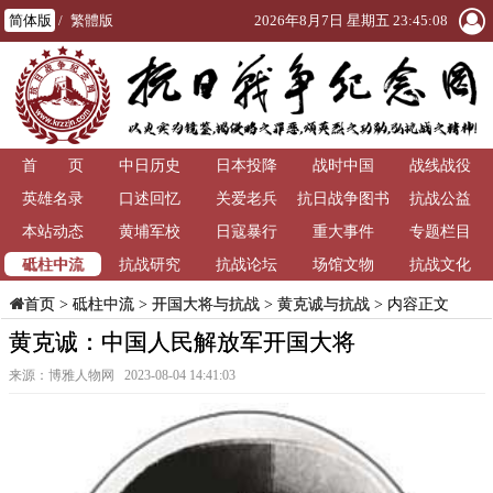
简体版
/
繁體版
2026年8月7日 星期五 23:45:08
首 页
中日历史
日本投降
战时中国
战线战役
英雄名录
口述回忆
关爱老兵
抗日战争图书
抗战公益
本站动态
黄埔军校
日寇暴行
重大事件
馆
专题栏目
砥柱中流
抗战研究
抗战论坛
场馆文物
抗战文化
>
砥柱中流
>
开国大将与抗战
>
黄克诚与抗战
> 内容正文
首页
黄克诚：中国人民解放军开国大将
来源：博雅人物网 2023-08-04 14:41:03