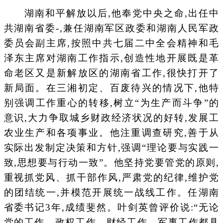
湖南和平解放以后,他奉党中央之命,出任中
共湖南省委-,兼任湖南军区政委和湖南人民军政
委员会副主席,按照中共七届二中全会精神和毛
泽东主席对湖南工作指示,创造性地开展既是革
命老区又是新解放区的湖南省工作,很快打开了
新局面。在三湘初定、百废待兴的情况下,他特
别强调工作重心的转移,树立“为生产而斗争”的
意识,大力争取城乡财政经济状况的好转,发展工
农业生产和各项事业。他注重调查研究,善于从
实际出发制定决策和方针,强调“理论要与实践一
致,思想要与行动一致”。他坚持党要管党的原则,
重视抓党风、抓干部作风,严肃党的纪律,维护党
的团结统一,并模范开展统一战线工作。任湖南
省委书记3年,成绩斐然。叶剑英曾评价说:“无论
党的工作、政权工作、财经工作、军事工作都具